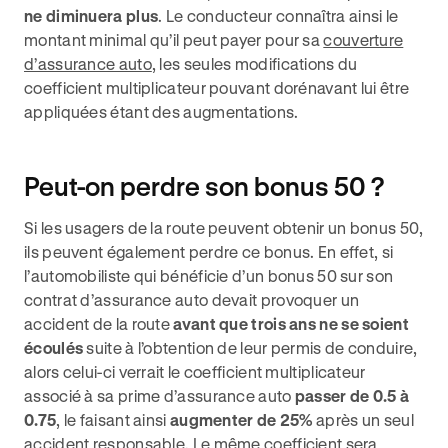
ne diminuera plus
. Le conducteur connaîtra ainsi le
montant minimal qu’il peut payer pour sa
couverture
d’assurance auto
, les seules modifications du
coefficient multiplicateur pouvant dorénavant lui être
appliquées étant des augmentations.
Peut-on perdre son bonus 50 ?
Si les usagers de la route peuvent obtenir un bonus 50,
ils peuvent également perdre ce bonus. En effet, si
l’automobiliste qui bénéficie d’un bonus 50 sur son
contrat d’assurance auto devait provoquer un
accident de la route
avant que trois ans ne se soient
écoulés
suite à l’obtention de leur permis de conduire,
alors celui-ci verrait le coefficient multiplicateur
associé à sa prime d’assurance auto
passer de 0.5 à
0.75
, le faisant ainsi
augmenter de 25%
après un seul
accident responsable. Le même coefficient sera