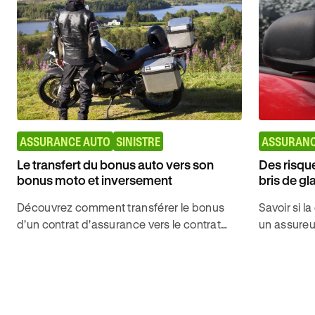
ASSURANCE AUTO
SINISTRE
ASSURANC
Le transfert du bonus auto vers son
Des risqu
bonus moto et inversement
bris de gl
Découvrez comment transférer le bonus
Savoir si l
d'un contrat d'assurance vers le contrat
un assureu
pour un autre véhicule motorisé pour
l'augmenta
circuler en toute sérénité avec Ornikar.
être bien c