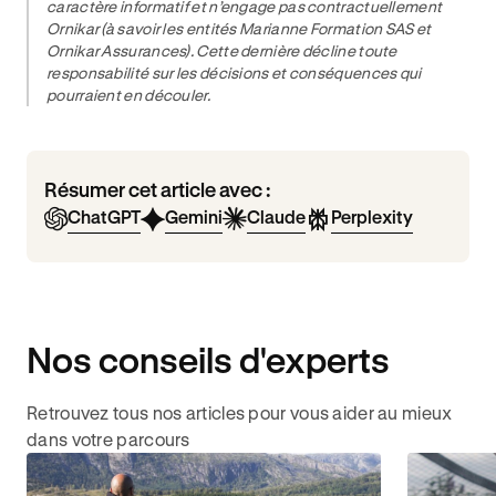
caractère informatif et n’engage pas contractuellement
Ornikar (à savoir les entités Marianne Formation SAS et
Ornikar Assurances). Cette dernière décline toute
responsabilité sur les décisions et conséquences qui
pourraient en découler.
Résumer cet article avec :
ChatGPT
Gemini
Claude
Perplexity
Nos conseils d'experts
Retrouvez tous nos articles pour vous aider au mieux
dans votre parcours