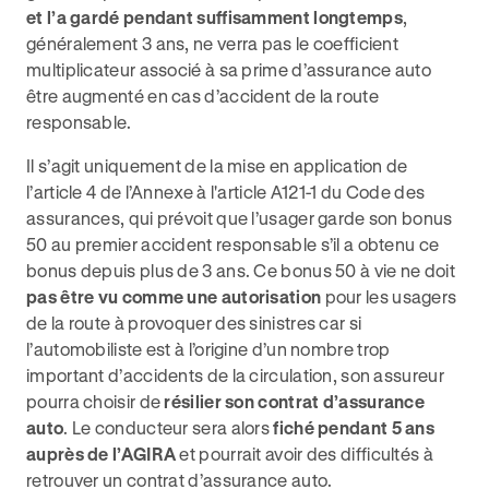
et l’a gardé pendant suffisamment longtemps
,
généralement 3 ans, ne verra pas le coefficient
multiplicateur associé à sa prime d’assurance auto
être augmenté en cas d’accident de la route
responsable.
Il s’agit uniquement de la mise en application de
l’article 4 de l’Annexe à l'article A121-1 du Code des
assurances, qui prévoit que l’usager garde son bonus
50 au premier accident responsable s’il a obtenu ce
bonus depuis plus de 3 ans. Ce bonus 50 à vie ne doit
pas être vu comme une autorisation
pour les usagers
de la route à provoquer des sinistres car si
l’automobiliste est à l’origine d’un nombre trop
important d’accidents de la circulation, son assureur
pourra choisir de
résilier son contrat d’assurance
auto
. Le conducteur sera alors
fiché pendant 5 ans
auprès de l’AGIRA
et pourrait avoir des difficultés à
retrouver un contrat d’assurance auto.