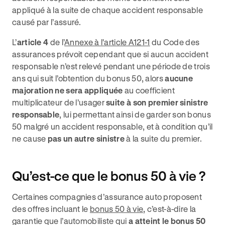
appliqué à la suite de chaque accident responsable
causé par l’assuré.
L’
article 4
de l’
Annexe à l'article A121-1
du Code des
assurances prévoit cependant que si aucun accident
responsable n’est relevé pendant une période de trois
ans qui suit l’obtention du bonus 50, alors
aucune
majoration ne sera appliquée
au coefficient
multiplicateur de l’usager
suite à son premier sinistre
responsable
, lui permettant ainsi de garder son bonus
50 malgré un accident responsable, et à condition qu’il
ne cause
pas un autre sinistre
à la suite du premier.
Qu’est-ce que le bonus 50 à vie ?
Certaines compagnies d’assurance auto proposent
des offres incluant le
bonus 50 à vie
, c’est-à-dire la
garantie que l’automobiliste qui
a atteint le bonus 50