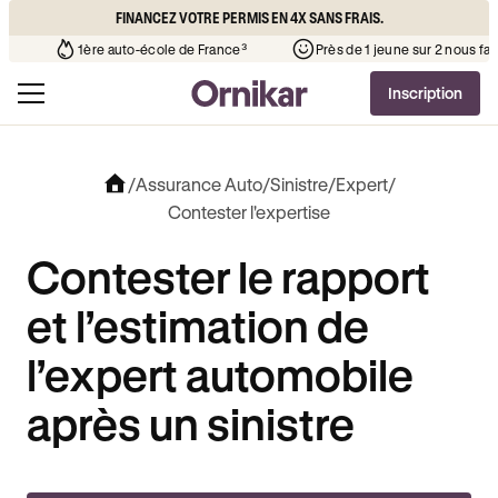
FINANCEZ VOTRE PERMIS EN 4X SANS FRAIS.
to-école de votre quartier
¹
1ère auto-école de France³
Près
Inscription
/
Assurance Auto
/
Sinistre
/
Expert
/
Contester l'expertise
Contester le rapport
et l’estimation de
l’expert automobile
après un sinistre