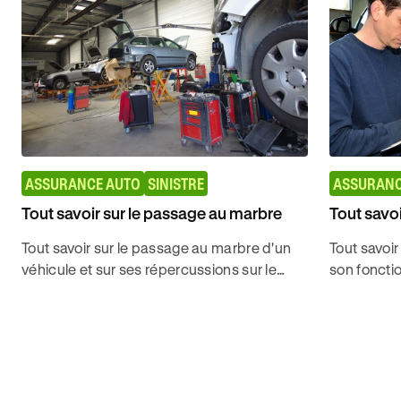
ASSURANCE AUTO
SINISTRE
ASSURANC
Tout savoir sur le passage au marbre
Tout savoi
Tout savoir sur le passage au marbre d'un
Tout savoir
véhicule et sur ses répercussions sur le
son foncti
montant des indemnisations pour choisir
décrocher
les bonnes garanties avec Ornikar.
conduire s