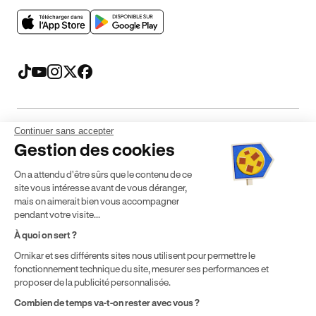
Continuer sans accepter
Mentions légales
CGV
CGU
Politique de confidentialité
Gestion des cookies
Politique de cookies
Gérer mes cookies
On a attendu d'être sûrs que le contenu de ce
* Détail des conditions de nos offres
site vous intéresse avant de vous déranger,
mais on aimerait bien vous accompagner
pendant votre visite...
Politique de prix : nos prix varient en fonction de votre
À quoi on sert ?
localisation géographique et du type de formules que vous
Ornikar et ses différents sites nous utilisent pour permettre le
achetez comme détaillé dans nos
Conditions Générales de
fonctionnement technique du site, mesurer ses performances et
Vente
.
proposer de la publicité personnalisée.
Combien de temps va-t-on rester avec vous ?