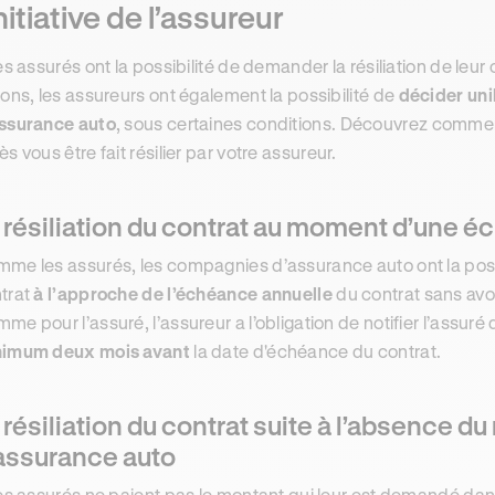
initiative de l’assureur
les assurés ont la possibilité de demander la résiliation de leu
sons, les assureurs ont également la possibilité de
décider uni
ssurance auto
, sous certaines conditions. Découvrez comm
ès vous être fait résilier par votre assureur.
 résiliation du contrat au moment d’une 
me les assurés, les compagnies d’assurance auto ont la possi
trat
à l’approche de l’échéance annuelle
du contrat sans avoir
me pour l’assuré, l’assureur a l’obligation de notifier l’assuré d
imum deux mois avant
la date d'échéance du contrat.
 résiliation du contrat suite à l’absence d
assurance auto
les assurés ne paient pas le montant qui leur est demandé dan