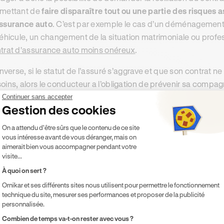
mettant de
faire disparaître tout ou une partie des risques
ssurance auto
. C’est par exemple le cas d’un déménagemen
véhicule, un changement de la situation matrimoniale ou profess
trat d'assurance auto moins onéreux
.
’inverse, si le statut de l’assuré s’aggrave et que son contrat 
oins, alors le conducteur a l’obligation de prévenir sa compag
velle tarification permettant de couvrir les nouveaux risques. 
Continuer sans accepter
Gestion des cookies
utomobiliste
, alors celui-ci pourra demander la résiliation de 
Plateforme de Gestion du Consentement 
On a attendu d'être sûrs que le contenu de ce site
est recommandé de prévenir dans le meilleur délai les assuran
vous intéresse avant de vous déranger, mais on
courrier électronique.
aimerait bien vous accompagner pendant votre
visite...
À quoi on sert ?
 résiliation du contrat d’assurance auto grâ
Ornikar et ses différents sites nous utilisent pour permettre le fonctionnement
 usagers de la route qui le souhaitent peuvent également faire 
technique du site, mesurer ses performances et proposer de la publicité
personnalisée.
ent de l’échéance annuelle grâce à la
loi Châtel
. Pour cela, 
Axeptio consent
Combien de temps va-t-on rester avec vous ?
ande de résiliation par lettre recommandée ou courrier éle