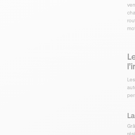
ven
ch
rou
mot
Le
l’
Les
aut
per
La
Gr
rés