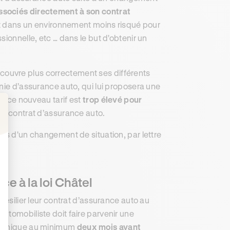
 associés directement à son contrat
t dans un environnement moins risqué pour
ionnelle, etc … dans le but d'obtenir un
ne couvre plus correctement ses différents
nie d’assurance auto, qui lui proposera une
Si ce nouveau tarif est
trop élevé pour
son contrat d’assurance auto.
: Personnalisez vos Options
ces d'un changement de situation, par lettre
ce à la loi Châtel
résilier leur contrat d’assurance auto au
l’automobiliste doit faire parvenir une
ctronique au minimum
deux mois avant