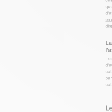
que
d’a
en 
dis
La
l'
Il 
d'a
cot
par
coti
Le