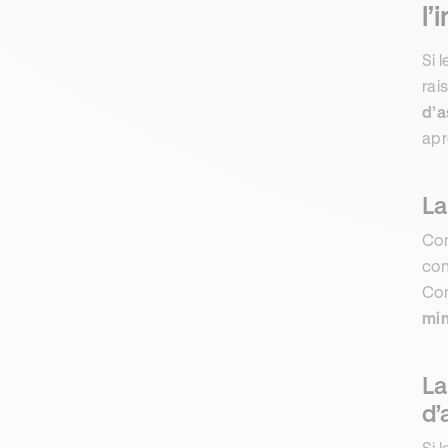
l’
Si 
rai
d’a
apr
La
Com
con
Com
min
La
d’
Si 