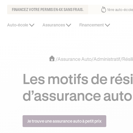
FINANCEZ VOTRE PERMIS EN 4X SANS FRAIS.
 fait déjà confiance
30% moins chère que l’auto-école de votre quart
Auto-école
Assurances
Financement
/
Assurance Auto
/
Administratif
/
Résil
Les motifs de rési
d’assurance auto
Je trouve une assurance auto à petit prix