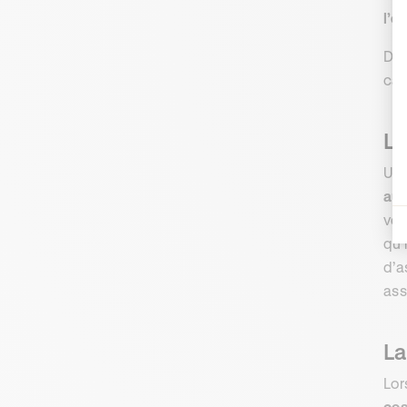
l’é
Dep
car
La
Un 
aur
véh
qu’
d’a
ass
La
Lor
ces