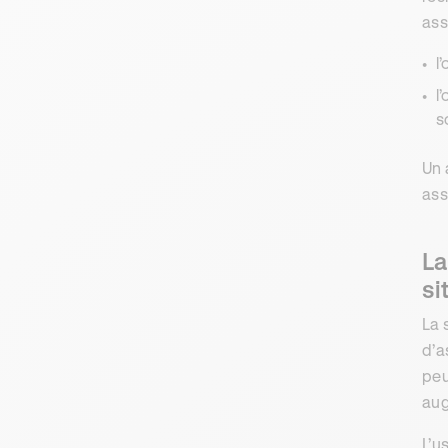
ass
l
l’
s
Un 
ass
La
si
La 
d’a
peu
aug
L’u