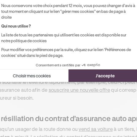
Nous conservons votre choix pendant 12 mois, vous pouvez changer d'avis à
chéance du contrat d’assurance auto
.
tout moment en cliquant sur le lien "gérer mes cookies" en bas de page à
droite
uis sa publication en 2005, cette loi permet de protéger les a
Qui nous utilise ?
actérise l'’assurance auto.
La liste de tous les partenaires qui utilisent les cookies est disponible sur
notre politique de cookies
 résiliation du contrat suite au décès du 
Pour modifier vos préférences par la suite, cliquez sur le lien 'Préférences de
cookies' situé dans le pied de page.
usager de la route a également la possibilité de
demander la ré
ait hérité
. En effet, les contrats d’assurance auto continuent d
Consentements certifiés par
icule motorisé. Cependant, si le nouveau propriétaire de la voi
Choisir mes cookies
J'accepte
il souhaite le revendre rapidement, par exemple, celui-ci peut 
ssurance auto afin de
souscrire une nouvelle offre
qui corresp
ureur si besoin.
 résiliation du contrat d’assurance auto apr
squ’un usager de la route donne ou
vend sa voiture
à un tiers
sion
à minuit. La résiliation du contrat d’assurance auto inter