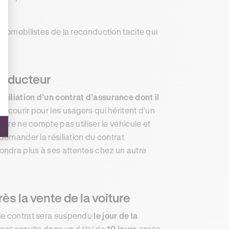
utomobilistes de la reconduction tacite qui
conducteur
siliation d’un contrat d’assurance dont il
e courir pour les usagers qui héritent d’un
ture ne compte pas utiliser le véhicule et
demander la résiliation du contrat
ondra plus à ses attentes chez un autre
ès la vente de la voiture
, le contrat sera suspendu
le jour de la
vient ensuite dans un délai de
10 jours
après