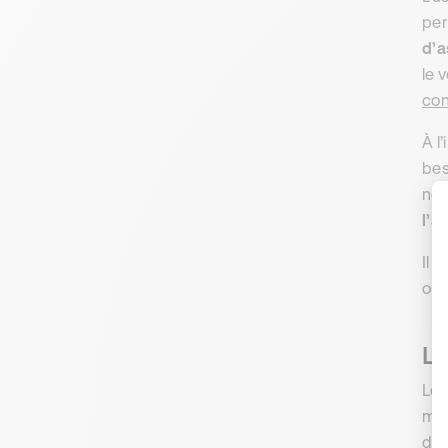
per
d’a
le 
con
À l
bes
nou
l’a
Il 
ou 
La
Les
mom
dem