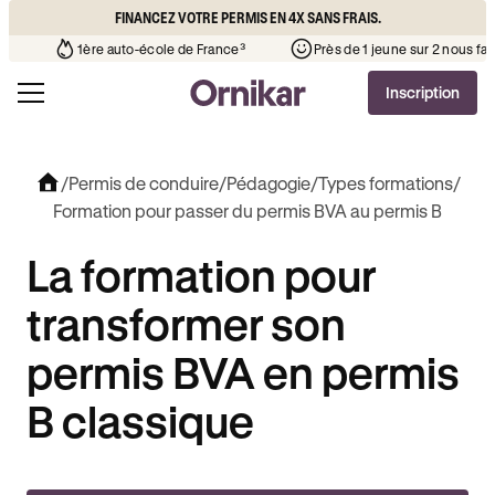
FINANCEZ VOTRE PERMIS EN 4X SANS FRAIS.
’auto-école de votre quartier
¹
1ère auto-école de France³
P
Inscription
/
Permis de conduire
/
Pédagogie
/
Types formations
/
Formation pour passer du permis BVA au permis B
La formation pour
transformer son
permis BVA en permis
B classique