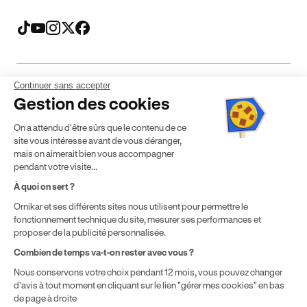
Continuer sans accepter
Mentions légales
CGV
CGU
Politique de confidentialité
Gestion des cookies
Politique de cookies
Gérer mes cookies
On a attendu d'être sûrs que le contenu de ce
* Détail des conditions de nos offres
site vous intéresse avant de vous déranger,
mais on aimerait bien vous accompagner
pendant votre visite...
Politique de prix : nos prix varient en fonction de votre
À quoi on sert ?
localisation géographique et du type de formules que vous
achetez comme détaillé dans nos
Conditions Générales de
Ornikar et ses différents sites nous utilisent pour permettre le
fonctionnement technique du site, mesurer ses performances et
Vente
.
proposer de la publicité personnalisée.
Combien de temps va-t-on rester avec vous ?
Nous conservons votre choix pendant 12 mois, vous pouvez changer
d'avis à tout moment en cliquant sur le lien "gérer mes cookies" en bas
de page à droite