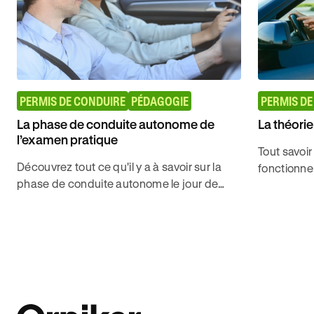
PERMIS DE CONDUIRE
PÉDAGOGIE
PERMIS DE
La phase de conduite autonome de
La théorie
l’examen pratique
Tout savoir
Découvrez tout ce qu'il y a à savoir sur la
fonctionne
phase de conduite autonome le jour de
cadre de l
l'examen pratique pour décrocher le permis
décrocher 
de conduire avec Ornikar.