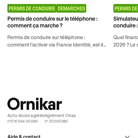
PERMIS DE CONDUIRE
DEMARCHES
PERMIS DE
Permis de conduire sur le téléphone :
Simulateu
comment ça marche ?
conduire 
Permis de conduire sur téléphone :
Quel finan
comment l'activer via France Identité, est-il
2026 ? Le s
valide lors d'un contrôle routier ? Tout ce
minutes le
qu'il faut savoir en 2026.
droit selon
Auto-école agréée
Agrément Orias
n°E16 044 00090
n° 20005380
Aide & contact