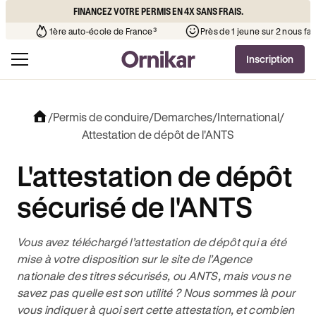
FINANCEZ VOTRE PERMIS EN 4X SANS FRAIS.
auto-école de votre quartier
¹
1ère auto-école de France³
P
Inscription
/
Permis de conduire
/
Demarches
/
International
/
Attestation de dépôt de l'ANTS
L'attestation de dépôt
sécurisé de l'ANTS
Vous avez téléchargé l’attestation de dépôt qui a été
mise à votre disposition sur le site de l’Agence
nationale des titres sécurisés, ou ANTS, mais vous ne
savez pas quelle est son utilité ? Nous sommes là pour
vous indiquer à quoi sert cette attestation, et combien