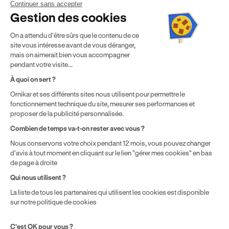
Continuer sans accepter
Mentions légales
CGV
CGU
Politique de confidentialité
Gestion des cookies
Politique de cookies
Gérer mes cookies
On a attendu d'être sûrs que le contenu de ce
* Détail des conditions de nos offres
site vous intéresse avant de vous déranger,
mais on aimerait bien vous accompagner
pendant votre visite...
Politique de prix : nos prix varient en fonction de votre
À quoi on sert ?
localisation géographique et du type de formules que vous
Ornikar et ses différents sites nous utilisent pour permettre le
achetez comme détaillé dans nos
Conditions Générales de
fonctionnement technique du site, mesurer ses performances et
Vente
.
proposer de la publicité personnalisée.
Combien de temps va-t-on rester avec vous ?
Nous conservons votre choix pendant 12 mois, vous pouvez changer
d'avis à tout moment en cliquant sur le lien "gérer mes cookies" en bas
de page à droite
Qui nous utilisent ?
La liste de tous les partenaires qui utilisent les cookies est disponible
sur notre politique de cookies
C'est OK pour vous ?