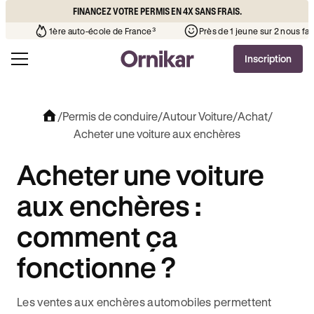
FINANCEZ VOTRE PERMIS EN 4X SANS FRAIS.
cole de votre quartier
¹
1ère auto-école de France³
Près de 
Inscription
/
Permis de conduire
/
Autour Voiture
/
Achat
/
Acheter une voiture aux enchères
Acheter une voiture
aux enchères :
comment ça
fonctionne ?
Les ventes aux enchères automobiles permettent