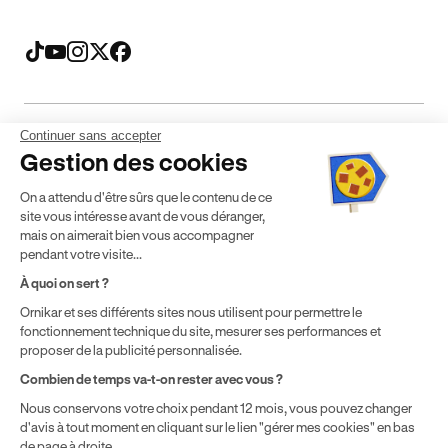
Continuer sans accepter
Mentions légales
CGV
CGU
Politique de confidentialité
Gestion des cookies
Politique de cookies
Gérer mes cookies
On a attendu d'être sûrs que le contenu de ce
* Détail des conditions de nos offres
site vous intéresse avant de vous déranger,
mais on aimerait bien vous accompagner
pendant votre visite...
Politique de prix : nos prix varient en fonction de votre
À quoi on sert ?
localisation géographique et du type de formules que vous
Ornikar et ses différents sites nous utilisent pour permettre le
achetez comme détaillé dans nos
Conditions Générales de
fonctionnement technique du site, mesurer ses performances et
Vente
.
proposer de la publicité personnalisée.
Combien de temps va-t-on rester avec vous ?
Nous conservons votre choix pendant 12 mois, vous pouvez changer
d'avis à tout moment en cliquant sur le lien "gérer mes cookies" en bas
de page à droite