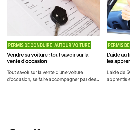
PERMIS DE CONDUIRE
AUTOUR VOITURE
PERMIS DE
Vendre sa voiture : tout savoir sur la
L’aide au
vente d'occasion
les appre
ça marche
Tout savoir sur la vente d'une voiture
L'aide de 
d'occasion, se faire accompagner par des
apprentis 
professionnels et bien réaliser les
2026. Déco
démarches administratives avec Ornikar.
1 €/jour, a
fonds OPC