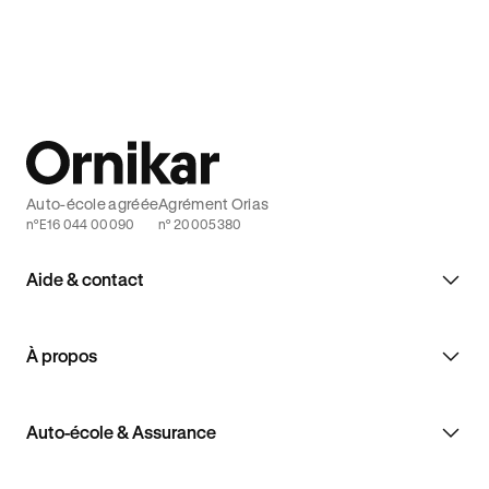
pour décrocher son Code avec Ornikar.
et décroch
Auto-école agréée
Agrément Orias
n°E16 044 00090
n° 20005380
Aide & contact
À propos
Auto-école & Assurance