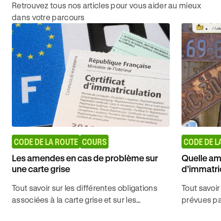
Retrouvez tous nos articles pour vous aider au mieux
dans votre parcours
CODE DE LA ROUTE
COURS
CODE DE L
Les amendes en cas de problème sur
Quelle am
une carte grise
d’immatric
?
Tout savoir sur les différentes obligations
Tout savoi
associées à la carte grise et sur les
prévues pa
sanctions appliquées en cas d'infraction
plaques d'