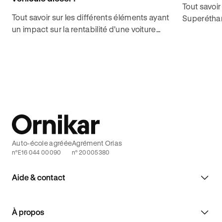
Tout savoir
Tout savoir sur les différents éléments ayant
Superéthan
un impact sur la rentabilité d'une voiture
coût ou de
diesel après l'achat pour obtenir le permis
décrocher 
de conduire avec Ornikar.
Auto-école agréée
Agrément Orias
n°E16 044 00090
n° 20005380
Aide & contact
À propos