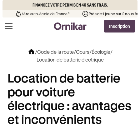
FINANCEZ VOTRE PERMIS EN 4X SANS FRAIS.
’auto-école de votre quartier
¹
1ère auto-école de France³
Inscription
/
Code de la route
/
Cours
/
Écologie
/
Location de batterie électrique
Location de batterie
pour voiture
électrique : avantages
et inconvénients