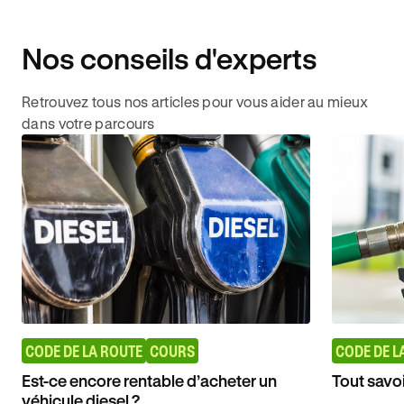
Nos conseils d'experts
Retrouvez tous nos articles pour vous aider au mieux
dans votre parcours
CODE DE LA ROUTE
COURS
CODE DE L
Est-ce encore rentable d’acheter un
Tout savo
véhicule diesel ?