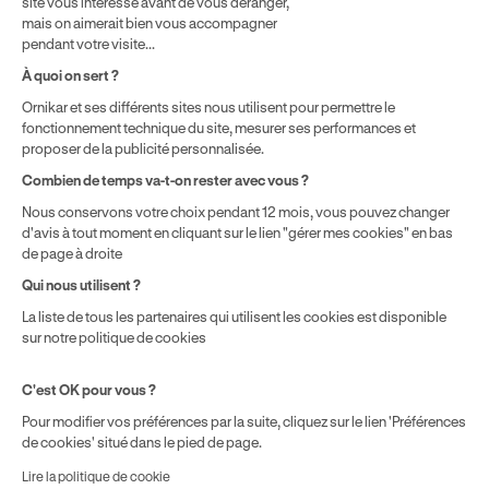
site vous intéresse avant de vous déranger,
mais on aimerait bien vous accompagner
pendant votre visite...
Politique de prix : nos prix varient en fonction de votre
À quoi on sert ?
localisation géographique et du type de formules que vous
Ornikar et ses différents sites nous utilisent pour permettre le
achetez comme détaillé dans nos
Conditions Générales de
fonctionnement technique du site, mesurer ses performances et
Vente
.
proposer de la publicité personnalisée.
Combien de temps va-t-on rester avec vous ?
Nous conservons votre choix pendant 12 mois, vous pouvez changer
d'avis à tout moment en cliquant sur le lien "gérer mes cookies" en bas
de page à droite
Qui nous utilisent ?
La liste de tous les partenaires qui utilisent les cookies est disponible
sur notre politique de cookies
C'est OK pour vous ?
Pour modifier vos préférences par la suite, cliquez sur le lien 'Préférences
de cookies' situé dans le pied de page.
Lire la politique de cookie