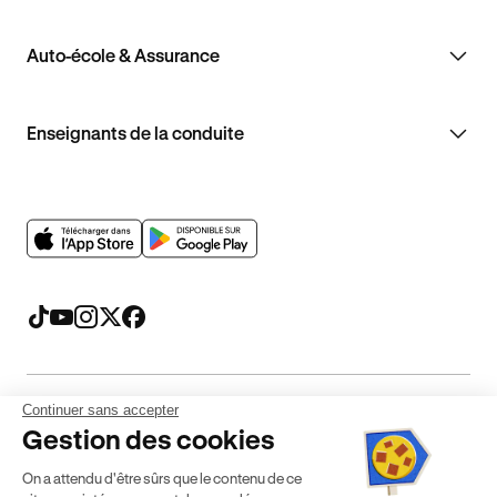
Auto-école & Assurance
Enseignants de la conduite
Continuer sans accepter
Mentions légales
CGV
CGU
Politique de confidentialité
Gestion des cookies
Politique de cookies
Gérer mes cookies
On a attendu d'être sûrs que le contenu de ce
* Détail des conditions de nos offres