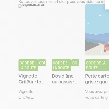
Retrouvez tous nos articles pour vous aider au mie
CODE DE 
COURS
CODE DE 
COURS
CODE DE LA 
LA ROUTE
LA ROUTE
ROUTE
Vignette
Dos d’âne
Perte cart
Crit'Air : tout
ou cassis :
grise : que 
comprendre
quelle
immédiat
Vignette
Vous avez pe
pour rouler
différence
?
Crit'Air :
votre carte gr
en zone à
sur la route
catégories,
Découvrez le
faibles
?
villes
étapes pour