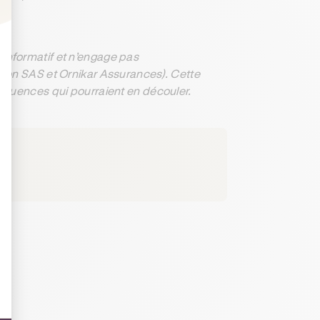
: Personnalisez vos Options
informatif et n’engage pas
ation SAS et Ornikar Assurances). Cette
séquences qui pourraient en découler.