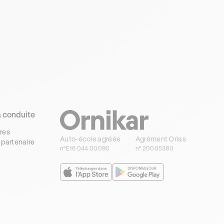
?
régler et
et vous
minutes dans un
créneaux par
hésitez : votre
embouteillage 
heure, le
véhicule peut‑il
à Paris comme
stationnement
prendre cette
sur autoroute —
avec votre voiture
voie réservée
le véhicule quasi
devient un
sans risquer
immobile et le
casse‑tête
une amende
stress qui monte
ou un radar de
covoiturage ?
a conduite
e
res
Auto-école agréée
Agrément Orias
 partenaire
n°E16 044 00090
n° 20005380
s