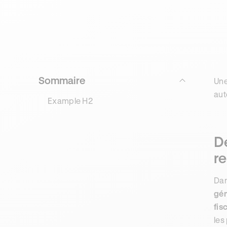
Sommaire
Une
aut
Example H2
De
r
Dan
gén
fis
les