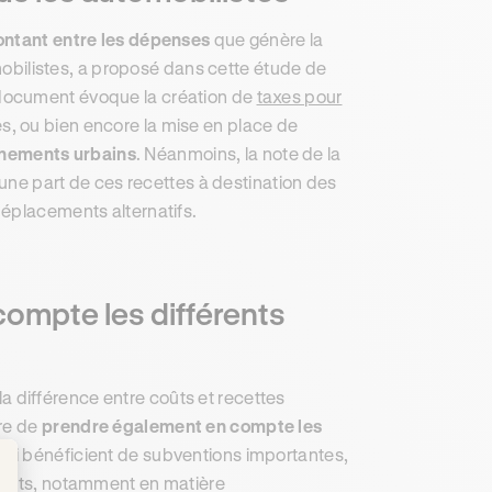
montant entre les dépenses
que génère la
bilistes, a proposé dans cette étude de
e document évoque la création de
taxes pour
es, ou bien encore la mise en place de
nnements urbains
. Néanmoins, la note de la
 une part de ces recettes à destination des
déplacements alternatifs.
compte les différents
 la différence entre coûts et recettes
ire de
prendre également en compte les
 qui bénéficient de subventions importantes,
rtants, notamment en matière