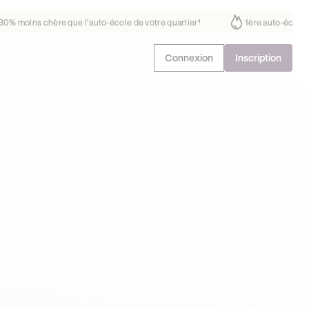
s fait déjà confiance
30% moins chère que l’auto-école de votre quart
Connexion
Inscription