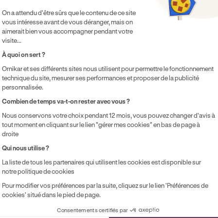
Plateforme de Gestion du Consentement 
ménagements de la chaussée
.
On a attendu d'être sûrs que le contenu de ce site
vous intéresse avant de vous déranger, mais on
aimerait bien vous accompagner pendant votre
e contenu dans cet article présente uniquement un caractère 
visite...
ontractuellement Ornikar (à savoir les entités Marianne Form
À quoi on sert ?
ernière décline toute responsabilité sur les décisions et con
Ornikar et ses différents sites nous utilisent pour permettre le fonctionnement
technique du site, mesurer ses performances et proposer de la publicité
personnalisée.
Axeptio consent
Combien de temps va-t-on rester avec vous ?
ésumer cet article avec :
Nous conservons votre choix pendant 12 mois, vous pouvez changer d'avis à
ChatGPT
Gemini
Claude
Perplexity
tout moment en cliquant sur le lien "gérer mes cookies" en bas de page à
droite
Qui nous utilise ?
La liste de tous les partenaires qui utilisent les cookies est disponible sur
notre politique de cookies
Pour modifier vos préférences par la suite, cliquez sur le lien 'Préférences de
ts
cookies' situé dans le pied de page.
Consentements certifiés par