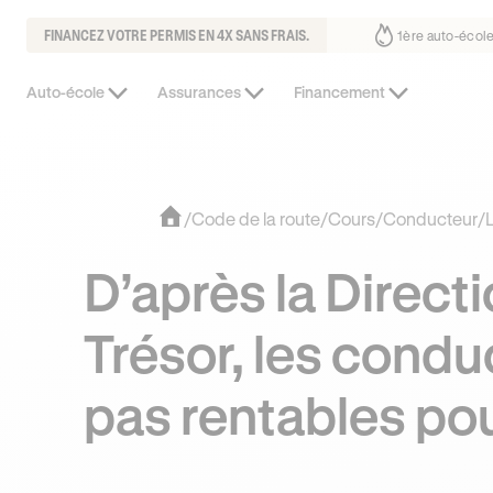
FINANCEZ VOTRE PERMIS EN 4X SANS FRAIS.
us fait déjà confiance
30% moins chère que l’auto-école de votre qua
Auto-école
Assurances
Financement
/
Code de la route
/
Cours
/
Conducteur
/
L
D’après la Direct
Trésor, les condu
pas rentables pour