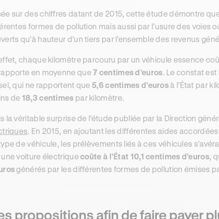
ée sur des chiffres datant de 2015, cette étude démontre que 
férentes formes de pollution mais aussi par l’usure des voies o
verts qu’à hauteur d’un tiers par l’ensemble des revenus géné
effet, chaque kilomètre parcouru par un véhicule essence co
rapporte en moyenne que
7 centimes d’euros
. Le constat est
sel, qui ne rapportent que
5,6 centimes d’euros
à l’État par k
ins de
18,3 centimes
par kilomètre.
s la véritable surprise de l’étude publiée par la Direction géné
ctriques
. En 2015, en ajoutant les différentes aides accordées 
type de véhicule, les prélèvements liés à ces véhicules s’avér
 une voiture électrique
coûte à l’État 10,1 centimes d’euros
, 
uros
générés par les différentes formes de pollution émises pa
s propositions afin de faire payer p