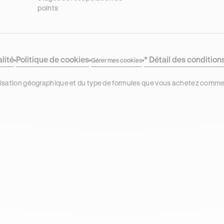
démarche de
points
remplacemen
pas à pas sur
le site ANTS
alité
Politique de cookies
* Détail des condition
Gérer mes cookies
localisation géographique et du type de formules que vous achetez comm