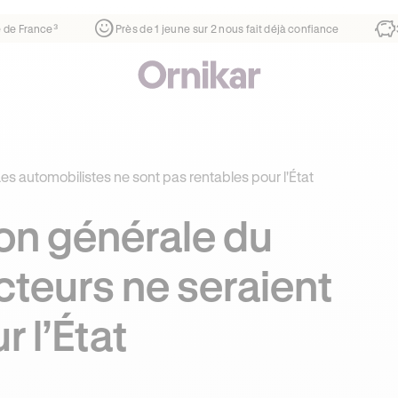
rtier
¹
1ère auto-école de France³
Près de 1 jeune sur 2 nou
es automobilistes ne sont pas rentables pour l'État
ion générale du
cteurs ne seraient
 l’État