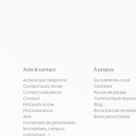
émissions
concernées,
obtenir un
comment la
duplicata sur
commander et
l'ANTS : décl
amende en
de perte,
cas d'oubli.
documents re
Tout ce qu'il
prix et délais.
faut savoir pour
circuler
sereinement.
Aide & contact
À propos
Acheter par téléphone
Qui sommes-nous
Contact auto-école
Carrières
Contact assurance
Revue de presse
Contact
Communiqué de pres
FAQ auto-école
Blog
FAQ assurance
Bons d'achat remisé
Avis
Bons plans Ornikar
Demandes de partenariats
(entreprises, campus,
institutions...)