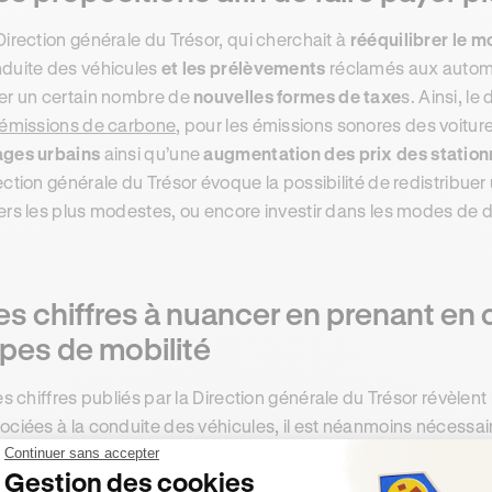
Direction générale du Trésor, qui cherchait à
rééquilibrer le 
duite des véhicules
et les prélèvements
réclamés aux automo
er un certain nombre de
nouvelles formes de taxe
s. Ainsi, l
 émissions de carbone
, pour les émissions sonores des voitur
ges urbains
ainsi qu’une
augmentation des prix des statio
ection générale du Trésor évoque la possibilité de redistribuer
ers les plus modestes, ou encore investir dans les modes de 
s chiffres à nuancer en prenant en 
pes de mobilité
les chiffres publiés par la Direction générale du Trésor révèlent
ociées à la conduite des véhicules, il est néanmoins nécessa
res formes de mobilité
, notamment les bus ainsi que le vélo,
Continuer sans accepter
Gestion des cookies
qui nécessitent souvent des investissements tout aussi impo