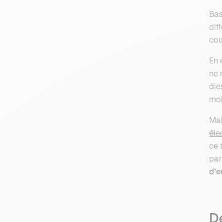
Bas
dif
cou
En 
ne 
die
mo
Mai
éle
ce 
par
d’e
De