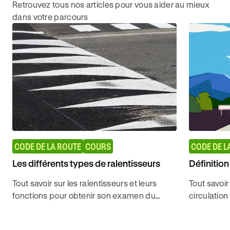
Retrouvez tous nos articles pour vous aider au mieux
dans votre parcours
CODE DE LA ROUTE
COURS
CODE DE L
Les différents types de ralentisseurs
Définition
Tout savoir sur les ralentisseurs et leurs
Tout savoir
fonctions pour obtenir son examen du
circulation
code de la route avec Ornikar.
niveau, po
rapidement