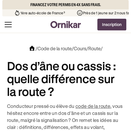
FINANCEZ VOTRE PERMIS EN 4X SANS FRAIS.
’auto-école de votre quartier
¹
1ère auto-école de France³
Inscription
/
Code de la route
/
Cours
/
Route
/
Dos d’âne ou cassis :
quelle différence sur
la route ?
Conducteur pressé ou élève du
code de la route
, vous
hésitez encore entre un dos d’âne et un cassis sur la
route, malgré la signalisation ? On remet les idées au
clair : définitions, différences, effets au volant,