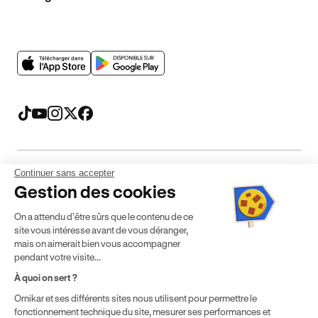
Continuer sans accepter
Mentions légales
CGV
CGU
Politique de confidentialité
Gestion des cookies
Politique de cookies
Gérer mes cookies
On a attendu d'être sûrs que le contenu de ce
* Détail des conditions de nos offres
site vous intéresse avant de vous déranger,
mais on aimerait bien vous accompagner
pendant votre visite...
Politique de prix : nos prix varient en fonction de votre
À quoi on sert ?
localisation géographique et du type de formules que vous
Ornikar et ses différents sites nous utilisent pour permettre le
achetez comme détaillé dans nos
Conditions Générales de
fonctionnement technique du site, mesurer ses performances et
Vente
.