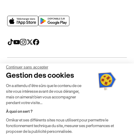
Continuer sans accepter
Mentions légales
CGV
CGU
Politique de confidentialité
Gestion des cookies
Politique de cookies
Gérer mes cookies
On a attendu d'être sûrs que le contenu de ce
* Détail des conditions de nos offres
site vous intéresse avant de vous déranger,
mais on aimerait bien vous accompagner
pendant votre visite...
Politique de prix : nos prix varient en fonction de votre
À quoi on sert ?
localisation géographique et du type de formules que vous
Ornikar et ses différents sites nous utilisent pour permettre le
achetez comme détaillé dans nos
Conditions Générales de
fonctionnement technique du site, mesurer ses performances et
Vente
.
proposer de la publicité personnalisée.