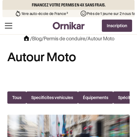
FINANCEZ VOTRE PERMIS EN 4X SANS FRAIS.
 l’auto-école de votre quartier
¹
1ère auto-école de France³
Inscription
/
Blog
/
Permis de conduire
/
Autour Moto
Autour Moto
Tous
Specificites vehicules
Équipements
Spécifici