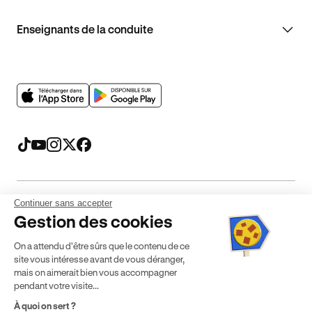
Enseignants de la conduite
Continuer sans accepter
Mentions légales
CGV
CGU
Politique de confidentialité
Gestion des cookies
Politique de cookies
Gérer mes cookies
On a attendu d'être sûrs que le contenu de ce
* Détail des conditions de nos offres
site vous intéresse avant de vous déranger,
mais on aimerait bien vous accompagner
pendant votre visite...
Politique de prix : nos prix varient en fonction de votre
À quoi on sert ?
localisation géographique et du type de formules que vous