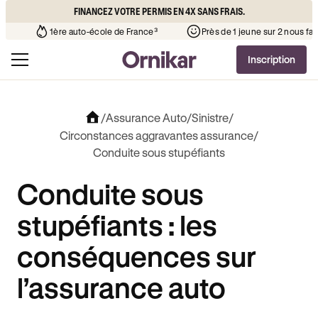
FINANCEZ VOTRE PERMIS EN 4X SANS FRAIS.
uto-école de votre quartier
¹
1ère auto-école de France³
Pr
Inscription
/
Assurance Auto
/
Sinistre
/
Circonstances aggravantes assurance
/
Conduite sous stupéfiants
Conduite sous
stupéfiants : les
conséquences sur
l’assurance auto