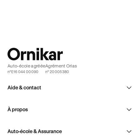
Découvrez quelles sont les conséquences
technique 
en cas d'accident sans assurance.
Ornikar.
Auto-école agréée
Agrément Orias
n°E16 044 00090
n° 20005380
Aide & contact
À propos
Auto-école & Assurance