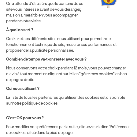
On a attendu d'être sûrs que le contenu de ce
* Détail des conditions de nos offres
site vous intéresse avant de vous déranger,
mais on aimerait bien vous accompagner
pendant votre visite...
Politique de prix : nos prix varient en fonction de votre
À quoi on sert ?
localisation géographique et du type de formules que vous
Ornikar et ses différents sites nous utilisent pour permettre le
achetez comme détaillé dans nos
Conditions Générales de
fonctionnement technique du site, mesurer ses performances et
Vente
.
proposer de la publicité personnalisée.
Combien de temps va-t-on rester avec vous ?
Nous conservons votre choix pendant 12 mois, vous pouvez changer
d'avis à tout moment en cliquant sur le lien "gérer mes cookies" en bas
de page à droite
Qui nous utilisent ?
La liste de tous les partenaires qui utilisent les cookies est disponible
sur notre politique de cookies
C'est OK pour vous ?
Pour modifier vos préférences par la suite, cliquez sur le lien 'Préférences
de cookies' situé dans le pied de page.