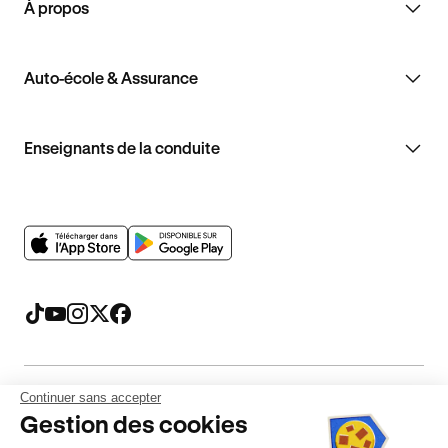
À propos
Auto-école & Assurance
Enseignants de la conduite
Continuer sans accepter
Mentions légales
CGV
CGU
Politique de confidentialité
Gestion des cookies
Politique de cookies
Gérer mes cookies