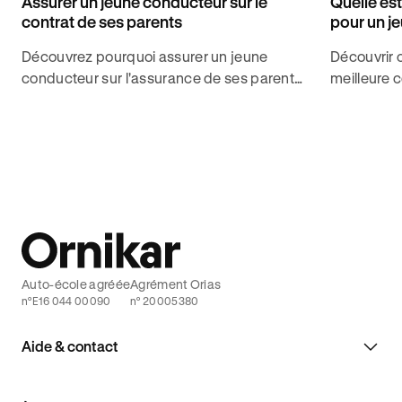
Assurer un jeune conducteur sur le
Quelle est
contrat de ses parents
pour un j
Découvrez pourquoi assurer un jeune
Découvrir 
conducteur sur l'assurance de ses parents
meilleure 
en tant que conducteur secondaire avec
fonction d
Ornikar, auto-école et assureur spécialisé.
les jeunes 
Auto-école agréée
Agrément Orias
n°E16 044 00090
n° 20005380
Aide & contact