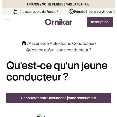
FINANCEZ VOTRE PERMIS EN 4X SANS FRAIS.
uto-école de votre quartier
¹
1ère auto-école de France³
Prè
Inscription
/
Assurance Auto
/
Jeune Conducteur
/
Qu'est-ce qu'un jeune conducteur ?
Qu'est-ce qu'un jeune
conducteur ?
Découvrez notre assurance jeune conducteur