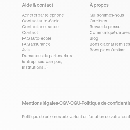
Aide & contact
À propos
Acheter par téléphone
Qui sommes-nous
Contact auto-école
Carrières
Contact assurance
Revue de presse
Contact
Communiqué de pres
FAQ auto-école
Blog
FAQ assurance
Bons d'achat remisé
Avis
Bons plans Ornikar
Demandes de partenariats
(entreprises, campus,
institutions...)
Mentions légales
CGV
CGU
Politique de confidenti
Politique de prix : nos prix varient en fonction de votre 