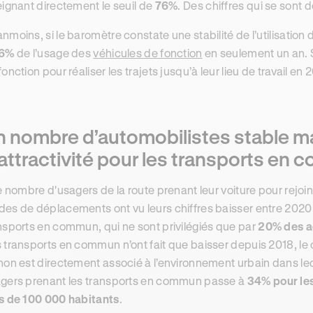
eignant directement le seuil de
76%
. Des chiffres qui se sont 
nmoins, si le baromètre constate une stabilité de l’utilisation d
 6%
de l’usage des
véhicules de fonction
en seulement un an. S
fonction pour réaliser les trajets jusqu’à leur lieu de travail en 
n nombre d’automobilistes stable m
attractivité pour les transports en
le nombre d'usagers de la route prenant leur voiture pour rejoind
es de déplacements ont vu leurs chiffres baisser entre 2020
nsports en commun, qui ne sont privilégiés que par
20% des ac
 transports en commun n’ont fait que baisser depuis 2018, l
non est directement associé à l’environnement urbain dans lequ
gers prenant les transports en commun passe à
34% pour les
s de 100 000 habitants
.