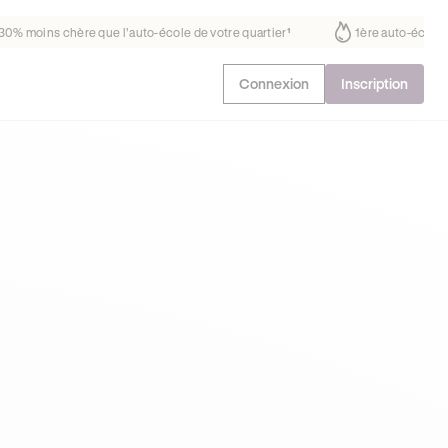
s fait déjà confiance
30% moins chère que l’auto-école de votre quart
Connexion
Inscription