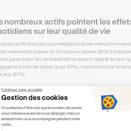
 nombreux actifs pointent les effets
otidiens sur leur qualité de vie
tous les actifs Français ne privilégient pas les mêmes formes de 
 sont néanmoins presqu’un français sur quatre (24%) à indiquer 
liser jusqu’à leur lieu de travail ont un impact négatif sur leur 
ess
généré par ces trajets (pour 50%), mais surtout par le te
r eux (67%).
Continuer sans accepter
e contenu dans cet article présente uniquement un caractère 
Gestion des cookies
ontractuellement Ornikar (à savoir les entités Marianne Form
Plateforme de Gestion du Consentement 
ernière décline toute responsabilité sur les décisions et con
On a attendu d'être sûrs que le contenu de ce site
vous intéresse avant de vous déranger, mais on
aimerait bien vous accompagner pendant votre
visite...