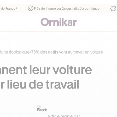
tier
¹
1ère auto-école de France³
Près de 1 jeune sur 2 nou
uite écologique
/
76% des actifs vont au travail en voiture
nnent leur voiture
 lieu de travail
Article rédigé par