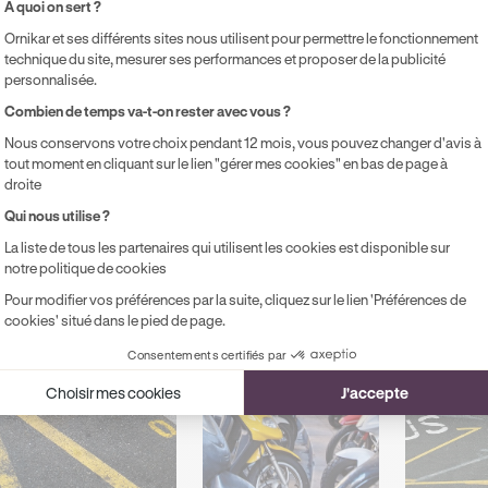
ésumer cet article avec :
À quoi on sert ?
ChatGPT
Gemini
Claude
Perplexity
Ornikar et ses différents sites nous utilisent pour permettre le fonctionnement
technique du site, mesurer ses performances et proposer de la publicité
personnalisée.
Axeptio consent
Combien de temps va-t-on rester avec vous ?
Nous conservons votre choix pendant 12 mois, vous pouvez changer d'avis à
tout moment en cliquant sur le lien "gérer mes cookies" en bas de page à
droite
ts
Qui nous utilise ?
La liste de tous les partenaires qui utilisent les cookies est disponible sur
ux dans votre parcours
notre politique de cookies
Pour modifier vos préférences par la suite, cliquez sur le lien 'Préférences de
cookies' situé dans le pied de page.
Consentements certifiés par
Choisir mes cookies
J'accepte