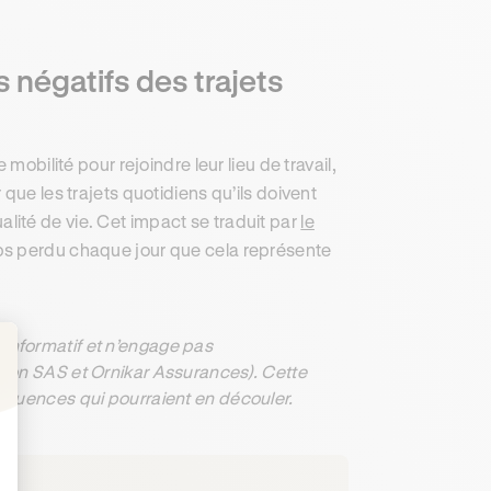
 négatifs des trajets
mobilité pour rejoindre leur lieu de travail,
que les trajets quotidiens qu’ils doivent
qualité de vie. Cet impact se traduit par
le
mps perdu chaque jour que cela représente
informatif et n’engage pas
ation SAS et Ornikar Assurances). Cette
: Personnalisez vos Options
séquences qui pourraient en découler.