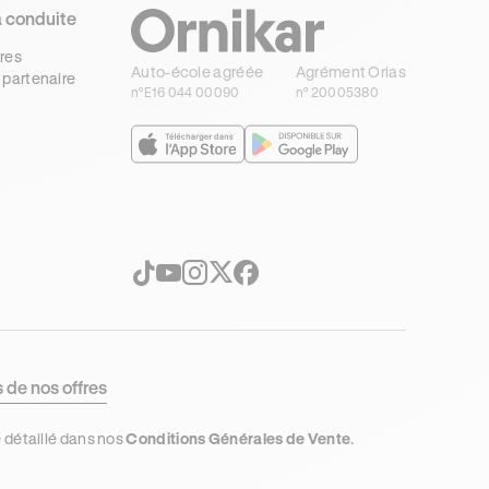
a conduite
res
Auto-école agréée
Agrément Orias
 partenaire
n°E16 044 00090
n° 20005380
s de nos offres
e détaillé dans nos
Conditions Générales de Vente
.