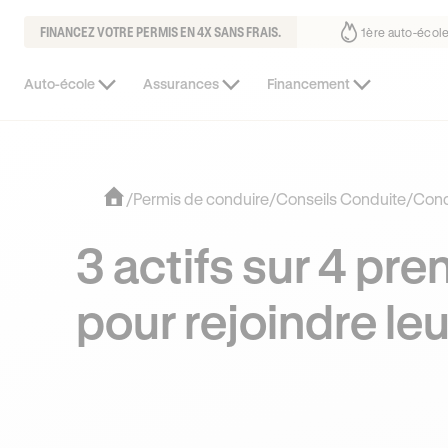
FINANCEZ VOTRE PERMIS EN 4X SANS FRAIS.
us fait déjà confiance
30% moins chère que l’auto-école de votre quar
Auto-école
Assurances
Financement
/
Permis de conduire
/
Conseils Conduite
/
Cond
3 actifs sur 4 pre
pour rejoindre leur