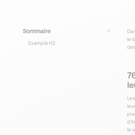
Sommaire
Dan
le 
Example H2
des
76
le
Les
leu
pre
d’i
la 