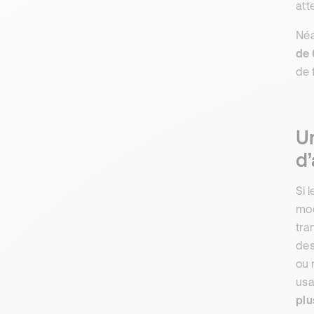
att
Néa
de
de 
U
d’
Si 
mod
tra
des
ou 
usa
plu