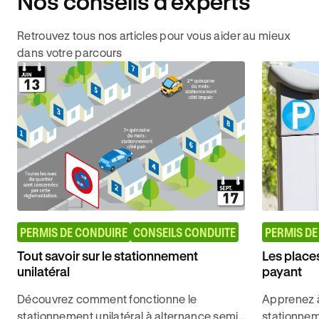
Nos conseils d'experts
Retrouvez tous nos articles pour vous aider au mieux
dans votre parcours
PERMIS DE CONDUIRE
CONSEILS CONDUITE
PERMIS DE
Tout savoir sur le stationnement
Les place
unilatéral
payant
Découvrez comment fonctionne le
Apprenez à
stationnement unilatéral à alternance semi-
stationnem