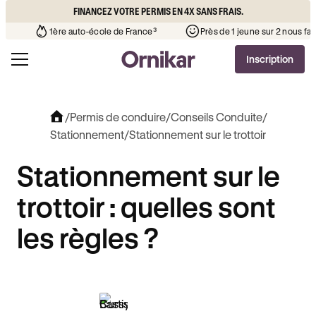
FINANCEZ VOTRE PERMIS EN 4X SANS FRAIS.
l’auto-école de votre quartier
¹
1ère auto-école de France³
Inscription
/
Permis de conduire
/
Conseils Conduite
/
Stationnement
/
Stationnement sur le trottoir
Stationnement sur le
trottoir : quelles sont
les règles ?