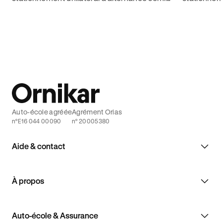
mensuelle et obtenez votre permis de
infraction
conduire du premier coup avec Ornikar.
vous garer
Auto-école agréée
Agrément Orias
n°E16 044 00090
n° 20005380
Aide & contact
À propos
Auto-école & Assurance