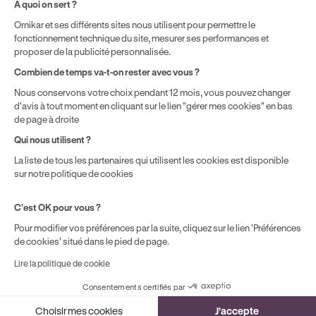
À quoi on sert ?
localisation géographique et du type de formules que vous
Ornikar et ses différents sites nous utilisent pour permettre le
achetez comme détaillé dans nos
Conditions Générales de
fonctionnement technique du site, mesurer ses performances et
Vente
.
proposer de la publicité personnalisée.
Combien de temps va-t-on rester avec vous ?
Nous conservons votre choix pendant 12 mois, vous pouvez changer
d'avis à tout moment en cliquant sur le lien "gérer mes cookies" en bas
de page à droite
Qui nous utilisent ?
La liste de tous les partenaires qui utilisent les cookies est disponible
sur notre politique de cookies
C'est OK pour vous ?
Pour modifier vos préférences par la suite, cliquez sur le lien 'Préférences
de cookies' situé dans le pied de page.
Lire la politique de cookie
Consentements certifiés par
Cookies
Choisir mes cookies
J'accepte