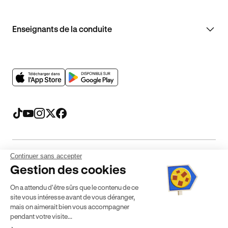
Enseignants de la conduite
Continuer sans accepter
Mentions légales
CGV
CGU
Politique de confidentialité
Gestion des cookies
Politique de cookies
Gérer mes cookies
On a attendu d'être sûrs que le contenu de ce
* Détail des conditions de nos offres
site vous intéresse avant de vous déranger,
mais on aimerait bien vous accompagner
pendant votre visite...
Politique de prix : nos prix varient en fonction de votre