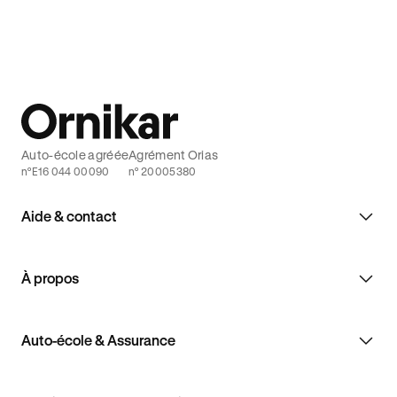
Auto-école agréée
Agrément Orias
n°E16 044 00090
n° 20005380
Aide & contact
À propos
Auto-école & Assurance