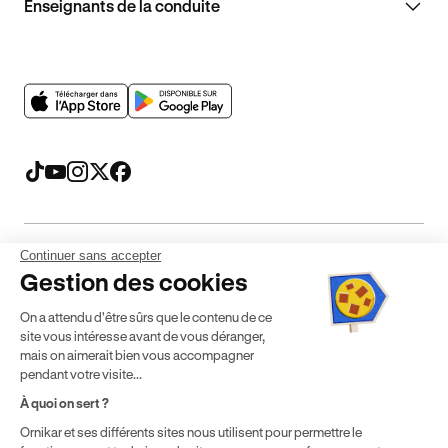
Enseignants de la conduite
Continuer sans accepter
Mentions légales
CGV
CGU
Politique de confidentialité
Gestion des cookies
Politique de cookies
Gérer mes cookies
On a attendu d'être sûrs que le contenu de ce
* Détail des conditions de nos offres
site vous intéresse avant de vous déranger,
mais on aimerait bien vous accompagner
pendant votre visite...
Politique de prix : nos prix varient en fonction de votre
À quoi on sert ?
localisation géographique et du type de formules que vous
Ornikar et ses différents sites nous utilisent pour permettre le
achetez comme détaillé dans nos
Conditions Générales de