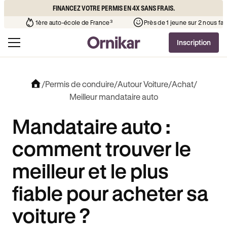
FINANCEZ VOTRE PERMIS EN 4X SANS FRAIS.
o-école de votre quartier
¹
1ère auto-école de France³
Près 
Inscription
/
Permis de conduire
/
Autour Voiture
/
Achat
/
Meilleur mandataire auto
Mandataire auto :
comment trouver le
meilleur et le plus
fiable pour acheter sa
voiture ?