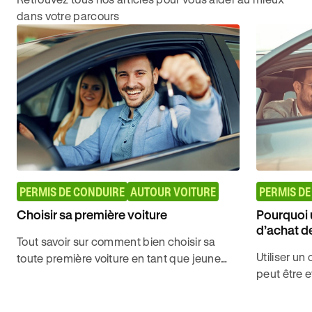
dans votre parcours
PERMIS DE CONDUIRE
AUTOUR VOITURE
PERMIS DE
Choisir sa première voiture
Pourquoi 
d’achat d
Tout savoir sur comment bien choisir sa
Utiliser u
toute première voiture en tant que jeune
peut être e
conducteur avec l'auto-école en ligne
nouvelle vo
Ornikar.
Ornikar.