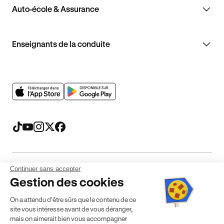
Auto-école & Assurance
Enseignants de la conduite
Continuer sans accepter
Mentions légales
CGV
CGU
Politique de confidentialité
Gestion des cookies
Politique de cookies
Gérer mes cookies
On a attendu d'être sûrs que le contenu de ce
* Détail des conditions de nos offres
site vous intéresse avant de vous déranger,
mais on aimerait bien vous accompagner