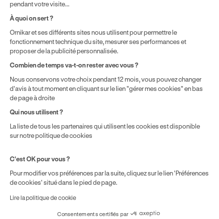
pendant votre visite...
Politique de prix : nos prix varient en fonction de votre
À quoi on sert ?
localisation géographique et du type de formules que vous
Ornikar et ses différents sites nous utilisent pour permettre le
achetez comme détaillé dans nos
Conditions Générales de
fonctionnement technique du site, mesurer ses performances et
Vente
.
proposer de la publicité personnalisée.
Combien de temps va-t-on rester avec vous ?
Nous conservons votre choix pendant 12 mois, vous pouvez changer
d'avis à tout moment en cliquant sur le lien "gérer mes cookies" en bas
de page à droite
Qui nous utilisent ?
La liste de tous les partenaires qui utilisent les cookies est disponible
sur notre politique de cookies
C'est OK pour vous ?
Pour modifier vos préférences par la suite, cliquez sur le lien 'Préférences
de cookies' situé dans le pied de page.
Lire la politique de cookie
Consentements certifiés par