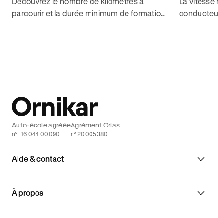
Découvrez le nombre de kilomètres à
La vitesse
parcourir et la durée minimum de formation
conducteu
pour réaliser l'apprentissage anticipé de la
peut circu
conduite avec Ornikar.
agglomérat
Ornikar vo
Auto-école agréée
Agrément Orias
n°E16 044 00090
n° 20005380
Aide & contact
À propos