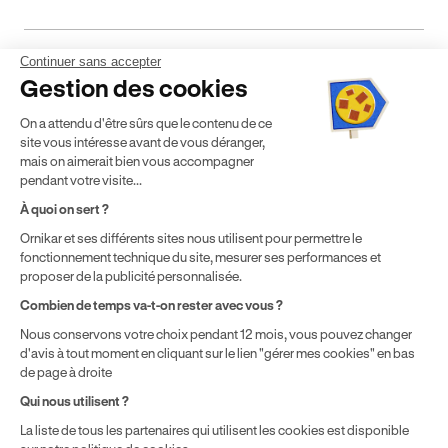
Continuer sans accepter
Mentions légales
CGV
CGU
Politique de confidentialité
Gestion des cookies
Politique de cookies
Gérer mes cookies
On a attendu d'être sûrs que le contenu de ce
* Détail des conditions de nos offres
site vous intéresse avant de vous déranger,
mais on aimerait bien vous accompagner
pendant votre visite...
Politique de prix : nos prix varient en fonction de votre
À quoi on sert ?
localisation géographique et du type de formules que vous
Ornikar et ses différents sites nous utilisent pour permettre le
achetez comme détaillé dans nos
Conditions Générales de
fonctionnement technique du site, mesurer ses performances et
Vente
.
proposer de la publicité personnalisée.
Combien de temps va-t-on rester avec vous ?
Nous conservons votre choix pendant 12 mois, vous pouvez changer
d'avis à tout moment en cliquant sur le lien "gérer mes cookies" en bas
de page à droite
Qui nous utilisent ?
La liste de tous les partenaires qui utilisent les cookies est disponible