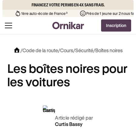
FINANCEZ VOTRE PERMIS EN 4X SANS FRAIS.
e l’auto-école de votre quartier
¹
1ère auto-école de France³
Inscription
/
Code de la route
/
Cours
/
Sécurité
/
Boîtes noires
Les boîtes noires pour
les voitures
Article rédigé par
Curtis Bassy