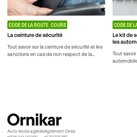
CODE DE LA ROUTE
COURS
CODE DE L
La ceinture de sécurité
Le kit de 
les autom
Tout savoir sur la ceinture de sécurité et les
Tout savoir
sanctions en cas de non respect de la
automobiles
réglementation pour obtenir son permis de
cas de pan
conduire avec Ornikar.
son Code d
Auto-école agréée
Agrément Orias
n°E16 044 00090
n° 20005380