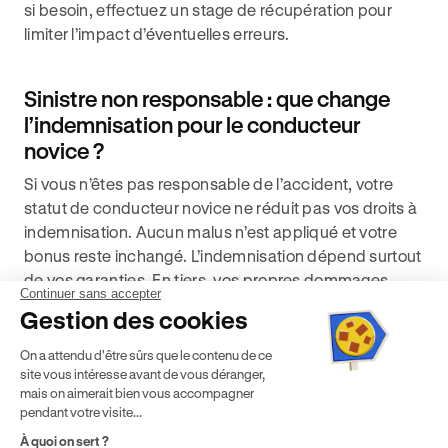
si besoin, effectuez un stage de récupération pour
limiter l’impact d’éventuelles erreurs.
Sinistre non responsable : que change
l’indemnisation pour le conducteur
novice ?
Si vous n’êtes pas responsable de l’accident, votre
statut de conducteur novice ne réduit pas vos droits à
indemnisation. Aucun malus n’est appliqué et votre
bonus reste inchangé. L’indemnisation dépend surtout
de vos garanties. En tiers, vos propres dommages
Continuer sans accepter
matériels ne sont pas pris en charge par votre
Gestion des cookies
assureur, mais vous pouvez être indemnisé par
l’assureur du tiers identifié et reconnu responsable. En
On a attendu d'être sûrs que le contenu de ce
site vous intéresse avant de vous déranger,
tous risques, votre assureur règle les réparations puis
mais on aimerait bien vous accompagner
exerce un recours ; la franchise, y compris la franchise
pendant votre visite...
jeune conducteur, peut être avancée et est
À quoi on sert ?
généralement remboursée si le tiers est 100 % en tort.