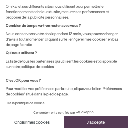
Ornikar et ses différents sites nous utilisent pour permettre le
Avec une voiture puissante, le coût des pièces et de la
fonctionnement technique du site, mesurer ses performances et
main-d’œuvre est plus élevé : l’expertise peut entraîner
proposer de la publicité personnalisée.
des délais plus longs ou une indemnisation plafonnée
Combien de temps va-t-on rester avec vous ?
à la valeur du véhicule. Pour accélérer le traitement,
Nous conservons votre choix pendant 12 mois, vous pouvez changer
remplissez un constat amiable précis, déclarez le
d'avis à tout moment en cliquant sur le lien "gérer mes cookies" en bas
sinistre sous 5 jours, identifiez le tiers et conservez vos
de page à droite
justificatifs. Cela facilite le recours et le
Qui nous utilisent ?
remboursement rapide d’une franchise
La liste de tous les partenaires qui utilisent les cookies est disponible
éventuellement payée.
sur notre politique de cookies
C'est OK pour vous ?
Quelles voitures puissantes
Pour modifier vos préférences par la suite, cliquez sur le lien 'Préférences
restent assurables pour un jeune
de cookies' situé dans le pied de page.
profil ?
Lire la politique de cookie
Consentements certifiés par
Quel type de véhicule est plus adapté
Cookies
Choisir mes cookies
J'accepte
pour débuter sans payer trop cher ?