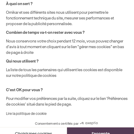
À quoi on sert ?
localisation géographique et du type de formules que vous
Ornikar et ses différents sites nous utilisent pour permettre le
achetez comme détaillé dans nos
Conditions Générales de
fonctionnement technique du site, mesurer ses performances et
Vente
.
proposer de la publicité personnalisée.
Combien de temps va-t-on rester avec vous ?
Nous conservons votre choix pendant 12 mois, vous pouvez changer
d'avis à tout moment en cliquant sur le lien "gérer mes cookies" en bas
de page à droite
Qui nous utilisent ?
La liste de tous les partenaires qui utilisent les cookies est disponible
sur notre politique de cookies
C'est OK pour vous ?
Pour modifier vos préférences par la suite, cliquez sur le lien 'Préférences
de cookies' situé dans le pied de page.
Lire la politique de cookie
Consentements certifiés par
Cookies
Choisir mes cookies
J'accepte