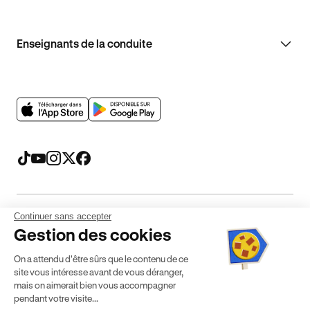
Enseignants de la conduite
Continuer sans accepter
Mentions légales
CGV
CGU
Politique de confidentialité
Gestion des cookies
Politique de cookies
Gérer mes cookies
On a attendu d'être sûrs que le contenu de ce
* Détail des conditions de nos offres
site vous intéresse avant de vous déranger,
mais on aimerait bien vous accompagner
pendant votre visite...
Politique de prix : nos prix varient en fonction de votre