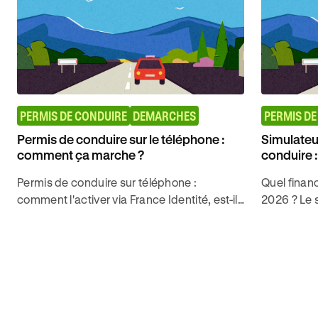
PERMIS DE CONDUIRE
DEMARCHES
PERMIS DE
Permis de conduire sur le téléphone :
Simulateu
comment ça marche ?
conduire 
Permis de conduire sur téléphone :
Quel finan
comment l'activer via France Identité, est-il
2026 ? Le s
valide lors d'un contrôle routier ? Tout ce
minutes le
qu'il faut savoir en 2026.
droit selon