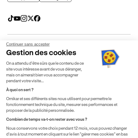
Continuer sans accepter
Mentions légales
CGV
CGU
Politique de confidentialité
Gestion des cookies
Politique de cookies
Gérer mes cookies
On a attendu d'être sûrs que le contenu de ce
* Détail des conditions de nos offres
site vous intéresse avant de vous déranger,
mais on aimerait bien vous accompagner
pendant votre visite...
Politique de prix : nos prix varient en fonction de votre
À quoi on sert ?
localisation géographique et du type de formules que vous
Ornikar et ses différents sites nous utilisent pour permettre le
achetez comme détaillé dans nos
Conditions Générales de
fonctionnement technique du site, mesurer ses performances et
Vente
.
proposer de la publicité personnalisée.
Combien de temps va-t-on rester avec vous ?
Nous conservons votre choix pendant 12 mois, vous pouvez changer
d'avis à tout moment en cliquant sur le lien "gérer mes cookies" en bas