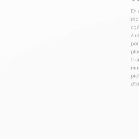
En 
rep
spé
à u
pou
plu
tri
min
pic
d’i