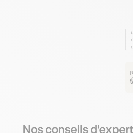
L
c
d
R
Nos conseils d'exper