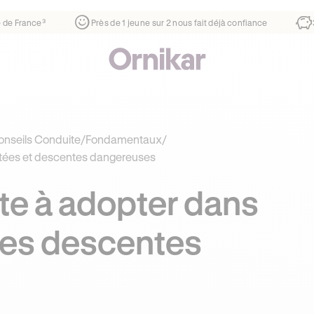
r
¹
1ère auto-école de France³
Près de 1 jeune sur 2 nous fa
nseils Conduite
/
Fondamentaux
/
tées et descentes dangereuses
te à adopter dans
des descentes