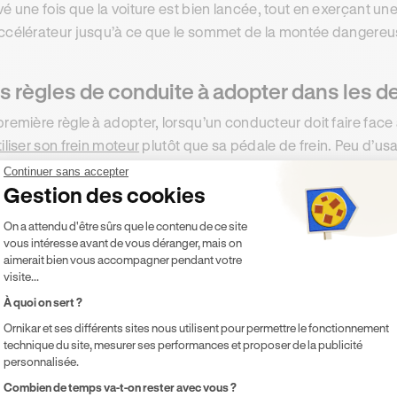
vé une fois que la voiture est bien lancée, tout en exerçant un
ccélérateur jusqu’à ce que le sommet de la montée dangereuse
s règles de conduite à adopter dans les
première règle à adopter, lorsqu’un conducteur doit faire face 
tiliser son frein moteur
plutôt que sa pédale de frein. Peu d’u
te, l’inertie du véhicule impacte considérablement les distance
Continuer sans accepter
Gestion des cookies
ortante de la pédale de frein par un conducteur, les freins fin
nt de cesser de fonctionner.
Plateforme de Gestion du Consentement 
On a attendu d'être sûrs que le contenu de ce site
vous intéresse avant de vous déranger, mais on
aimerait bien vous accompagner pendant votre
oisir un itinéraire adapté au gabarit du vé
visite...
À quoi on sert ?
delà de ces quelques règles de conduite à respecter, le meill
nt de prendre le volant réside dans le fait de
choisir l’itinéra
Ornikar et ses différents sites nous utilisent pour permettre le fonctionnement
technique du site, mesurer ses performances et proposer de la publicité
icule
. Ainsi, dès lors qu’il est question de tracter une remorq
personnalisée.
tes de campagnes, où les montées et descentes dangereuses
Axeptio consent
Combien de temps va-t-on rester avec vous ?
st pas toujours possible et dans ce cas, il sera essentiel de
vér