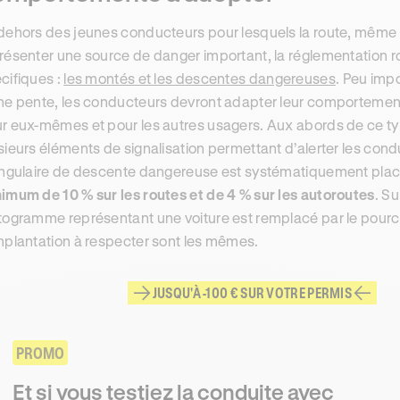
dehors des jeunes conducteurs pour lesquels la route, même s’i
résenter une source de danger important, la réglementation ro
cifiques :
les montés et les descentes dangereuses
. Peu impo
ne pente, les conducteurs devront adapter leur comportement
r eux-mêmes et pour les autres usagers. Aux abords de ce ty
sieurs éléments de signalisation permettant d’alerter les cond
angulaire de descente dangereuse est systématiquement plac
imum de 10 % sur les routes et de 4 % sur les autoroutes
. S
togramme représentant une voiture est remplacé par le pource
mplantation à respecter sont les mêmes.
JUSQU'À -100 € SUR VOTRE PERMIS
PROMO
Et si vous testiez la conduite avec