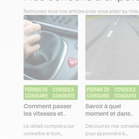
Retrouvez tous nos articles pour vous aider au mie
PERMIS DE 
CONSEILS 
PERMIS DE 
CONSEILS 
CONDUIRE
CONDUITE
CONDUIRE
CONDUITE
Comment passer
Savoir à quel
les vitesses et
moment et dans
rétrograder ?
quelles conditions
Le détail complet pour
Découvrez nos conseil
freiner
connaître le bon
pour apprendre à