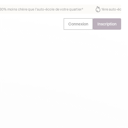
it déjà confiance
30% moins chère que l’auto-école de votre quartier
Connexion
Inscription