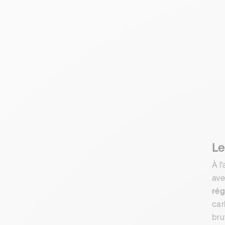
Le
À l
ave
rég
car
bru