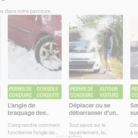
ux dans votre parcours
PERMIS DE 
CONSEILS 
PERMIS DE 
AUTOUR 
PE
CONDUIRE
CONDUITE
CONDUIRE
VOITURE
CO
L’angle de
Déplacer ou se
Sa
braquage des
débarrasser d’un
su
automobiles
véhicule
s
Comprendre comment
Tout savoir sur le
Déc
immobilisé
fonctionne l'angle de
rapatriement, le
à q