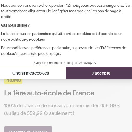
Nous conservons votre choix pendant 12 mois, vous pouvez changer d'avis à
freinage et de motorisation
avant de prendre la route.
tout moment en cliquant sur le lien "gérer mes cookies" en bas de page à
droite
e s’il est rarement contrôlé par les agents de police et la gen
Qui nous utilise ?
AC) ne doit jamais être dépassé. Non seulement il s’agit d’une
La liste de tous les partenaires qui utilisent les cookies est disponible sur
ctionnée par une contravention 5e classe en présence d’une
notre politique de cookies
mente le risque de blessures mortelles en cas de collision av
Pour modifier vos préférences par la suite, cliquez sur le lien 'Préférences de
cookies' situé dans le pied de page.
JUSQU'À -100 € SUR VOTRE PERMIS
Consentements certifiés par
Choisir mes cookies
J'accepte
PROMO
La 1ère auto-école de France
100% de chance de réussir votre permis dès 459,99 €
(au lieu de 559,99 €) seulement !