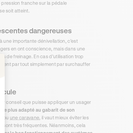
e pression franche sur la pédale
 soit atteint.
 descentes dangereuses
à une importante dénivellation, c’est
sagers en ont conscience, mais dans une
s de freinage. En cas d’utilisation trop
iraient par tout simplement par surchauffer
: Personnalisez vos Options
hicule
eur conseil que puisse appliquer un usager
ire le plus adapté au gabarit de son
ue ou
une caravane
, il vaut mieux éviter les
 sont très fréquentes. Néanmoins, cela
ifier le bon fonctionnement des systèmes