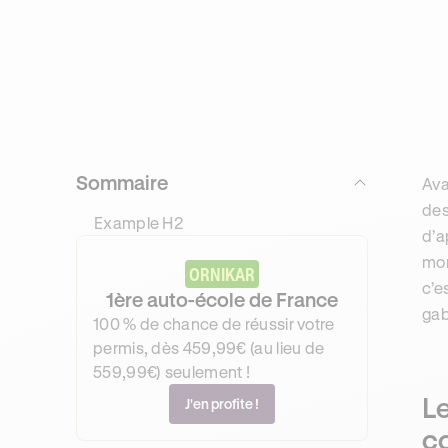
Sommaire
Ava
des
Example H2
d’a
mon
ORNIKAR
c’e
1ère auto-école de France
gab
100 % de chance de réussir votre
permis, dès 459,99€ (au lieu de
559,99€) seulement !
L
J'en profite !
c