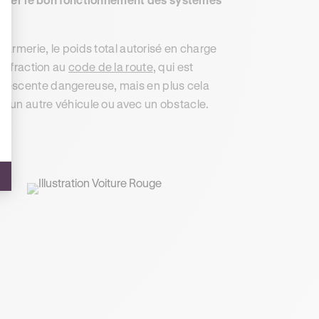
darmerie, le poids total autorisé en charge
 infraction au
code de la route
, qui est
 descente dangereuse, mais en plus cela
ec un autre véhicule ou avec un obstacle.