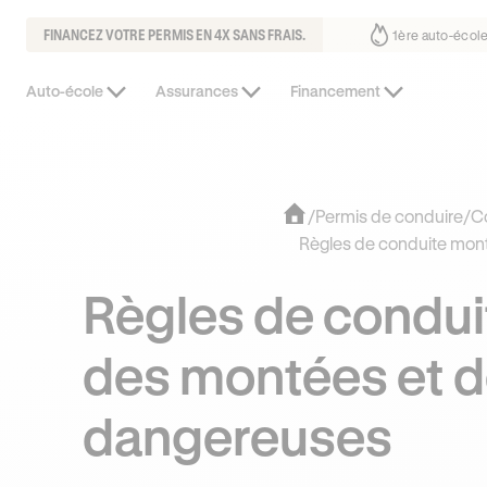
FINANCEZ VOTRE PERMIS EN 4X SANS FRAIS.
ait déjà confiance
30% moins chère que l’auto-école de votre quartie
Auto-école
Assurances
Financement
/
Permis de conduire
/
Co
Règles de conduite mon
Règles de condui
des montées et 
dangereuses