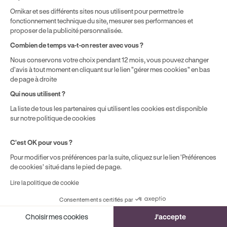
Ornikar et ses différents sites nous utilisent pour permettre le
fonctionnement technique du site, mesurer ses performances et
Le contenu dans cet article présente uniquement un
proposer de la publicité personnalisée.
caractère informatif et n’engage pas contractuellement
Combien de temps va-t-on rester avec vous ?
Ornikar (à savoir les entités Marianne Formation SAS et
Nous conservons votre choix pendant 12 mois, vous pouvez changer
Ornikar Assurances). Cette dernière décline toute
d'avis à tout moment en cliquant sur le lien "gérer mes cookies" en bas
responsabilité sur les décisions et conséquences qui
de page à droite
pourraient en découler.
Qui nous utilisent ?
La liste de tous les partenaires qui utilisent les cookies est disponible
sur notre politique de cookies
Résumer cet article avec :
ChatGPT
Gemini
Claude
Perplexity
C'est OK pour vous ?
Pour modifier vos préférences par la suite, cliquez sur le lien 'Préférences
de cookies' situé dans le pied de page.
Lire la politique de cookie
Nos conseils d'experts
Consentements certifiés par
Cookies
Choisir mes cookies
J'accepte
Retrouvez tous nos articles pour vous aider au mieux