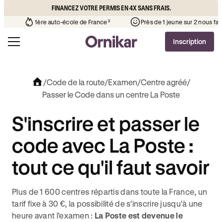
FINANCEZ VOTRE PERMIS EN 4X SANS FRAIS.
votre quartier
¹
1ère auto-école de France³
Près de 1 jeune 
Inscription
/
Code de la route
/
Examen
/
Centre agréé
/
Passer le Code dans un centre La Poste
S'inscrire et passer le
code avec La Poste :
tout ce qu'il faut savoir
Plus de 1 600 centres répartis dans toute la France, un
tarif fixe à 30 €, la possibilité de s'inscrire jusqu'à une
heure avant l'examen :
La Poste est devenue le