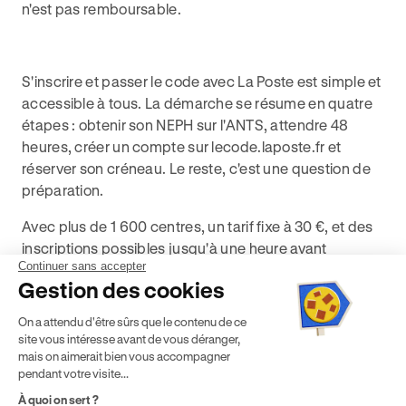
n'est pas remboursable.
S'inscrire et passer le code avec La Poste est simple et
accessible à tous. La démarche se résume en quatre
étapes : obtenir son NEPH sur l'ANTS, attendre 48
heures, créer un compte sur lecode.laposte.fr et
réserver son créneau. Le reste, c'est une question de
préparation.
Avec plus de 1 600 centres, un tarif fixe à 30 €, et des
inscriptions possibles jusqu'à une heure avant
Continuer sans accepter
l'examen, La Poste offre la solution la plus flexible du
Gestion des cookies
marché. Une fois votre code en poche, la suite de
votre parcours peut commencer avec Ornikar, pour les
On a attendu d'être sûrs que le contenu de ce
leçons de conduite.
site vous intéresse avant de vous déranger,
mais on aimerait bien vous accompagner
pendant votre visite...
À quoi on sert ?