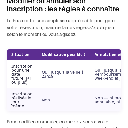
Modifier ou annuler son
inscription : les règles à connaître
La Poste offre une souplesse appréciable pour gérer
votre réservation, mais certaines règles s'appliquent
selon le moment où vous agissez.
Situation
Modification possible ?
Annulation et r
Inscription
pour une
Oui, jusqu'à la ve
Oui, jusqu'à la veille à
date
Remboursement 
23h59
future (J+1
week-end et jours
ou plus)
Inscription
réalisée le
Non — ni modifia
Non
jour
annulable, ni re
même
Pour modifier ou annuler, connectez-vous à votre