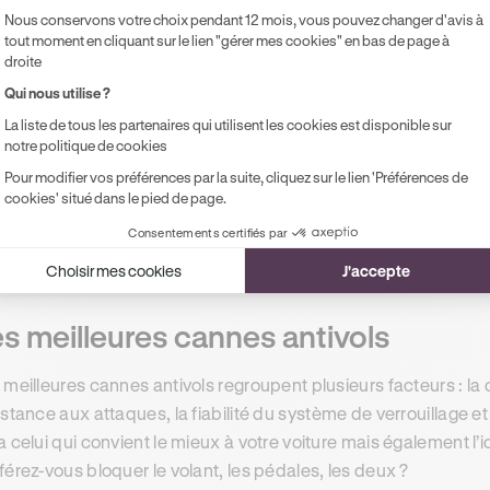
Nous conservons votre choix pendant 12 mois, vous pouvez changer d'avis à
tout moment en cliquant sur le lien "gérer mes cookies" en bas de page à
droite
staller une canne antivol
Qui nous utilise ?
La liste de tous les partenaires qui utilisent les cookies est disponible sur
notre politique de cookies
ès l’achat de votre canne antivol, commencez par lire la
notic
quez aucune étape. Il y sera indiqué le fonctionnement de la s
Pour modifier vos préférences par la suite, cliquez sur le lien 'Préférences de
cookies' situé dans le pied de page.
canne, fixez là au volant, aux pédales ou au levier de vitesse 
ouveau. Cette installation varie en fonction du type de canne 
Consentements certifiés par
Choisir mes cookies
J'accepte
s meilleures cannes antivols
 meilleures cannes antivols regroupent plusieurs facteurs : la 
istance aux attaques, la fiabilité du système de verrouillage 
a celui qui convient le mieux à votre voiture mais également l’i
férez-vous bloquer le volant, les pédales, les deux ?