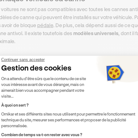
 voitures ne sont pas compatibles avec toutes les cannes anti
èles de canne qui peuvent être installés sur votre véhicule. 
 avoir de bloque
pédale
. De plus, cela dépend aussi de ce q
ne antivol. Il existe toutefois des
modèles universels
, dont il
ximale.
Continuer sans accepter
lidité, mécanisme et système de fermetur
Gestion des cookies
r bien choisir sa canne antivol, il faut se baser sur 3 critères : 
Plateforme de Gestion du Consentement 
On a attendu d'être sûrs que le contenu de ce site
 mécanisme.
vous intéresse avant de vous déranger, mais on
aimerait bien vous accompagner pendant votre
hoisissez sans hésiter une canne en
acier renforcé
, sinon elle 
visite...
as de gamme peuvent être enlevés avec une simple pression du
À quoi on sert ?
ualité pour empêcher les voleurs d’enlever votre dispositif.
Ornikar et ses différents sites nous utilisent pour permettre le fonctionnement
l existe deux types de systèmes de fermeture : les serrures à clé
technique du site, mesurer ses performances et proposer de la publicité
andis qu’un code est plus difficile à trouver.
personnalisée.
Axeptio consent
Combien de temps va-t-on rester avec vous ?
es
bloques pédales
sont plus recommandés que les bloques volan