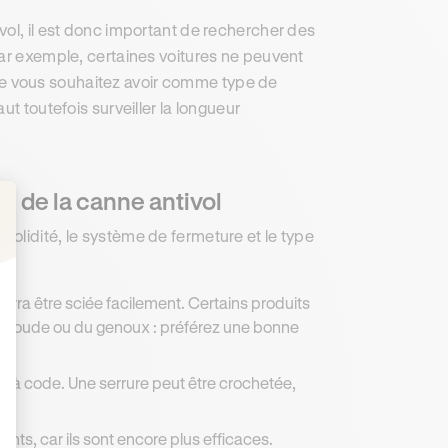
vol, il est donc important de rechercher des
Par exemple, certaines voitures ne peuvent
ue vous souhaitez avoir comme type de
 faut toutefois surveiller la longueur
e de la canne antivol
la solidité, le système de fermeture et le type
: Personnalisez vos Options
pourra être sciée facilement. Certains produits
 coude ou du genoux : préférez une bonne
 et à code. Une serrure peut être crochetée,
ts, car ils sont encore plus efficaces.