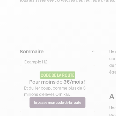
Sommaire
Un 
can
Example H2
dém
êtr
CODE DE LA ROUTE
Pour moins de 3€/mois !
Et du 1er coup, comme plus de 3
millions d'élèves Ornikar.
A 
Je passe mon code de la route
Une
pou