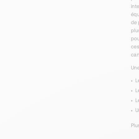
int
équ
de 
plu
pou
ces
can
Une
L
L
L
U
Plu