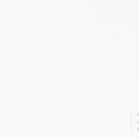
L
c
d