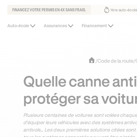
FINANCEZ VOTRE PERMIS EN 4X SANS FRAIS.
ait déjà confiance
30% moins chère que l’auto-école de votre quartie
Auto-école
Assurances
Financement
/
Code de la route
/
Quelle canne anti
protéger sa voitu
Plusieurs centaines de voitures sont volées chaqu
d’équiper leurs véhicules avec des systèmes antivol
antivols… Les deux premières solutions citées sont 
tous les systèmes connectés peuvent être piratés.