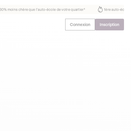
it déjà confiance
30% moins chère que l’auto-école de votre quartier
Connexion
Inscription