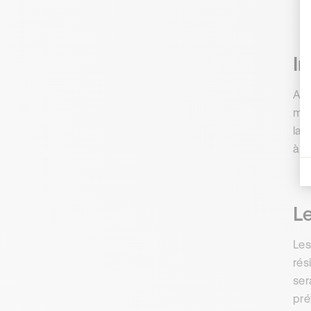
In
Apr
man
la 
à n
Le
Les
rés
ser
pré