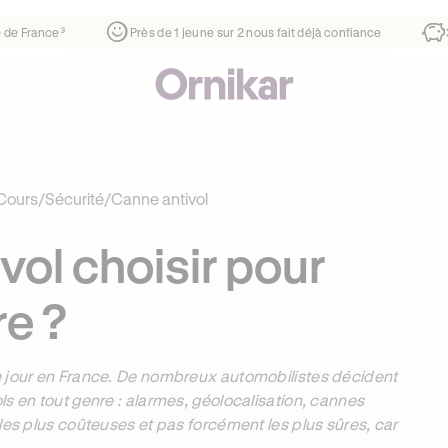
r
¹
1ère auto-école de France³
Près de 1 jeune sur 2 nous fa
Cours
/
Sécurité
/
Canne antivol
vol choisir pour
re ?
e jour en France. De nombreux automobilistes décident
s en tout genre : alarmes, géolocalisation, cannes
les plus coûteuses et pas forcément les plus sûres, car