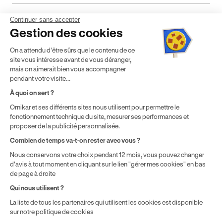
Continuer sans accepter
Mentions légales
CGV
CGU
Politique de confidentialité
Gestion des cookies
Politique de cookies
Gérer mes cookies
On a attendu d'être sûrs que le contenu de ce
* Détail des conditions de nos offres
site vous intéresse avant de vous déranger,
mais on aimerait bien vous accompagner
pendant votre visite...
Politique de prix : nos prix varient en fonction de votre
À quoi on sert ?
localisation géographique et du type de formules que vous
Ornikar et ses différents sites nous utilisent pour permettre le
achetez comme détaillé dans nos
Conditions Générales de
fonctionnement technique du site, mesurer ses performances et
Vente
.
proposer de la publicité personnalisée.
Combien de temps va-t-on rester avec vous ?
Nous conservons votre choix pendant 12 mois, vous pouvez changer
d'avis à tout moment en cliquant sur le lien "gérer mes cookies" en bas
de page à droite
Qui nous utilisent ?
La liste de tous les partenaires qui utilisent les cookies est disponible
sur notre politique de cookies