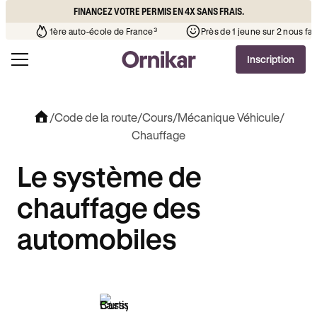
FINANCEZ VOTRE PERMIS EN 4X SANS FRAIS.
’auto-école de votre quartier
¹
1ère auto-école de France³
Inscription
/
Code de la route
/
Cours
/
Mécanique Véhicule
/
Chauffage
Le système de
chauffage des
automobiles