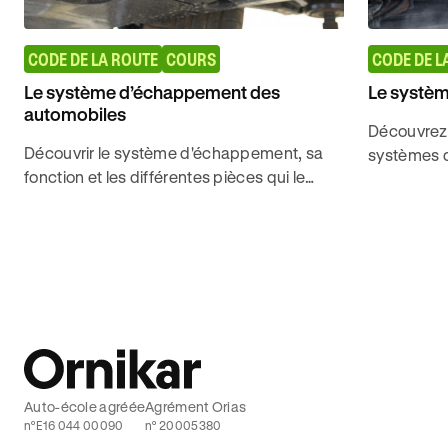
CODE DE LA ROUTE
COURS
CODE DE L
Le système d’échappement des
Le systèm
automobiles
Découvrez t
Découvrir le système d'échappement, sa
systèmes d
fonction et les différentes pièces qui le
type de mo
composent pour obtenir son permis de
code de la 
conduire avec Ornikar.
Auto-école agréée
Agrément Orias
n°E16 044 00090
n° 20005380