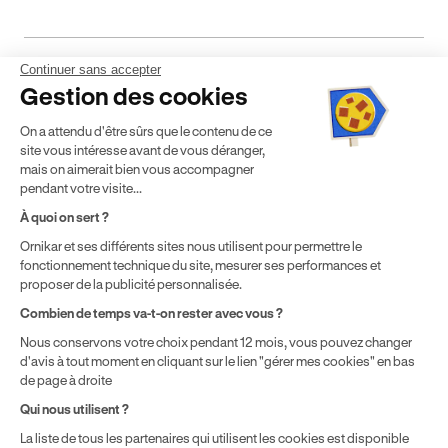
Continuer sans accepter
Mentions légales
CGV
CGU
Politique de confidentialité
Gestion des cookies
Politique de cookies
Gérer mes cookies
On a attendu d'être sûrs que le contenu de ce
* Détail des conditions de nos offres
site vous intéresse avant de vous déranger,
mais on aimerait bien vous accompagner
pendant votre visite...
Politique de prix : nos prix varient en fonction de votre
À quoi on sert ?
localisation géographique et du type de formules que vous
Ornikar et ses différents sites nous utilisent pour permettre le
achetez comme détaillé dans nos
Conditions Générales de
fonctionnement technique du site, mesurer ses performances et
Vente
.
proposer de la publicité personnalisée.
Combien de temps va-t-on rester avec vous ?
Nous conservons votre choix pendant 12 mois, vous pouvez changer
d'avis à tout moment en cliquant sur le lien "gérer mes cookies" en bas
de page à droite
Qui nous utilisent ?
La liste de tous les partenaires qui utilisent les cookies est disponible