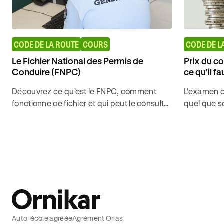
CODE DE LA ROUTE
COURS
CODE DE L
Le Fichier National des Permis de
Prix du co
Conduire (FNPC)
ce qu'il fa
Découvrez ce qu'est le FNPC, comment
L'examen d
fonctionne ce fichier et qui peut le consulter
quel que so
pour décrocher votre permis du premier
de 2,99 €/
coup avec Ornikar.
école. Aide
candidat li
Auto-école agréée
Agrément Orias