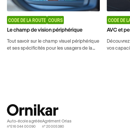
CODE DE LA ROUTE
COURS
CODE DE L
Le champ de vision périphérique
AVC et pe
Tout savoir sur le champ visuel périphérique
Découvrez
et ses spécificités pour les usagers de la
vos capacit
route afin de décrocher son Code de la
démarches 
route sans contrainte avec Ornikar.
votre perm
Auto-école agréée
Agrément Orias
n°E16 044 00090
n° 20005380