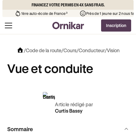
FINANCEZ VOTRE PERMIS EN 4X SANS FRAIS.
 l’auto-école de votre quartier
¹
1ère auto-école de France³
Inscription
/
Code de la route
/
Cours
/
Conducteur
/
Vision
Vue et conduite
Article rédigé par
Curtis Bassy
Sommaire