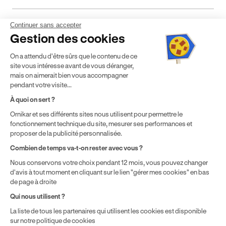
Continuer sans accepter
Mentions légales
CGV
CGU
Politique de confidentialité
Gestion des cookies
Politique de cookies
Gérer mes cookies
On a attendu d'être sûrs que le contenu de ce
* Détail des conditions de nos offres
site vous intéresse avant de vous déranger,
mais on aimerait bien vous accompagner
pendant votre visite...
Politique de prix : nos prix varient en fonction de votre
À quoi on sert ?
localisation géographique et du type de formules que vous
Ornikar et ses différents sites nous utilisent pour permettre le
achetez comme détaillé dans nos
Conditions Générales de
fonctionnement technique du site, mesurer ses performances et
Vente
.
proposer de la publicité personnalisée.
Combien de temps va-t-on rester avec vous ?
Nous conservons votre choix pendant 12 mois, vous pouvez changer
d'avis à tout moment en cliquant sur le lien "gérer mes cookies" en bas
de page à droite
Qui nous utilisent ?
La liste de tous les partenaires qui utilisent les cookies est disponible
sur notre politique de cookies