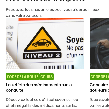
Retrouvez tous nos articles pour vous aider au mieux
dans votre parcours
CODE DE LA ROUTE
COURS
CODE DE L
Les effets des médicaments sur la
Conduire 
conduite
douleurs 
Découvrez tout ce qu'il faut savoir sur les
Tous savoi
effets négatifs des médicaments sur la
par les au