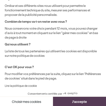
localisation géographique et du type de formules que vous
Ornikar et ses différents sites nous utilisent pour permettre le
achetez comme détaillé dans nos
Conditions Générales de
fonctionnement technique du site, mesurer ses performances et
Vente
.
proposer de la publicité personnalisée.
Combien de temps va-t-on rester avec vous ?
Nous conservons votre choix pendant 12 mois, vous pouvez changer
d'avis à tout moment en cliquant sur le lien "gérer mes cookies" en bas
de page à droite
Qui nous utilisent ?
La liste de tous les partenaires qui utilisent les cookies est disponible
sur notre politique de cookies
C'est OK pour vous ?
Pour modifier vos préférences par la suite, cliquez sur le lien 'Préférences
de cookies' situé dans le pied de page.
Lire la politique de cookie
Consentements certifiés par
Cookies
Choisir mes cookies
J'accepte