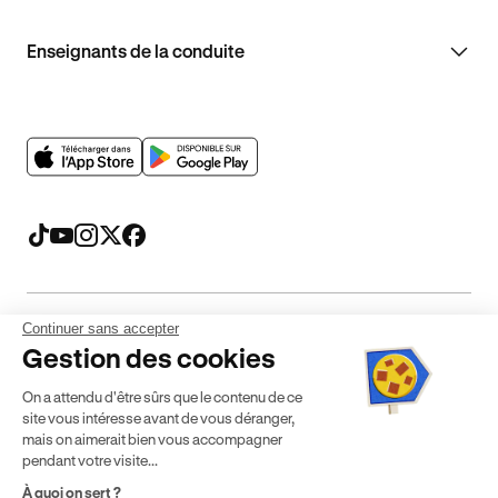
Enseignants de la conduite
Continuer sans accepter
Mentions légales
CGV
CGU
Politique de confidentialité
Gestion des cookies
Politique de cookies
Gérer mes cookies
On a attendu d'être sûrs que le contenu de ce
* Détail des conditions de nos offres
site vous intéresse avant de vous déranger,
mais on aimerait bien vous accompagner
pendant votre visite...
Politique de prix : nos prix varient en fonction de votre
À quoi on sert ?