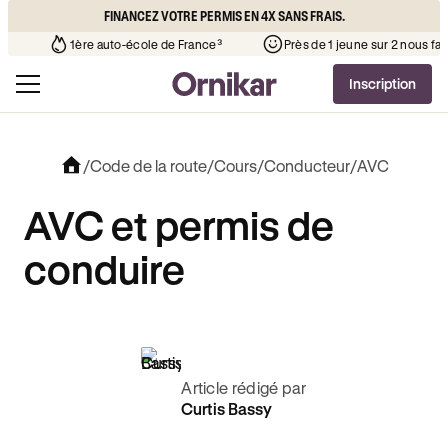
FINANCEZ VOTRE PERMIS EN 4X SANS FRAIS.
 l’auto-école de votre quartier
¹
1ère auto-école de France³
Inscription
/
Code de la route
/
Cours
/
Conducteur
/
AVC
AVC et permis de
conduire
Article rédigé par
Curtis Bassy