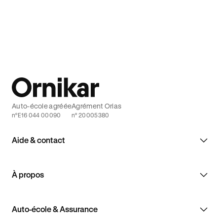
conduite et les risques associés pour
éviter pou
décrocher le code de la route avec Ornikar
la route sa
Auto-école agréée
Agrément Orias
n°E16 044 00090
n° 20005380
Aide & contact
À propos
Auto-école & Assurance