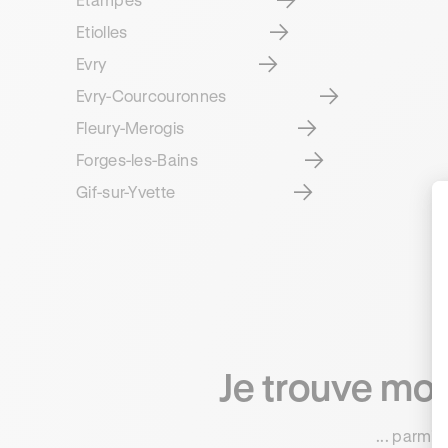
Etiolles
Evry
Evry-Courcouronnes
Fleury-Merogis
Forges-les-Bains
Gif-sur-Yvette
Je trouve mo
... parmi