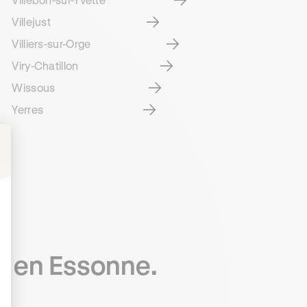
Villejust
Villiers-sur-Orge
Viry-Chatillon
Wissous
Yerres
: Personnalisez vos Options
e en Essonne.