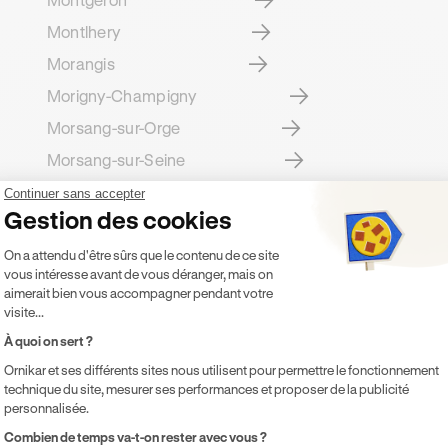
Montlhery
Morangis
Morigny-Champigny
Morsang-sur-Orge
Morsang-sur-Seine
Ollainville
Continuer sans accepter
Gestion des cookies
Plateforme de Gestion du Consentement 
On a attendu d'être sûrs que le contenu de ce site
vous intéresse avant de vous déranger, mais on
aimerait bien vous accompagner pendant votre
visite...
À quoi on sert ?
Ornikar et ses différents sites nous utilisent pour permettre le fonctionnement
n enseignant de la conduit
technique du site, mesurer ses performances et proposer de la publicité
personnalisée.
 de nombreux lieux de rendez-vous Ornikar.
Axeptio consent
Combien de temps va-t-on rester avec vous ?