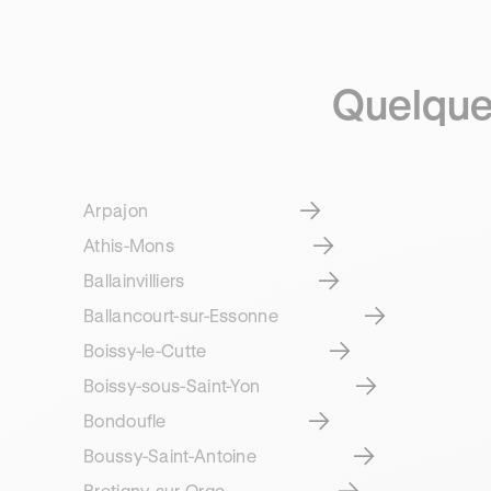
Quelque
Arpajon
Athis-Mons
Ballainvilliers
Ballancourt-sur-Essonne
Boissy-le-Cutte
Boissy-sous-Saint-Yon
Bondoufle
Boussy-Saint-Antoine
Bretigny-sur-Orge