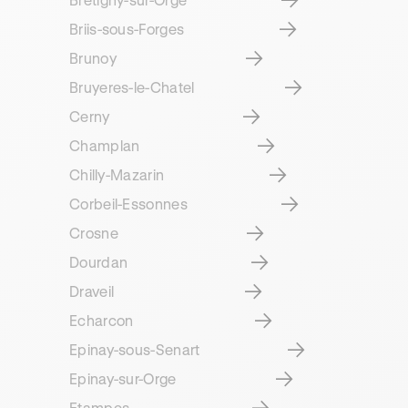
Briis-sous-Forges
Brunoy
Bruyeres-le-Chatel
Cerny
Champlan
Chilly-Mazarin
Corbeil-Essonnes
Crosne
Dourdan
Draveil
Echarcon
Epinay-sous-Senart
Epinay-sur-Orge
Etampes