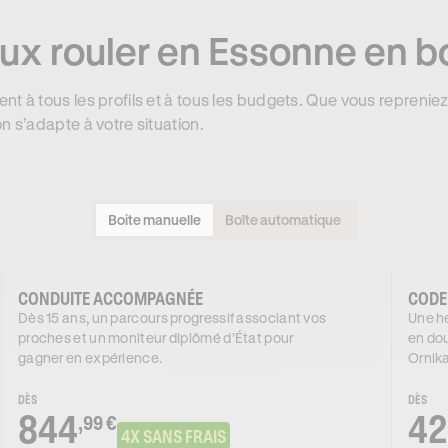
ux rouler en Essonne en bo
nt à tous les profils et à tous les budgets. Que vous reprenie
n s’adapte à votre situation.
Boite manuelle
Boîte automatique
CONDUITE ACCOMPAGNÉE
CODE
Dès 15 ans, un parcours progressif associant vos
Une he
proches et un moniteur diplômé d’État pour
en dou
gagner en expérience.
Ornika
DÈS
DÈS
844
42
,99 €
4X SANS FRAIS