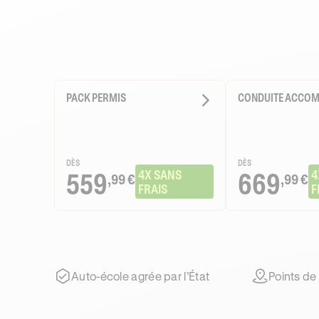
PACK PERMIS
CONDUITE ACCO
DÈS
DÈS
559
4X SANS 
669
4
,99 €
,99 €
FRAIS
F
Auto-école agrée par l’État
Points de