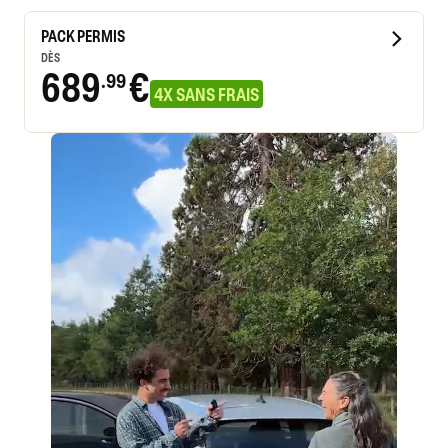
PACK PERMIS
DÈS
689
€
.99
4X SANS FRAIS