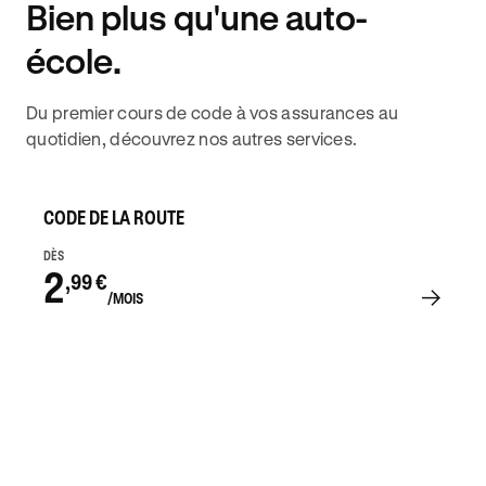
Bien plus qu'une auto-
DISPONIBILITÉ 6J/7
école.
Du premier cours de code à vos assurances au
quotidien, découvrez nos autres services.
CODE DE LA ROUTE
DÈS
2
,99 €
/MOIS