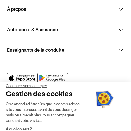
À propos
Auto-école & Assurance
Enseignants de la conduite
Continuer sans accepter
Gestion des cookies
On a attendu d'être sûrs que le contenu de ce
site vous intéresse avant de vous déranger,
mais on aimerait bien vous accompagner
pendant votre visite...
Mentions légales
CGV
CGU
Politique de confidentialité
À quoi on sert ?