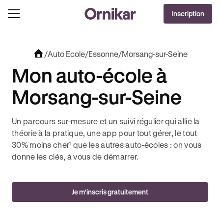
OFFRE EXCLUSIVE
Inscription
J'EN PROFITE !
T + 3 MOIS DEEZER PREMIUM OFFERTS* !
JUSQU’À 170€ OFFERTS AVEC REVOLUT + 
/
Auto Ecole
/
Essonne
/
Morsang-sur-Seine
Mon auto-école à
Morsang-sur-Seine
Un parcours sur-mesure et un suivi régulier qui allie la
théorie à la pratique, une app pour tout gérer, le tout
30% moins cher¹ que les autres auto-écoles : on vous
donne les clés, à vous de démarrer.
Je m'inscris gratuitement