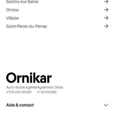
Saintry-sur-Seine
Ormoy
Villabe
Saint-Pierre-du-Perray
Auto-école agréée
Agrément Orias
n°E16 044 00090
n° 20005380
Aide & contact