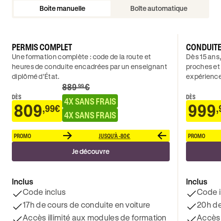
Boite manuelle
Boîte automatique
PERMIS COMPLET
CONDUIT
Une formation complète : code de la route et
Dès 15 ans,
heures de conduite encadrées par un enseignant
proches et
diplômé d’État.
expérience
889
€
.99
DÈS
DÈS
4X SANS FRAIS
809
999
,99€
,
4X SANS FRAIS
PROMO
JUSQU'À -80€
PROMO
Je découvre
Inclus
Inclus
Code inclus
Code i
17h de cours de conduite en voiture
20h de
Accès illimité aux modules de formation
Accès 