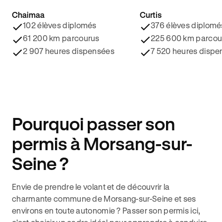
Chaimaa
Curtis
4.8/5 ⭐️
4.9/5 ⭐️
102 élèves diplomés
376 élèves diplomé
61 200 km parcourus
225 600 km parcou
2 907 heures dispensées
7 520 heures dispe
Pourquoi passer son
permis à Morsang-sur-
Seine ?
Envie de prendre le volant et de découvrir la
charmante commune de Morsang-sur-Seine et ses
environs en toute autonomie ? Passer son permis ici,