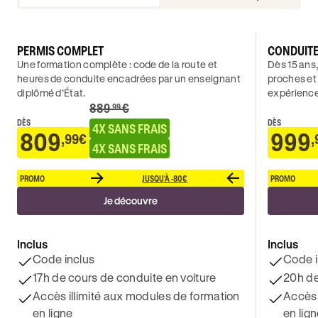
PERMIS COMPLET
CONDUIT
Une formation complète : code de la route et
Dès 15 ans,
heures de conduite encadrées par un enseignant
proches et
diplômé d’État.
expérience
889
€
.99
DÈS
DÈS
4X SANS FRAIS
809
999
,99€
,
4X SANS FRAIS
PROMO
JUSQU'À -80€
PROMO
Je découvre
Inclus
Inclus
Code inclus
Code i
17h de cours de conduite en voiture
20h de
Accès illimité aux modules de formation
Accès 
en ligne
en lig