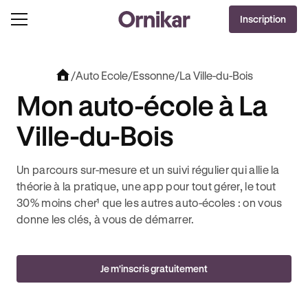
OFFRE EXCLUSIVE
Inscription
J'EN PROFITE !
0€ OFFERTS AVEC REVOLUT + 3 MOIS DEEZER PREMIUM OFFERTS* !
/
Auto Ecole
/
Essonne
/
La Ville-du-Bois
Mon auto-école à La
Ville-du-Bois
Un parcours sur-mesure et un suivi régulier qui allie la
théorie à la pratique, une app pour tout gérer, le tout
30% moins cher¹ que les autres auto-écoles : on vous
donne les clés, à vous de démarrer.
Je m'inscris gratuitement