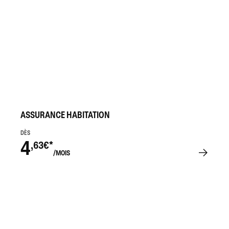
ASSURANCE HABITATION
DÈS
4
,63€*
/MOIS