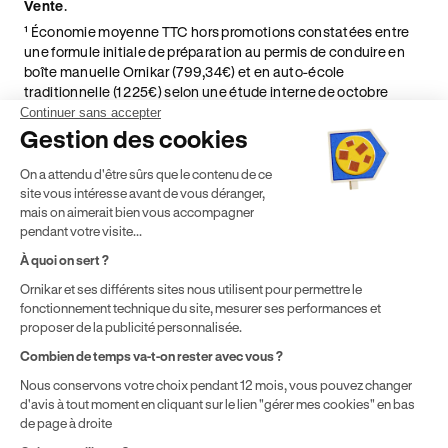
Vente
.
¹ Économie moyenne TTC hors promotions constatées entre
une formule initiale de préparation au permis de conduire en
boîte manuelle Ornikar (799,34€) et en auto-école
traditionnelle (1 225€) selon une étude interne de octobre
2024. Étude menée sur le marché des auto-écoles situées en
Continuer sans accepter
France métropolitaine & en outre-mer.
Gestion des cookies
² Le prix de référence auquel est appliqué cette réduction
On a attendu d'être sûrs que le contenu de ce
dépend de la zone géographique dans laquelle vous souhaitez
site vous intéresse avant de vous déranger,
effectuer vos heures de conduite conformément à l'Article 6
mais on aimerait bien vous accompagner
de nos Conditions Générales de Vente
pendant votre visite...
⁵ Montant du financement CPF variable selon les droits acquis
par chaque bénéficiaire. Exemple donné pour un titulaire
À quoi on sert ?
disposant de 500 € de droits CPF. Le reste à charge dépend du
Ornikar et ses différents sites nous utilisent pour permettre le
solde disponible sur le Compte Personnel de Formation et du
fonctionnement technique du site, mesurer ses performances et
prix de la formation choisie.
proposer de la publicité personnalisée.
Combien de temps va-t-on rester avec vous ?
Nous conservons votre choix pendant 12 mois, vous pouvez changer
d'avis à tout moment en cliquant sur le lien "gérer mes cookies" en bas
de page à droite