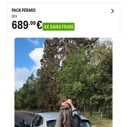
PACK PERMIS
DÈS
689
€
.99
4X SANS FRAIS