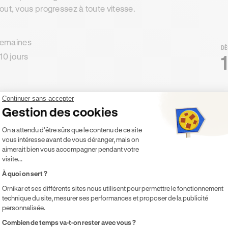
out, vous progressez à toute vitesse.
 semaines
DÈ
10 jours
Continuer sans accepter
Gestion des cookies
Plateforme de Gestion du Consentement 
On a attendu d'être sûrs que le contenu de ce site
vous intéresse avant de vous déranger, mais on
aimerait bien vous accompagner pendant votre
visite...
À quoi on sert ?
Ornikar et ses différents sites nous utilisent pour permettre le fonctionnement
technique du site, mesurer ses performances et proposer de la publicité
personnalisée.
Axeptio consent
Combien de temps va-t-on rester avec vous ?