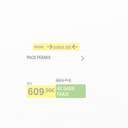
PROMO
JUSQU'À -80€
PACK PERMIS
689
€
.99
DÈS
609
4X SANS 
,99€
FRAIS