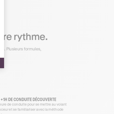
tre rythme.
s. Plusieurs formules,
 +1H DE CONDUITE DÉCOUVERTE
ure de conduite pour se mettre au volant
ceur et se familiariser avec la méthode