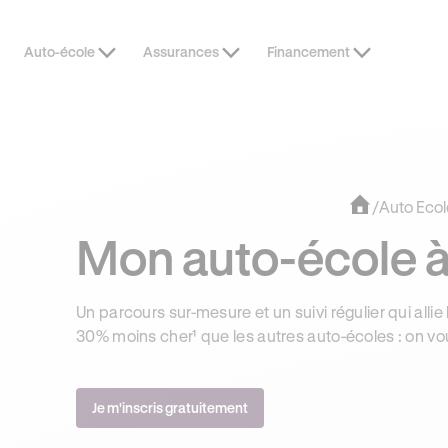
Auto-école
Assurances
Financement
DERNIÈRES HEURES
JUSQU’À -1
/
Auto Ecol
Mon auto-école 
Un parcours sur-mesure et un suivi régulier qui allie 
30% moins cher¹ que les autres auto-écoles : on vo
Je m'inscris gratuitement