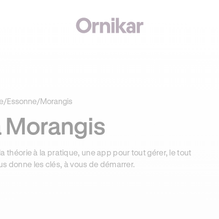
J'
00€ SUR VOTRE PERMIS + 3 MOIS DEEZER PREMIUM OFFERTS* !
e
/
Essonne
/
Morangis
à Morangis
la théorie à la pratique, une app pour tout gérer, le tout
us donne les clés, à vous de démarrer.