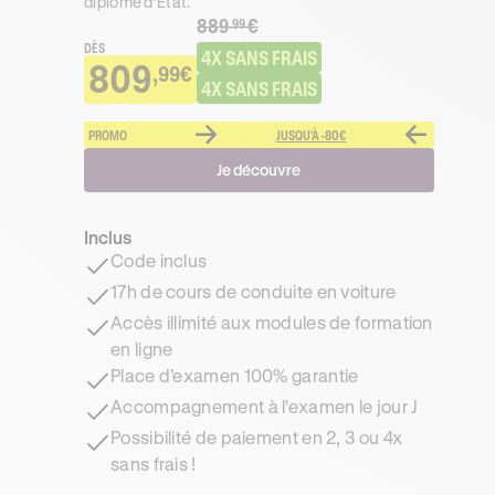
diplômé d’État.
889
€
.99
DÈS
4X SANS FRAIS
809
,99€
4X SANS FRAIS
PROMO
JUSQU'À -80€
Je découvre
Inclus
Code inclus
17h de cours de conduite en voiture
Accès illimité aux modules de formation
en ligne
Place d’examen 100% garantie
Accompagnement à l'examen le jour J
Possibilité de paiement en 2, 3 ou 4x
sans frais !