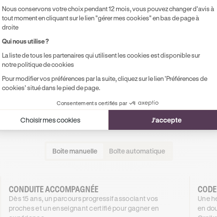
Nous conservons votre choix pendant 12 mois, vous pouvez changer d'avis à
tout moment en cliquant sur le lien "gérer mes cookies" en bas de page à
droite
Qui nous utilise ?
La liste de tous les partenaires qui utilisent les cookies est disponible sur
 conduire à Morangis à vo
notre politique de cookies
Pour modifier vos préférences par la suite, cliquez sur le lien 'Préférences de
cookies' situé dans le pied de page.
rte au permis complet, nos formations s'adaptent à vos besoin
un même objectif : réussir votre permis.
Consentements certifiés par
Choisir mes cookies
J'accepte
Boite manuelle
Boîte automatique
CONDUITE ACCOMPAGNÉE
CODE
Dès 15 ans, un parcours progressif associant vos
Une he
proches et un enseignant certifié pour gagner en
en dou