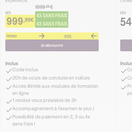
expérience.
Ornika
1099
€
.99
DÈS
DÈS
4X SANS FRAIS
999
54
,99€
4X SANS FRAIS
PROMO
-100€
Je découvre
Inclus
Inclu
Code inclus
Co
20h de cours de conduite en voiture
Co
Accès illimité aux modules de formation
Pr
en ligne
pe
1 rendez-vous préalable de 2h
Accompagnement à l'examen le jour J
Possibilité de paiement en 2, 3 ou 4x
sans frais !