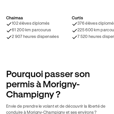
Chaimaa
Curtis
4.8/5 ⭐️
4.9/5 ⭐️
102 élèves diplomés
376 élèves diplomé
61 200 km parcourus
225 600 km parcou
2 907 heures dispensées
7 520 heures dispe
Pourquoi passer son
permis à Morigny-
Champigny ?
Envie de prendre le volant et de découvrir la liberté de
conduire à Morigny-Champigny et ses environs ?