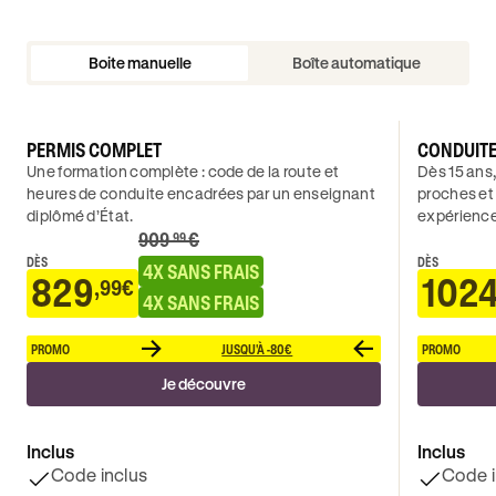
Boite manuelle
Boîte automatique
PERMIS COMPLET
CONDUIT
Une formation complète : code de la route et
Dès 15 ans,
heures de conduite encadrées par un enseignant
proches et
diplômé d’État.
expérience
909
€
.99
DÈS
DÈS
4X SANS FRAIS
829
102
,99€
4X SANS FRAIS
PROMO
JUSQU'À -80€
PROMO
Je découvre
Inclus
Inclus
Code inclus
Code i