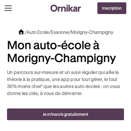
OFFRE EXCLUSIVE
Inscription
J'EN PROFITE !
0€ OFFERTS AVEC REVOLUT + 3 MOIS DEEZER PREMIUM OFFERTS* !
/
Auto Ecole
/
Essonne
/
Morigny-Champigny
Mon auto-école à
Morigny-Champigny
Un parcours sur-mesure et un suivi régulier qui allie la
théorie à la pratique, une app pour tout gérer, le tout
30% moins cher¹ que les autres auto-écoles : on vous
donne les clés, à vous de démarrer.
Je m'inscris gratuitement