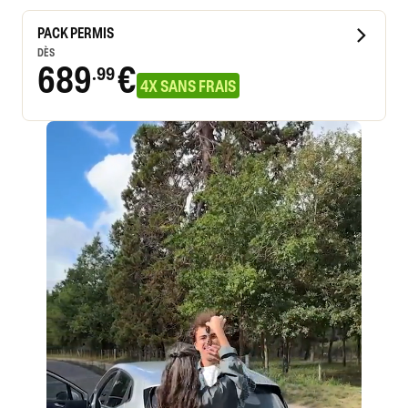
PACK PERMIS
DÈS
689
€
.99
4X SANS FRAIS