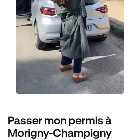
6 ENSEIGNANTS
1397 ÉLÈVES ACCOMPAGNÉS
396€ MOINS CHER
Passer mon permis à
Morigny-Champigny