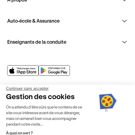
Auto-école & Assurance
Enseignants de la conduite
Continuer sans accepter
Gestion des cookies
On a attendu d'être sûrs que le contenu de ce
site vous intéresse avant de vous déranger,
mais on aimerait bien vous accompagner
Mentions légales
CGV
CGU
Politique de confidentialité
pendant votre visite...
Politique de cookies
Gérer mes cookies
À quoi on sert ?