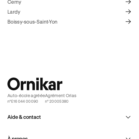
Cerny
Lardy
Boissy-sous-Saint-Yon
Auto-école agréée
Agrément Orias
n°E16 044 00090
n° 20005380
Aide & contact
À propos