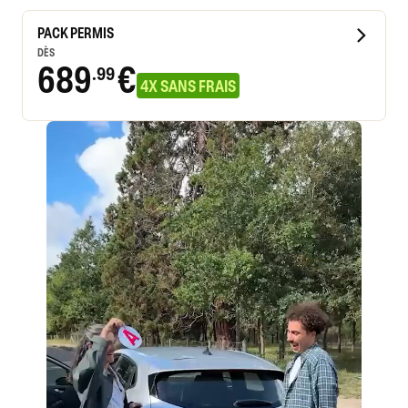
PACK PERMIS
DÈS
689
€
.99
4X SANS FRAIS