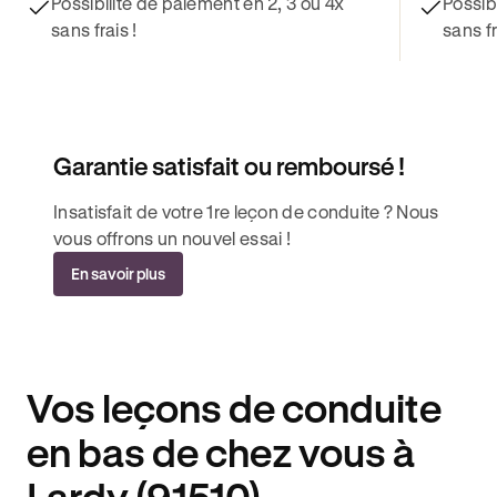
Possibilité de paiement en 2, 3 ou 4x
Possib
sans frais !
sans fr
Garantie satisfait ou remboursé !
Insatisfait de votre 1re leçon de conduite ? Nous
vous offrons un nouvel essai !
En savoir plus
Vos leçons de conduite
en bas de chez vous à
Lardy (91510).