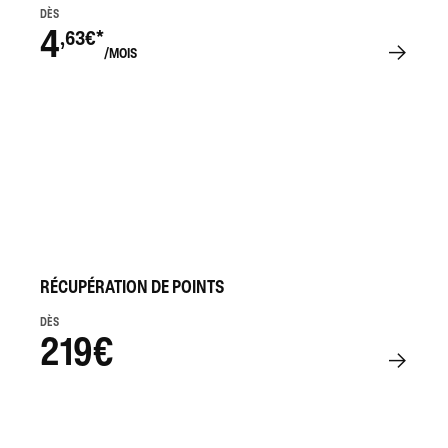
DÈS
4
,63€*
/MOIS
RÉCUPÉRATION DE POINTS
DÈS
219€