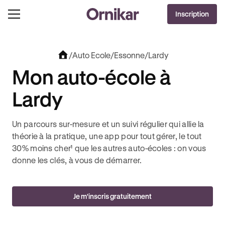
OFFRE EXCLUSIVE
Inscription
J'EN PROFITE !
VOLUT + 3 MOIS DEEZER PREMIUM OFFERTS* !
JUSQU’À 170€ OFFERTS AVEC REVOLUT
/
Auto Ecole
/
Essonne
/
Lardy
Mon auto-école à
Lardy
Un parcours sur-mesure et un suivi régulier qui allie la
théorie à la pratique, une app pour tout gérer, le tout
30% moins cher¹ que les autres auto-écoles : on vous
donne les clés, à vous de démarrer.
Je m'inscris gratuitement