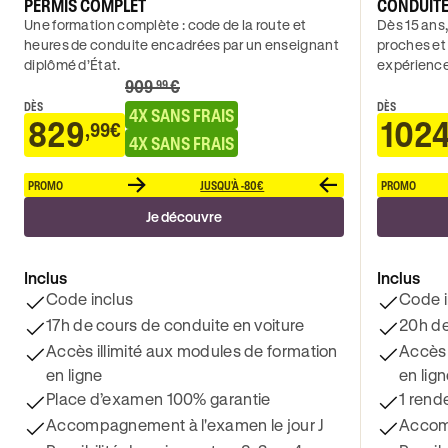
PERMIS COMPLET
CONDUIT
Une formation complète : code de la route et
Dès 15 ans,
heures de conduite encadrées par un enseignant
proches et
diplômé d’État.
expérience
909
€
.99
DÈS
DÈS
4X SANS FRAIS
829
102
,99€
4X SANS FRAIS
PROMO
JUSQU'À -80€
PROMO
Je découvre
Inclus
Inclus
Code inclus
Code i
17h de cours de conduite en voiture
20h de
Accès illimité aux modules de formation
Accès 
en ligne
en lig
Place d’examen 100% garantie
1 rend
Accompagnement à l'examen le jour J
Accomp