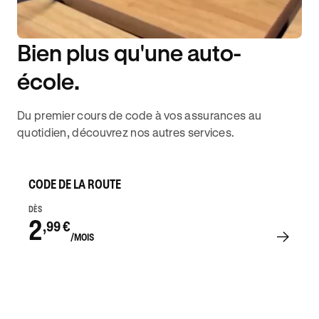
Bien plus qu'une auto-
DISPONIBILITÉ 6J/7
école.
Du premier cours de code à vos assurances au
quotidien, découvrez nos autres services.
CODE DE LA ROUTE
DÈS
2
,99 €
/MOIS