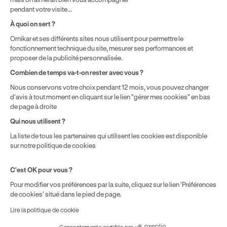
solde disponible sur le Compte Personnel de Formation et du
pendant votre visite...
prix de la formation choisie.
À quoi on sert ?
Ornikar et ses différents sites nous utilisent pour permettre le
fonctionnement technique du site, mesurer ses performances et
proposer de la publicité personnalisée.
Combien de temps va-t-on rester avec vous ?
Nous conservons votre choix pendant 12 mois, vous pouvez changer
d'avis à tout moment en cliquant sur le lien "gérer mes cookies" en bas
de page à droite
Qui nous utilisent ?
La liste de tous les partenaires qui utilisent les cookies est disponible
sur notre politique de cookies
C'est OK pour vous ?
Pour modifier vos préférences par la suite, cliquez sur le lien 'Préférences
de cookies' situé dans le pied de page.
Lire la politique de cookie
Consentements certifiés par