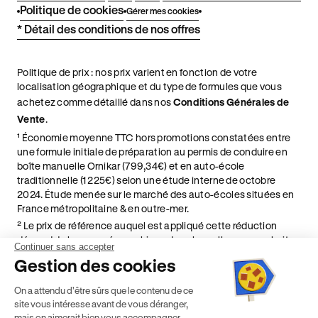
Politique de cookies
Gérer mes cookies
* Détail des conditions de nos offres
Politique de prix : nos prix varient en fonction de votre
localisation géographique et du type de formules que vous
achetez comme détaillé dans nos
Conditions Générales de
Vente
.
¹ Économie moyenne TTC hors promotions constatées entre
une formule initiale de préparation au permis de conduire en
boîte manuelle Ornikar (799,34€) et en auto-école
traditionnelle (1 225€) selon une étude interne de octobre
2024. Étude menée sur le marché des auto-écoles situées en
France métropolitaine & en outre-mer.
² Le prix de référence auquel est appliqué cette réduction
dépend de la zone géographique dans laquelle vous souhaitez
Continuer sans accepter
effectuer vos heures de conduite conformément à l'Article 6
Gestion des cookies
de nos Conditions Générales de Vente
⁵ Montant du financement CPF variable selon les droits acquis
On a attendu d'être sûrs que le contenu de ce
par chaque bénéficiaire. Exemple donné pour un titulaire
site vous intéresse avant de vous déranger,
disposant de 500 € de droits CPF. Le reste à charge dépend du
mais on aimerait bien vous accompagner