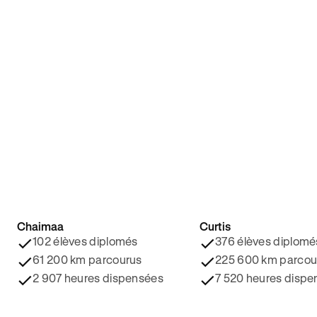
Chaimaa
Curtis
4.8/5 ⭐️
4.9/5 ⭐️
102 élèves diplomés
376 élèves diplomé
61 200 km parcourus
225 600 km parcou
2 907 heures dispensées
7 520 heures dispe