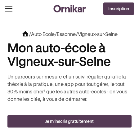
OFFRE EXCLUSIVE
Inscription
J'EN PROFITE !
0€ OFFERTS AVEC REVOLUT + 3 MOIS DEEZER PREMIUM OFFERTS* !
/
Auto Ecole
/
Essonne
/
Vigneux-sur-Seine
Mon auto-école à
Vigneux-sur-Seine
Un parcours sur-mesure et un suivi régulier qui allie la
théorie à la pratique, une app pour tout gérer, le tout
30% moins cher¹ que les autres auto-écoles : on vous
donne les clés, à vous de démarrer.
Je m'inscris gratuitement