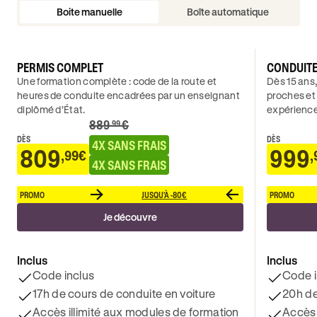
Boite manuelle
Boîte automatique
PERMIS COMPLET
CONDUIT
Une formation complète : code de la route et
Dès 15 ans,
heures de conduite encadrées par un enseignant
proches et
diplômé d’État.
expérience
889
€
.99
DÈS
DÈS
4X SANS FRAIS
809
999
,99€
,
4X SANS FRAIS
PROMO
JUSQU'À -80€
PROMO
Je découvre
Inclus
Inclus
Code inclus
Code i
17h de cours de conduite en voiture
20h de
Accès illimité aux modules de formation
Accès 