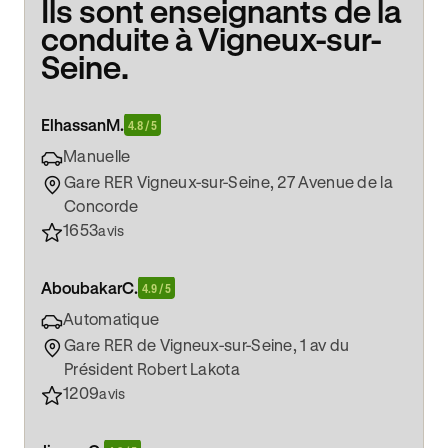
Ils sont enseignants de la
conduite à Vigneux-sur-
Seine.
Elhassan
M.
4.8 / 5
Manuelle
Gare RER Vigneux-sur-Seine, 27 Avenue de la
Concorde
1653
avis
Aboubakar
C.
4.9 / 5
Automatique
Gare RER de Vigneux-sur-Seine, 1 av du
Président Robert Lakota
1209
avis