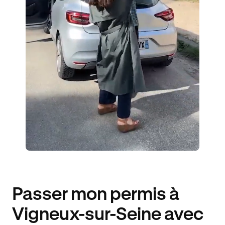
3 ENSEIGNANTS
700 ÉLÈVES ACCOMPAGNÉS
382€ MOINS CHER
Passer mon permis à
Vigneux-sur-Seine avec