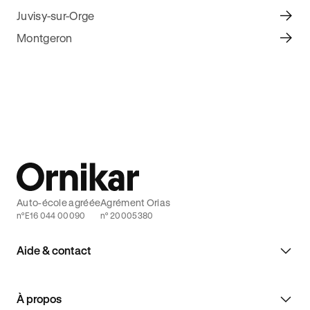
Juvisy-sur-Orge
Montgeron
Auto-école agréée
Agrément Orias
n°E16 044 00090
n° 20005380
Aide & contact
À propos