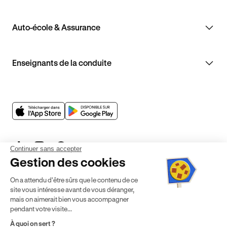
Auto-école & Assurance
Enseignants de la conduite
Continuer sans accepter
Gestion des cookies
On a attendu d'être sûrs que le contenu de ce
site vous intéresse avant de vous déranger,
Mentions légales
CGV
CGU
Politique de confidentialité
mais on aimerait bien vous accompagner
pendant votre visite...
Politique de cookies
Gérer mes cookies
À quoi on sert ?
* Détail des conditions de nos offres