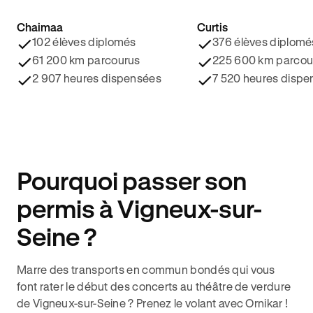
Chaimaa
Curtis
4.8/5 ⭐️
4.9/5 ⭐️
102 élèves diplomés
376 élèves diplomé
61 200 km parcourus
225 600 km parcou
2 907 heures dispensées
7 520 heures dispe
Pourquoi passer son
permis à Vigneux-sur-
Seine ?
Marre des transports en commun bondés qui vous
font rater le début des concerts au théâtre de verdure
de Vigneux-sur-Seine ? Prenez le volant avec Ornikar !