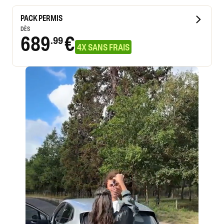
PACK PERMIS
DÈS
689
€
.99
4X SANS FRAIS