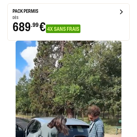
PACK PERMIS
DÈS
689
€
.99
4X SANS FRAIS