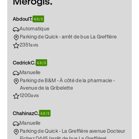
Merogis.
Abdoul
T.
4.9 / 5
Automatique
Parking de Quick - arrêt de bus La Greffière
2351
avis
Cedrick
C.
4.9 / 5
Manuelle
Parking de B&M - À côté de la pharmacie -
Avenue de la Gribelette
1200
avis
Chahinaz
C.
4.9 / 5
Manuelle
Parking de Quick - La Greffière avenue Docteur
Fichez D445 (arrêt de bus La Greffière)