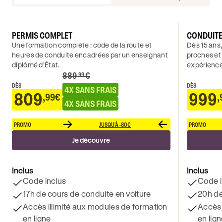
PERMIS COMPLET
CONDUIT
Une formation complète : code de la route et
Dès 15 ans,
heures de conduite encadrées par un enseignant
proches et
diplômé d’État.
expérience
889
€
.99
DÈS
DÈS
4X SANS FRAIS
809
999
,99€
,
4X SANS FRAIS
PROMO
JUSQU'À -80€
PROMO
Je découvre
Inclus
Inclus
Code inclus
Code i
17h de cours de conduite en voiture
20h de
Accès illimité aux modules de formation
Accès 
en ligne
en lig