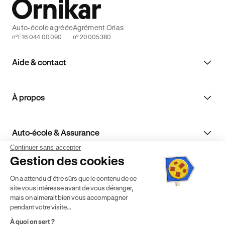
Auto-école agréée
Agrément Orias
n°E16 044 00090
n° 20005380
Aide & contact
À propos
Auto-école & Assurance
Continuer sans accepter
Gestion des cookies
Enseignants de la conduite
On a attendu d'être sûrs que le contenu de ce
site vous intéresse avant de vous déranger,
mais on aimerait bien vous accompagner
pendant votre visite...
À quoi on sert ?