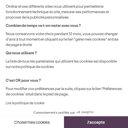
Ornikar et ses différents sites nous utilisent pour permettre le
fonctionnement technique du site, mesurer ses performances et
proposer de la publicité personnalisée.
Combien de temps va-t-on rester avec vous ?
Nous conservons votre choix pendant 12 mois, vous pouvez changer
d'avis à tout moment en cliquant sur le lien "gérer mes cookies" en bas
Mentions légales
CGV
CGU
Politique de confidentialité
de page à droite
Politique de cookies
Qui nous utilisent ?
Gérer mes cookies
* Détail des conditions de nos offres
La liste de tous les partenaires qui utilisent les cookies est disponible
sur notre politique de cookies
Politique de prix : nos prix varient en fonction de votre
C'est OK pour vous ?
localisation géographique et du type de formules que vous
Pour modifier vos préférences par la suite, cliquez sur le lien 'Préférences
achetez comme détaillé dans nos
Conditions Générales de
de cookies' situé dans le pied de page.
Vente
.
Lire la politique de cookie
¹ Économie moyenne TTC hors promotions constatées entre
une formule initiale de préparation au permis de conduire en
Consentements certifiés par
boîte manuelle Ornikar (799,34€) et en auto-école
Cookies
traditionnelle (1 225€) selon une étude interne de octobre
Choisir mes cookies
J'accepte
2024. Étude menée sur le marché des auto-écoles situées en