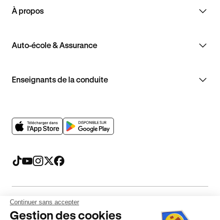
À propos
Auto-école & Assurance
Enseignants de la conduite
Continuer sans accepter
Mentions légales
CGV
CGU
Politique de confidentialité
Gestion des cookies