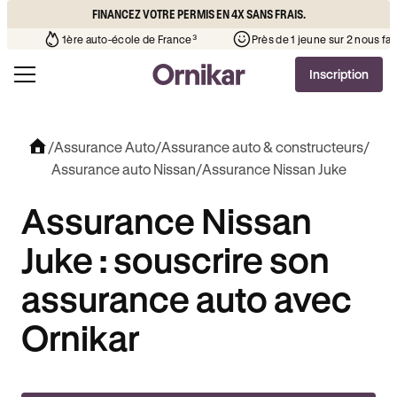
FINANCEZ VOTRE PERMIS EN 4X SANS FRAIS.
to-école de votre quartier
¹
1ère auto-école de France³
Prè
Inscription
/
Assurance Auto
/
Assurance auto & constructeurs
/
Assurance auto Nissan
/
Assurance Nissan Juke
Assurance Nissan
Juke : souscrire son
assurance auto avec
Ornikar