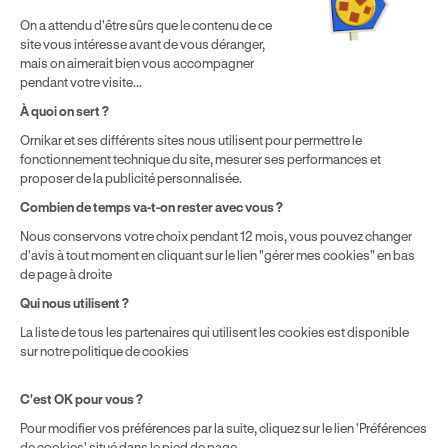
Politique de cookies
Gérer mes cookies
On a attendu d'être sûrs que le contenu de ce
* Détail des conditions de nos offres
site vous intéresse avant de vous déranger,
mais on aimerait bien vous accompagner
pendant votre visite...
Politique de prix : nos prix varient en fonction de votre
À quoi on sert ?
localisation géographique et du type de formules que vous
Ornikar et ses différents sites nous utilisent pour permettre le
achetez comme détaillé dans nos
Conditions Générales de
fonctionnement technique du site, mesurer ses performances et
Vente
.
proposer de la publicité personnalisée.
Combien de temps va-t-on rester avec vous ?
Nous conservons votre choix pendant 12 mois, vous pouvez changer
d'avis à tout moment en cliquant sur le lien "gérer mes cookies" en bas
de page à droite
Qui nous utilisent ?
La liste de tous les partenaires qui utilisent les cookies est disponible
sur notre politique de cookies
C'est OK pour vous ?
Pour modifier vos préférences par la suite, cliquez sur le lien 'Préférences
de cookies' situé dans le pied de page.