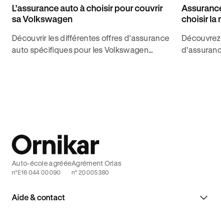
L’assurance auto à choisir pour couvrir
Assurance
sa Volkswagen
choisir la 
Découvrir les différentes offres d'assurance
Découvrez 
auto spécifiques pour les Volkswagen
d'assuranc
proposées par Ornikar Assurance pour
assurance 
trouver la meilleure couverture.
model 3, mo
Auto-école agréée
Agrément Orias
n°E16 044 00090
n° 20005380
Aide & contact