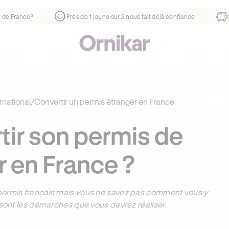
ier
¹
1ère auto-école de France³
Près de 1 jeune sur 2 nous 
rnational
/
Convertir un permis étranger en France
ir son permis de
r en France ?
 permis français mais vous ne savez pas comment vous y
 sont les démarches que vous devrez réaliser.