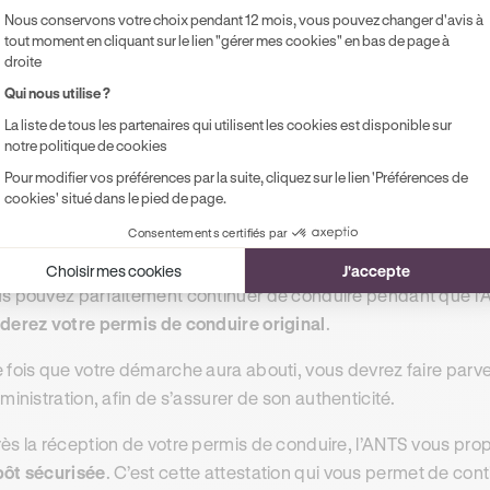
endant la démarche de conversion d
Nous conservons votre choix pendant 12 mois, vous pouvez changer d'avis à
onduire étranger en France
tout moment en cliquant sur le lien "gérer mes cookies" en bas de page à
droite
Qui nous utilise ?
s ne serez pas coincé durant la période de l’instruction de vo
mis de conduire. Vous pourrez suivre l’avancée de la
fabricat
La liste de tous les partenaires qui utilisent les cookies est disponible sur
notre politique de cookies
s pourrez également continuer à conduire le temps de recevoi
Pour modifier vos préférences par la suite, cliquez sur le lien 'Préférences de
cookies' situé dans le pied de page.
uvez-vous conduire en attendant l’arrivée
Consentements certifiés par
ançais ?
Choisir mes cookies
J'accepte
s pouvez parfaitement continuer de conduire pendant que l
derez votre permis de conduire original
.
 fois que votre démarche aura abouti, vous devrez faire parven
dministration, afin de s’assurer de son authenticité.
ès la réception de votre permis de conduire, l’ANTS vous pr
ôt sécurisée
. C’est cette attestation qui vous permet de con