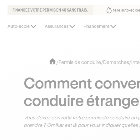
FINANCEZ VOTRE PERMIS EN 4X SANS FRAIS.
 fait déjà confiance
30% moins chère que l’auto-école de votre quart
Auto-école
Assurances
Financement
/
Permis de conduire
/
Demarches
/
Inte
Comment convert
conduire étrange
Vous devez convertir votre permis de conduire en
prendre ? Ornikar est là pour vous indiquer quelles