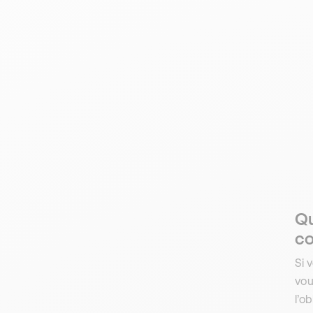
Qu
co
Si 
vou
l’ob