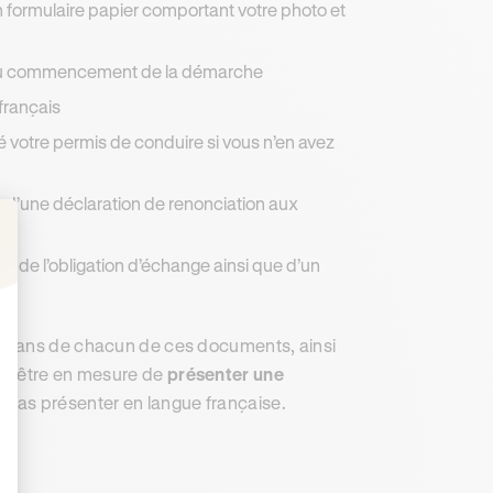
 formulaire papier comportant votre photo et
s au commencement de la démarche
 français
ré votre permis de conduire si vous n’en avez
u d’une déclaration de renonciation aux
t de l’obligation d’échange ainsi que d’un
: Personnalisez vos Options
é
 scans de chacun de ces documents, ainsi
nt être en mesure de
présenter une
as présenter en langue française.