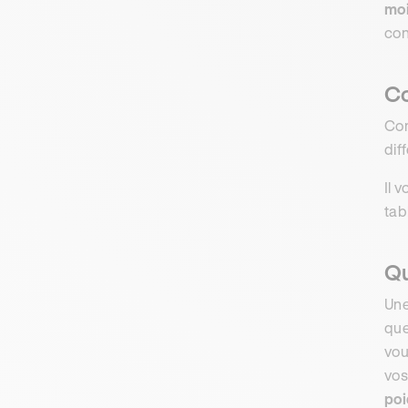
mo
con
Co
Com
dif
Il 
tab
Qu
Une
que
vou
vos
poi