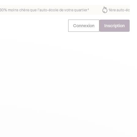
fait déjà confiance
30% moins chère que l’auto-école de votre quartie
Connexion
Inscription