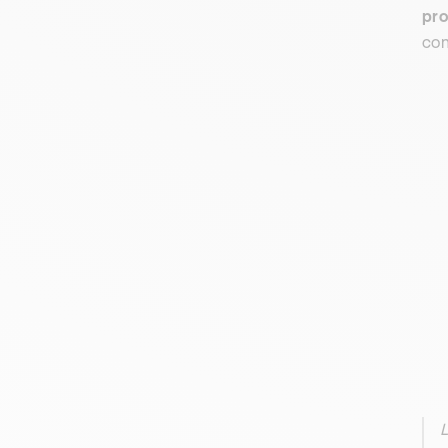
pro
con
L