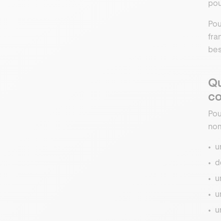
pou
Pou
fra
bes
Qu
co
Pou
no
u
d
u
u
u