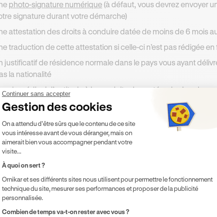
ne
photo-signature numérique
(à défaut, vous devrez envoyer un
otre signature durant votre démarche)
ne attestation des droits à conduire datée de moins de 6 moi
ne traduction de cette attestation si celle-ci n’est pas rédigée en
n justificatif de résidence normale dans le pays vous ayant déliv
as la nationalité
n avis médical d’aptitude à la conduite des catégories lourdes o
Continuer sans accepter
atégories lourdes si vous possédez le permis poids lourds
Gestion des cookies
ne décision de suspension ou d’annulation, d’un courrier informan
Plateforme de Gestion du Consentement 
On a attendu d'être sûrs que le contenu de ce site
vis médical si votre permis de conduire a été suspendu ou annul
vous intéresse avant de vous déranger, mais on
aimerait bien vous accompagner pendant votre
visite...
s devez être en mesure de fournir des photographies ou des
 les originaux s’ils vous sont demandés. Vous devez égaleme
À quoi on sert ?
duction officielle
pour chaque document que vous ne pouvez p
Ornikar et ses différents sites nous utilisent pour permettre le fonctionnement
technique du site, mesurer ses performances et proposer de la publicité
personnalisée.
Axeptio consent
Combien de temps va-t-on rester avec vous ?