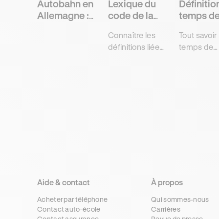
Autobahn en
Lexique du
Définition
Allemagne :
code de la
temps d
que doit
route
réaction
Connaître les
Tout savoir 
savoir un
définitions liées
temps de
conducteur
aux règles de
réaction d
français ?
circulation,
conducteur
signalisation et
son impact
aux usagers
la distance
pour obtenir
d'arrêt pou
facilement et
obtenir
sans
rapidemen
contraintes le
examen d
code de la route
code de la 
avec Ornikar.
avec Ornika
Aide & contact
À propos
Acheter par téléphone
Qui sommes-nous
Contact auto-école
Carrières
Contact assurance
Revue de presse