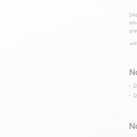
Dép
ame
grav
➔
R
No
D
D
No