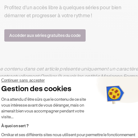
Profitez d’un accès libre à quelques séries pour bien
démarrer et progresser à votre rythme !
Accéder aux séries gratuites du code
e contenu dans cet article présente uniquement un caractère 
ontractuellement Ornikar (à savoir les entités Marianne Form
Continuer sans accepter
ernière décline toute responsabilité sur les décisions et con
Gestion des cookies
Plateforme de Gestion du Consentement 
On a attendu d'être sûrs que le contenu de ce site
vous intéresse avant de vous déranger, mais on
ésumer cet article avec :
aimerait bien vous accompagner pendant votre
visite...
ChatGPT
Gemini
Claude
Perplexity
À quoi on sert ?
Ornikar et ses différents sites nous utilisent pour permettre le fonctionnement