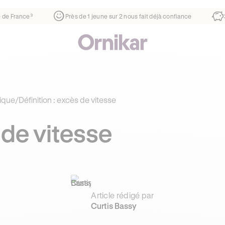
moins chère que l’auto-école de votre quartier
¹
1ère auto-école de 
ique
/
Définition : excès de vitesse
 de vitesse
Article rédigé par
Curtis Bassy