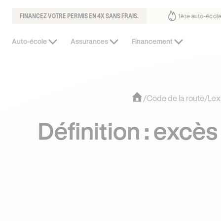
FINANCEZ VOTRE PERMIS EN 4X SANS FRAIS.
 France³
Près de 1 jeune sur 2 nous fait déjà confiance
30% 
Auto-école
Assurances
Financement
/
Code de la route
/
Lex
Définition : excès