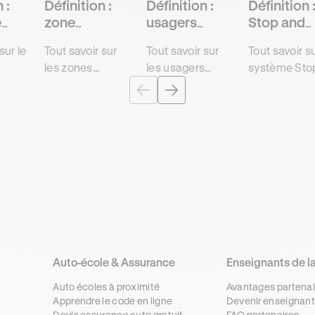
 :
Définition :
Définition :
Définition 
e
zone
usagers
Stop and
d’incertitude
vulnérables
Start
sur le
Tout savoir sur
Tout savoir sur
Tout savoir su
les zones
les usagers
système Sto
es
d'incertitude et
vulnérables et
and Start et 
s et
leur fonctions
les risques
fonctionnem
 sur
dans le cadre
associés pour
afin de
de la conduite
décrocher son
décrocher
r
pour décrocher
examen
l'examen du
rapidement et
théorique
code de la r
t son
sans contrainte
rapidement,
rapidement 
u
l'examen du
moins cher et
sans
route
code avec
sans
contraintes
r.
Ornikar.
contraintes
avec Ornikar.
avec Ornikar.
Auto-école & Assurance
Enseignants de l
Auto écoles à proximité
Avantages partenai
Apprendre le code en ligne
Devenir enseignant
Devis assurance auto gratuit
FAQ partenaires