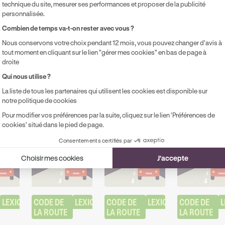
technique du site, mesurer ses performances et proposer de la publicité
personnalisée.
Axeptio consent
Combien de temps va-t-on rester avec vous ?
Nous conservons votre choix pendant 12 mois, vous pouvez changer d'avis à
ts
tout moment en cliquant sur le lien "gérer mes cookies" en bas de page à
droite
ux dans votre parcours
Qui nous utilise ?
La liste de tous les partenaires qui utilisent les cookies est disponible sur
notre politique de cookies
Pour modifier vos préférences par la suite, cliquez sur le lien 'Préférences de
cookies' situé dans le pied de page.
Consentements certifiés par
Choisir mes cookies
J'accepte
LEXIQUE
CODE DE 
LEXIQUE
CODE DE 
LEXIQUE
CODE DE 
L
LA ROUTE
LA ROUTE
LA ROUTE