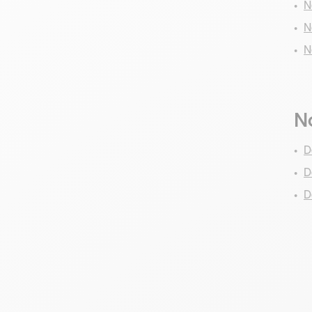
N
N
N
No
D
D
D