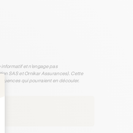
informatif et n’engage pas
ation SAS et Ornikar Assurances). Cette
séquences qui pourraient en découler.
: Personnalisez vos Options