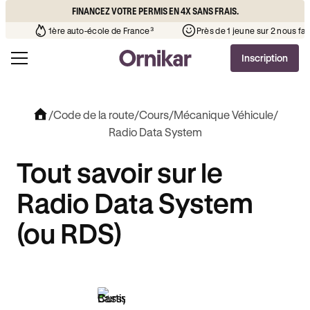
FINANCEZ VOTRE PERMIS EN 4X SANS FRAIS.
e l’auto-école de votre quartier
¹
1ère auto-école de France³
Inscription
/
Code de la route
/
Cours
/
Mécanique Véhicule
/
Radio Data System
Tout savoir sur le
Radio Data System
(ou RDS)