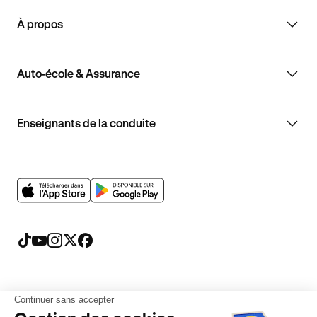
À propos
Auto-école & Assurance
Enseignants de la conduite
Continuer sans accepter
Mentions légales
CGV
CGU
Politique de confidentialité