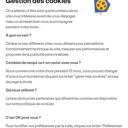
Gestion des cookies
Politique de cookies
Gérer mes cookies
On a attendu d'être sûrs que le contenu de ce
* Détail des conditions de nos offres
site vous intéresse avant de vous déranger,
mais on aimerait bien vous accompagner
pendant votre visite...
Politique de prix : nos prix varient en fonction de votre
À quoi on sert ?
localisation géographique et du type de formules que vous
Ornikar et ses différents sites nous utilisent pour permettre le
achetez comme détaillé dans nos
Conditions Générales de
fonctionnement technique du site, mesurer ses performances et
Vente
.
proposer de la publicité personnalisée.
Combien de temps va-t-on rester avec vous ?
Nous conservons votre choix pendant 12 mois, vous pouvez changer
d'avis à tout moment en cliquant sur le lien "gérer mes cookies" en bas
de page à droite
Qui nous utilisent ?
La liste de tous les partenaires qui utilisent les cookies est disponible
sur notre politique de cookies
C'est OK pour vous ?
Pour modifier vos préférences par la suite, cliquez sur le lien 'Préférences