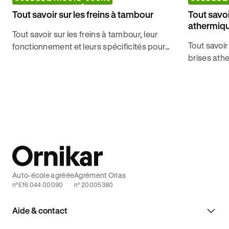
Tout savoir sur les freins à tambour
Tout savoi
athermiq
Tout savoir sur les freins à tambour, leur
Tout savoir
fonctionnement et leurs spécificités pour
brises ath
décrocher l'examen du code de la route
leurs inco
sans contrainte avec Ornikar.
code de la 
Auto-école agréée
Agrément Orias
n°E16 044 00090
n° 20005380
Aide & contact