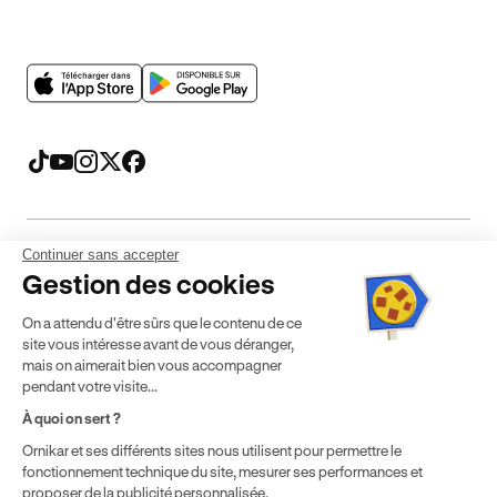
Continuer sans accepter
Mentions légales
CGV
CGU
Politique de confidentialité
Gestion des cookies
Politique de cookies
Gérer mes cookies
On a attendu d'être sûrs que le contenu de ce
* Détail des conditions de nos offres
site vous intéresse avant de vous déranger,
mais on aimerait bien vous accompagner
pendant votre visite...
Politique de prix : nos prix varient en fonction de votre
À quoi on sert ?
localisation géographique et du type de formules que vous
Ornikar et ses différents sites nous utilisent pour permettre le
achetez comme détaillé dans nos
Conditions Générales de
fonctionnement technique du site, mesurer ses performances et
Vente
.
proposer de la publicité personnalisée.