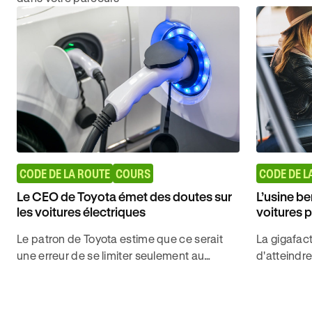
CODE DE LA ROUTE
COURS
CODE DE L
Le CEO de Toyota émet des doutes sur
L’usine be
les voitures électriques
voitures 
Le patron de Toyota estime que ce serait
La gigafact
une erreur de se limiter seulement au
d'atteindr
développement des voitures électriques
de 3000 véh
alors que d'autres alternatives existent.
espérait ar