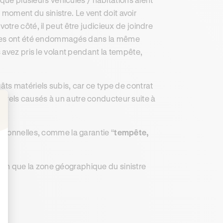
 moment du sinistre. Le vent doit avoir
otre côté, il peut être judicieux de joindre
cules ont été endommagés dans la même
 avez pris le volant pendant la tempête,
ts matériels subis, car ce type de contrat
rels causés à un autre conducteur suite à
: Personnalisez vos Options
tionnelles, comme la garantie “
tempête,
ition que la zone géographique du sinistre