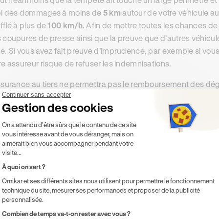
i des dommages à moins de
5 km
autour de votre véhicule au
fflé à plus de
100 km/h
. Afin de mettre toutes les chances de v
 coupures de presse ainsi que la preuve que d’autres véhi
e. Si vous avez fait preuve d’imprudence, par exemple si vous
re assureur risque de refuser les indemnisations.
ssurance au tiers ne permettra pas le remboursement des dégâ
Continuer sans accepter
met juste le remboursement des dommages matériels et corpo
Gestion des cookies
accident responsable.
Plateforme de Gestion du Consentement 
On a attendu d'être sûrs que le contenu de ce site
type d’assurance auto peut être étendu avec des garanties op
vous intéresse avant de vous déranger, mais on
nements climatiques, forces de la nature
”.
aimerait bien vous accompagner pendant votre
visite...
l’assuré y a souscrit, il peut espérer une indemnisation à cond
À quoi on sert ?
t déclarée en condition de catastrophe naturelle.
Ornikar et ses différents sites nous utilisent pour permettre le fonctionnement
technique du site, mesurer ses performances et proposer de la publicité
personnalisée.
Axeptio consent
Combien de temps va-t-on rester avec vous ?