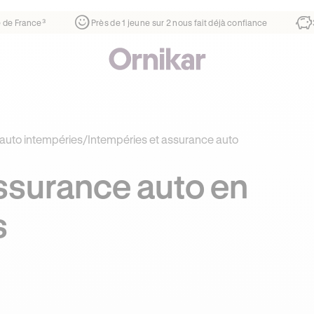
ier
¹
1ère auto-école de France³
Près de 1 jeune sur 2 nous 
auto intempéries
/
Intempéries et assurance auto
assurance auto en
s