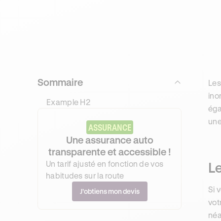
Sommaire
Les
ino
Example H2
éga
une
ASSURANCE
Une assurance auto
transparente et accessible !
Un tarif ajusté en fonction de vos
Le
habitudes sur la route
Si 
J’obtiens mon devis
vot
néa