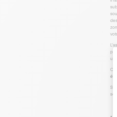
sub
sou
des
zon
vot
L’a
per
un 
Ce 
évè
Si 
soi