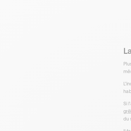
L
Plu
mêm
L’i
hab
Si 
grê
du 
Il 