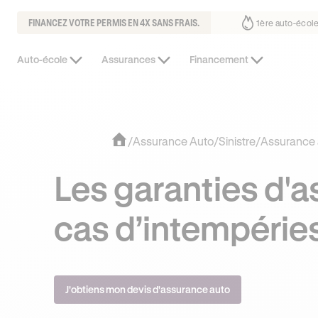
FINANCEZ VOTRE PERMIS EN 4X SANS FRAIS.
s fait déjà confiance
30% moins chère que l’auto-école de votre quart
Auto-école
Assurances
Financement
/
Assurance Auto
/
Sinistre
/
Assurance 
Les garanties d'
cas d’intempérie
J'obtiens mon devis d'assurance auto