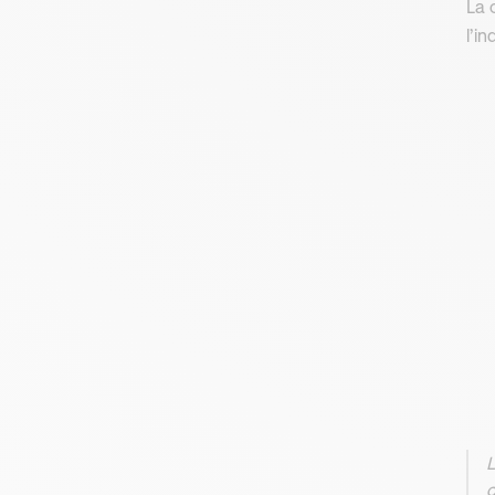
La 
l’i
L
c