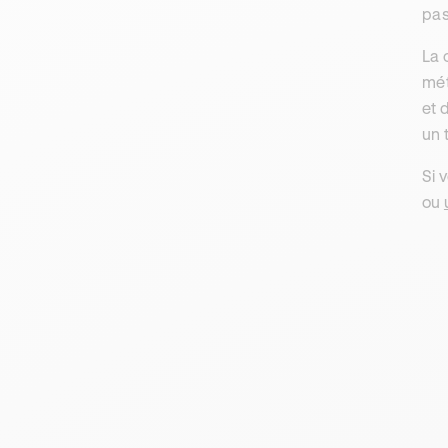
pas
La 
mét
et 
un 
Si 
ou