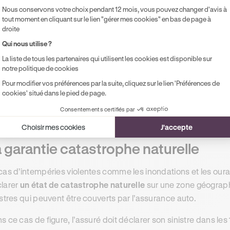
 garantie bris de glace
Nous conservons votre choix pendant 12 mois, vous pouvez changer d'avis à
tout moment en cliquant sur le lien "gérer mes cookies" en bas de page à
 éléments extérieurs comme les tempêtes ou la grêle peuvent 
droite
 vitres. En souscrivant à la garantie
bris de glace
, vous vous a
Qui nous utilise ?
empéries abîmeraient votre véhicule. De plus, cette garantie i
La liste de tous les partenaires qui utilisent les cookies est disponible sur
lement ceux liés spécialement à des évènements climatique
notre politique de cookies
Pour modifier vos préférences par la suite, cliquez sur le lien 'Préférences de
z Ornikar, nous disposons d’un
réseau de partenaires
agréés
cookies' situé dans le pied de page.
haque étape de votre sinistre, afin de vous garantir rapidité, qu
Consentements certifiés par
Choisir mes cookies
J'accepte
 garantie catastrophe naturelle
cas d’intempéries violentes comme les inondations et les oura
larer
un état de catastrophe naturelle
sur une zone géograph
istres qui peuvent être couverts par l’assurance auto.
s ce cas de figure, l’assuré doit déclarer son sinistre dans les