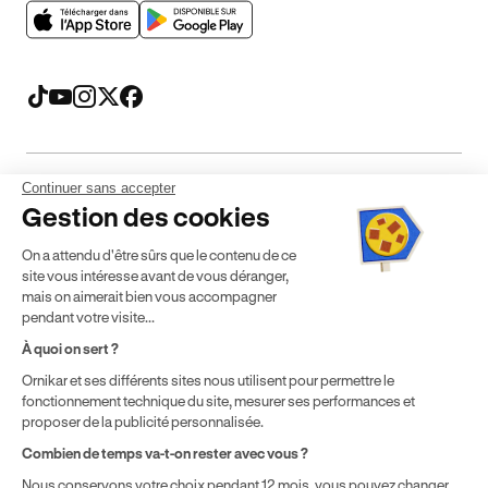
Continuer sans accepter
Mentions légales
CGV
CGU
Politique de confidentialité
Gestion des cookies
Politique de cookies
Gérer mes cookies
On a attendu d'être sûrs que le contenu de ce
* Détail des conditions de nos offres
site vous intéresse avant de vous déranger,
mais on aimerait bien vous accompagner
pendant votre visite...
Politique de prix : nos prix varient en fonction de votre
À quoi on sert ?
localisation géographique et du type de formules que vous
Ornikar et ses différents sites nous utilisent pour permettre le
achetez comme détaillé dans nos
Conditions Générales de
fonctionnement technique du site, mesurer ses performances et
Vente
.
proposer de la publicité personnalisée.
Combien de temps va-t-on rester avec vous ?
Nous conservons votre choix pendant 12 mois, vous pouvez changer