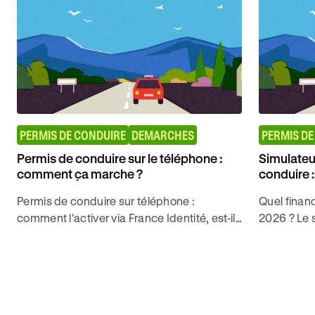
PERMIS DE CONDUIRE
DEMARCHES
PERMIS DE
Permis de conduire sur le téléphone :
Simulateu
comment ça marche ?
conduire 
Permis de conduire sur téléphone :
Quel finan
comment l'activer via France Identité, est-il
2026 ? Le s
valide lors d'un contrôle routier ? Tout ce
minutes le
qu'il faut savoir en 2026.
droit selon