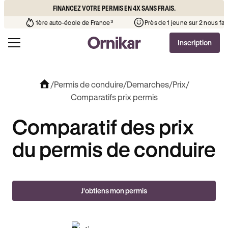
FINANCEZ VOTRE PERMIS EN 4X SANS FRAIS.
e l’auto-école de votre quartier
¹
1ère auto-école de France³
Inscription
/
Permis de conduire
/
Demarches
/
Prix
/
Comparatifs prix permis
Comparatif des prix
du permis de conduire
J'obtiens mon permis