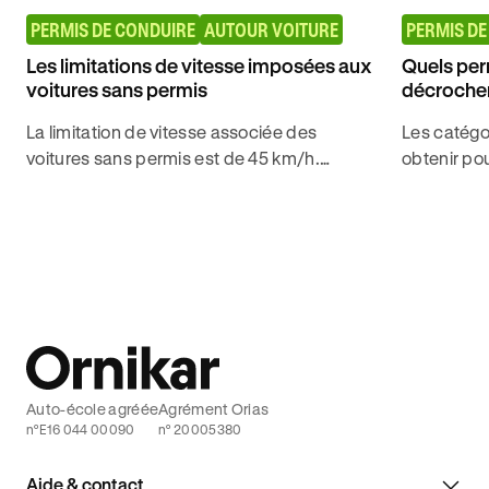
PERMIS DE CONDUIRE
AUTOUR VOITURE
PERMIS DE
Les limitations de vitesse imposées aux
Quels per
voitures sans permis
décrocher 
permis ?
La limitation de vitesse associée des
Les catégo
voitures sans permis est de 45 km/h.
obtenir pou
Découvrez plus d'informations sur le sujet
d'une voit
avec Ornikar, leader de l'auto-école en
son permis
ligne.
Auto-école agréée
Agrément Orias
n°E16 044 00090
n° 20005380
Aide & contact