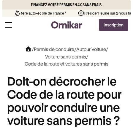
FINANCEZ VOTRE PERMIS EN 4X SANS FRAIS.
ue l’auto-école de votre quartier
¹
1ère auto-école de France³
Inscription
/
Permis de conduire
/
Autour Voiture
/
Voiture sans permis
/
Code de la route et voitures sans permis
Doit-on décrocher le
Code de la route pour
pouvoir conduire une
voiture sans permis ?