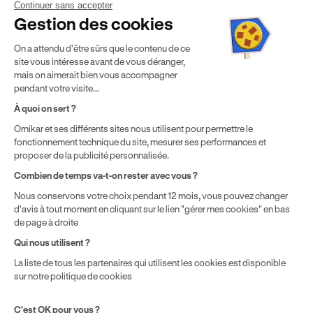
Continuer sans accepter
Mentions légales
CGV
CGU
Politique de confidentialité
Gestion des cookies
Politique de cookies
Gérer mes cookies
On a attendu d'être sûrs que le contenu de ce
* Détail des conditions de nos offres
site vous intéresse avant de vous déranger,
mais on aimerait bien vous accompagner
pendant votre visite...
Politique de prix : nos prix varient en fonction de votre
À quoi on sert ?
localisation géographique et du type de formules que vous
Ornikar et ses différents sites nous utilisent pour permettre le
achetez comme détaillé dans nos
Conditions Générales de
fonctionnement technique du site, mesurer ses performances et
Vente
.
proposer de la publicité personnalisée.
Combien de temps va-t-on rester avec vous ?
Nous conservons votre choix pendant 12 mois, vous pouvez changer
d'avis à tout moment en cliquant sur le lien "gérer mes cookies" en bas
de page à droite
Qui nous utilisent ?
La liste de tous les partenaires qui utilisent les cookies est disponible
sur notre politique de cookies
C'est OK pour vous ?