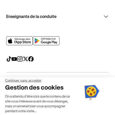
Enseignants de la conduite
Continuer sans accepter
Mentions légales
CGV
CGU
Politique de confidentialité
Gestion des cookies
Politique de cookies
Gérer mes cookies
On a attendu d'être sûrs que le contenu de ce
* Détail des conditions de nos offres
site vous intéresse avant de vous déranger,
mais on aimerait bien vous accompagner
pendant votre visite...