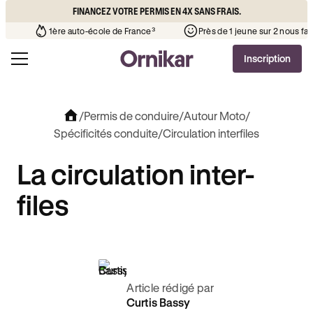
FINANCEZ VOTRE PERMIS EN 4X SANS FRAIS.
ue l’auto-école de votre quartier
¹
1ère auto-école de France³
Inscription
/
Permis de conduire
/
Autour Moto
/
Spécificités conduite
/
Circulation interfiles
La circulation inter-
files
Article rédigé par
Curtis Bassy