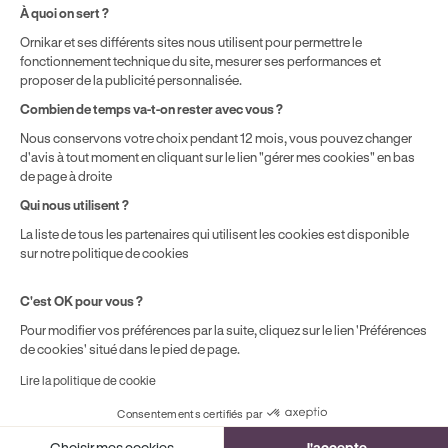
Politique de prix : nos prix varient en fonction de votre
À quoi on sert ?
localisation géographique et du type de formules que vous
Ornikar et ses différents sites nous utilisent pour permettre le
achetez comme détaillé dans nos
Conditions Générales de
fonctionnement technique du site, mesurer ses performances et
Vente
.
proposer de la publicité personnalisée.
Combien de temps va-t-on rester avec vous ?
Nous conservons votre choix pendant 12 mois, vous pouvez changer
d'avis à tout moment en cliquant sur le lien "gérer mes cookies" en bas
de page à droite
Qui nous utilisent ?
La liste de tous les partenaires qui utilisent les cookies est disponible
sur notre politique de cookies
C'est OK pour vous ?
Pour modifier vos préférences par la suite, cliquez sur le lien 'Préférences
de cookies' situé dans le pied de page.
Lire la politique de cookie
Consentements certifiés par
Cookies
Choisir mes cookies
J'accepte