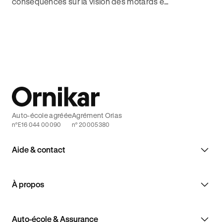
conséquences sur la vision des motards et
deux-roues
des automobilistes roulant près de motards
l'auto-écol
avec Ornikar.
Auto-école agréée
Agrément Orias
n°E16 044 00090
n° 20005380
Aide & contact
À propos
Auto-école & Assurance