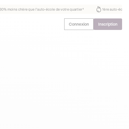
s fait déjà confiance
30% moins chère que l’auto-école de votre quar
Connexion
Inscription