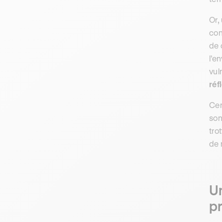
Or,
con
de 
l’e
vul
réf
Cer
son
tro
de 
Un
pr