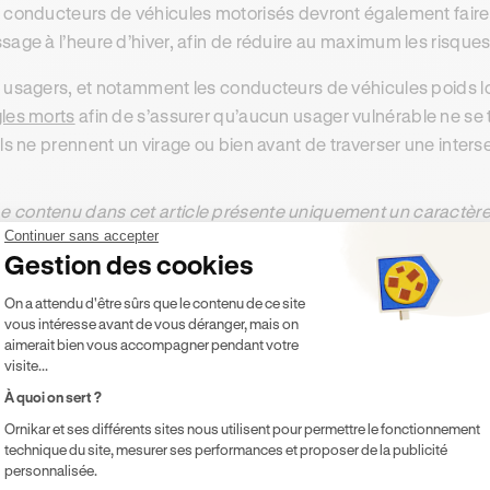
 conducteurs de véhicules motorisés devront également fair
sage à l’heure d’hiver, afin de réduire au maximum les risques
 usagers, et notamment les conducteurs de véhicules poids lour
les morts
afin de s’assurer qu’aucun usager vulnérable ne se 
ils ne prennent un virage ou bien avant de traverser une inters
e contenu dans cet article présente uniquement un caractère 
ontractuellement Ornikar (à savoir les entités Marianne Form
Continuer sans accepter
Gestion des cookies
ernière décline toute responsabilité sur les décisions et con
Plateforme de Gestion du Consentement 
On a attendu d'être sûrs que le contenu de ce site
vous intéresse avant de vous déranger, mais on
aimerait bien vous accompagner pendant votre
ésumer cet article avec :
visite...
ChatGPT
Gemini
Claude
Perplexity
À quoi on sert ?
Ornikar et ses différents sites nous utilisent pour permettre le fonctionnement
technique du site, mesurer ses performances et proposer de la publicité
personnalisée.