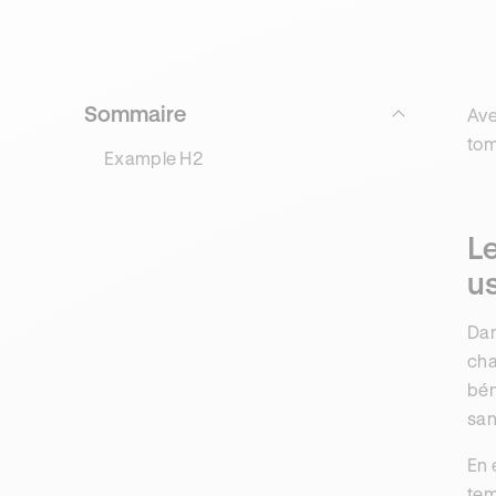
Sommaire
Ave
tom
Example H2
Le
u
Dan
cha
bén
san
En 
tem