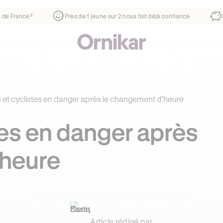
rtier
¹
1ère auto-école de France³
Près de 1 jeune sur 2 nou
s et cyclistes en danger après le changement d’heure
tes en danger après
’heure
Article rédigé par