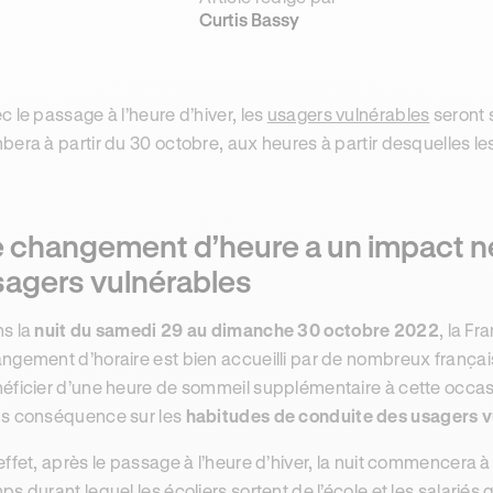
Curtis Bassy
c le passage à l’heure d’hiver, les
usagers vulnérables
seront 
bera à partir du 30 octobre, aux heures à partir desquelles le
 changement d’heure a un impact né
sagers vulnérables
s la
nuit du samedi 29 au dimanche 30 octobre 2022
, la Fr
ngement d’horaire est bien accueilli par de nombreux français
éficier d’une heure de sommeil supplémentaire à cette occasio
s conséquence sur les
habitudes de conduite des usagers v
effet, après le passage à l’heure d’hiver, la nuit commencera 
ps durant lequel les écoliers sortent de l’école et les salariés qu