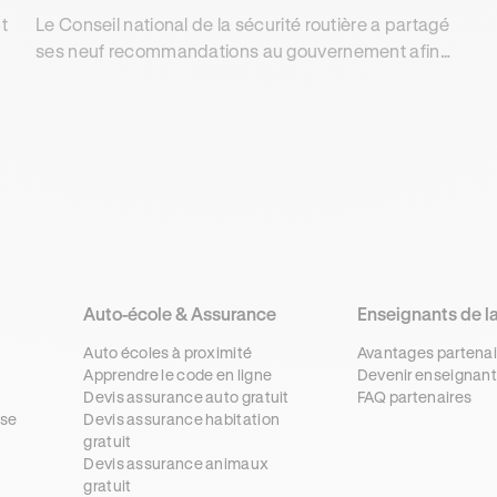
t
Le Conseil national de la sécurité routière a partagé
ses neuf recommandations au gouvernement afin
de lutter au mieux contre l'insécurité sur les routes.
Auto-école & Assurance
Enseignants de l
Auto écoles à proximité
Avantages partenai
Apprendre le code en ligne
Devenir enseignant
Devis assurance auto gratuit
FAQ partenaires
se
Devis assurance habitation
gratuit
s
Devis assurance animaux
gratuit