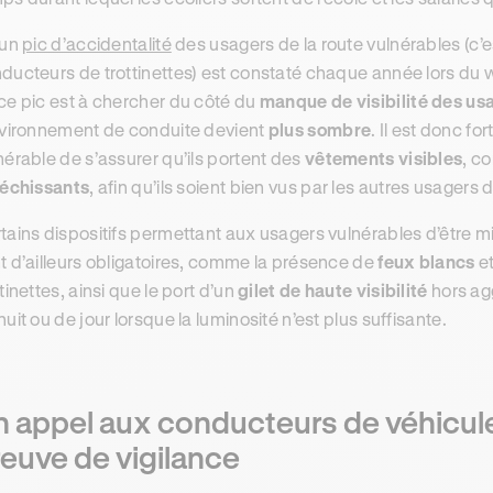
 un
pic d’accidentalité
des usagers de la route vulnérables (c’es
ducteurs de trottinettes) est constaté chaque année lors du
ce pic est à chercher du côté du
manque de visibilité des us
nvironnement de conduite devient
plus sombre
. Il est donc f
nérable de s’assurer qu’ils portent des
vêtements visibles
, c
léchissants
, afin qu’ils soient bien vus par les autres usagers d
tains dispositifs permettant aux usagers vulnérables d’être mi
t d’ailleurs obligatoires, comme la présence de
feux blancs
e
ttinettes, ainsi que le port d’un
gilet de haute visibilité
hors ag
nuit ou de jour lorsque la luminosité n’est plus suffisante.
 appel aux conducteurs de véhicule
euve de vigilance