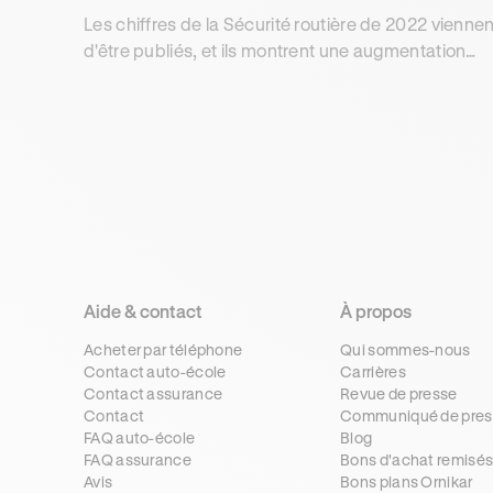
Les chiffres de la Sécurité routière de 2022 viennen
d'être publiés, et ils montrent une augmentation
significative du nombre de cyclistes décédés sur
les routes
Aide & contact
À propos
Acheter par téléphone
Qui sommes-nous
Contact auto-école
Carrières
Contact assurance
Revue de presse
Contact
Communiqué de pres
FAQ auto-école
Blog
FAQ assurance
Bons d'achat remisé
Avis
Bons plans Ornikar