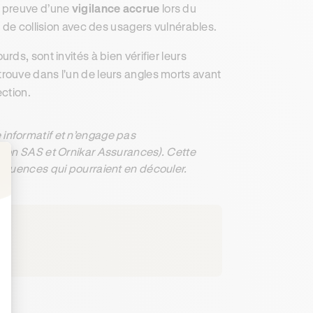
e preuve d’une
vigilance accrue
lors du
 de collision avec des usagers vulnérables.
ds, sont invités à bien vérifier leurs
trouve dans l'un de leurs angles morts avant
ection.
informatif et n’engage pas
ation SAS et Ornikar Assurances). Cette
séquences qui pourraient en découler.
: Personnalisez vos Options