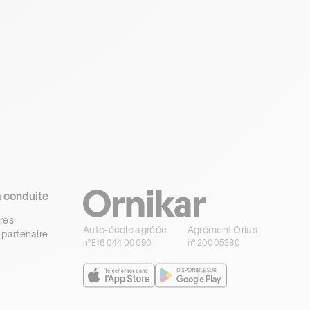
a conduite
res
Auto-école agréée
Agrément Orias
 partenaire
n°E16 044 00090
n° 20005380