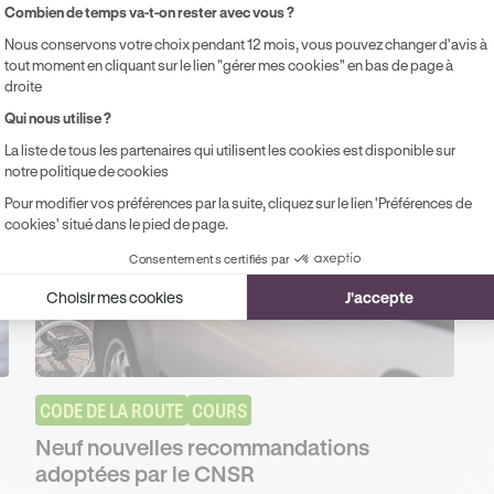
Axeptio consent
Combien de temps va-t-on rester avec vous ?
Nous conservons votre choix pendant 12 mois, vous pouvez changer d'avis à
ts
tout moment en cliquant sur le lien "gérer mes cookies" en bas de page à
droite
Qui nous utilise ?
ux dans votre parcours
La liste de tous les partenaires qui utilisent les cookies est disponible sur
notre politique de cookies
Pour modifier vos préférences par la suite, cliquez sur le lien 'Préférences de
cookies' situé dans le pied de page.
Consentements certifiés par
Choisir mes cookies
J'accepte
CODE DE LA ROUTE
COURS
Neuf nouvelles recommandations
adoptées par le CNSR