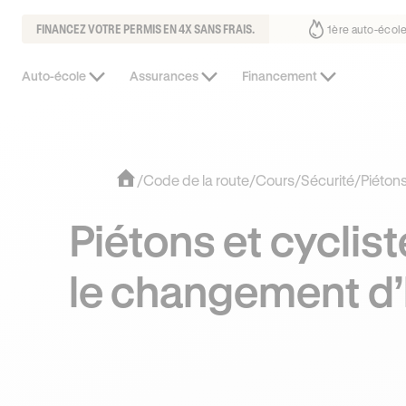
FINANCEZ VOTRE PERMIS EN 4X SANS FRAIS.
ous fait déjà confiance
30% moins chère que l’auto-école de votre qua
Auto-école
Assurances
Financement
/
Code de la route
/
Cours
/
Sécurité
/
Piéton
Piétons et cyclis
le changement d