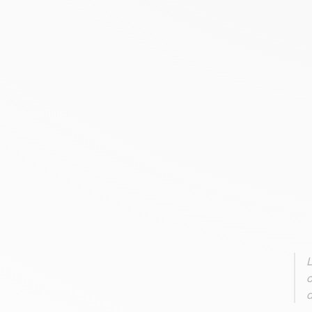
L
c
d