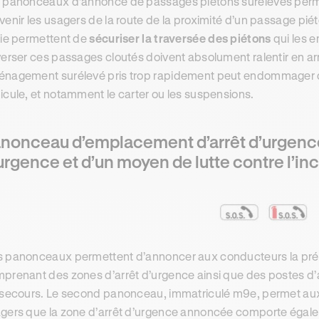
 panonceaux d’annonce de passages piétons surélevés perme
venir les usagers de la route de la proximité d’un passage p
rie permettent de
sécuriser la traversée des piétons
qui les e
verser ces passages cloutés doivent absolument ralentir en arri
nagement surélevé pris trop rapidement peut endommager 
icule, et notamment le carter ou les suspensions.
nonceau d’emplacement d’arrêt d’urgence
urgence et d’un moyen de lutte contre l’in
 panonceaux permettent d’annoncer aux conducteurs la pré
prenant des zones d’arrêt d’urgence ainsi que des postes d’a
 secours. Le second panonceau, immatriculé m9e, permet aux 
gers que la zone d’arrêt d’urgence annoncée comporte égale