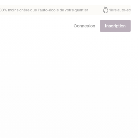
ait déjà confiance
30% moins chère que l’auto-école de votre quartie
Connexion
Inscription