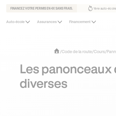
FINANCEZ VOTRE PERMIS EN 4X SANS FRAIS.
 fait déjà confiance
30% moins chère que l’auto-école de votre quarti
Auto-école
Assurances
Financement
/
Code de la route
/
Cours
/
Pann
Les panonceaux d
diverses