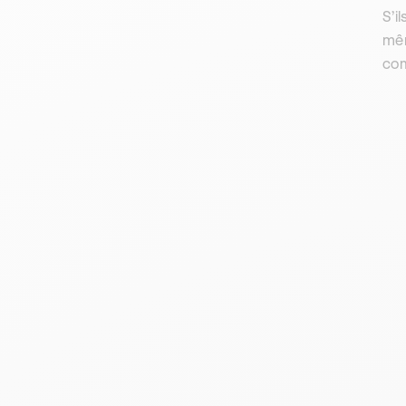
S’i
mêm
com