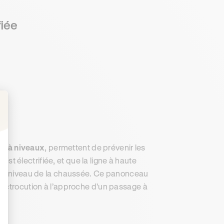
fiée
: Personnalisez vos Options
s à niveaux
, permettent de prévenir les
 est électrifiée, et que la ligne à haute
s du niveau de la chaussée. Ce panonceau
lectrocution à l’approche d’un passage à