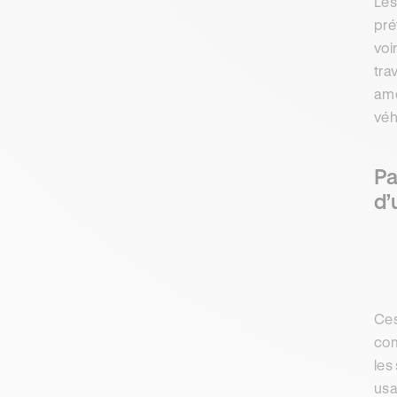
Les
pré
voi
tra
amé
véh
Pa
d’
Ces
com
les
usa