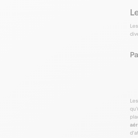
Le
Les
div
Pa
Les
qu’
pla
aér
d'a