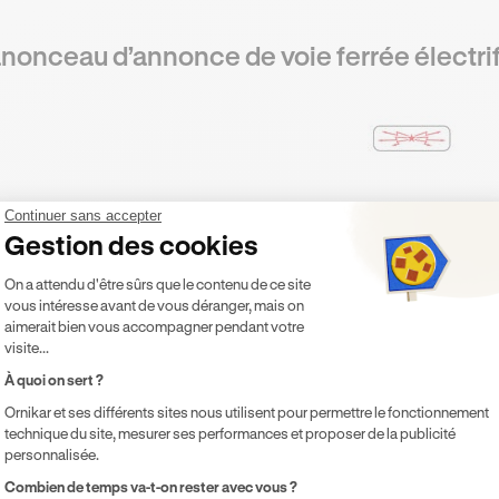
nonceau d’annonce de voie ferrée électri
Continuer sans accepter
Gestion des cookies
Plateforme de Gestion du Consentement 
On a attendu d'être sûrs que le contenu de ce site
vous intéresse avant de vous déranger, mais on
aimerait bien vous accompagner pendant votre
 panonceaux, qui se retrouvent uniquement près de
passage
visite...
gers de la route que la voie ferrée qu’ils s’apprêtent à traverser
À quoi on sert ?
sion se trouve à une hauteur inférieure à 6 mètres au-dessu
Ornikar et ses différents sites nous utilisent pour permettre le fonctionnement
met donc d’informer les conducteurs d’un possible risque d’é
technique du site, mesurer ses performances et proposer de la publicité
eau comportant cet élément de signalisation.
personnalisée.
Axeptio consent
Combien de temps va-t-on rester avec vous ?