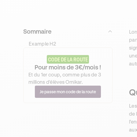
Sommaire
Lor
pan
Example H2
sig
un
CODE DE LA ROUTE
aut
Pour moins de 3€/mois !
Et du 1er coup, comme plus de 3
millions d'élèves Ornikar.
Q
Je passe mon code de la route
Le
de 
l’e
aux