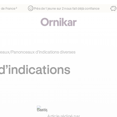
er
¹
1ère auto-école de France³
Près de 1 jeune sur 2 nous f
eaux
/
Panonceaux d'indications diverses
’indications
Article rédigé par