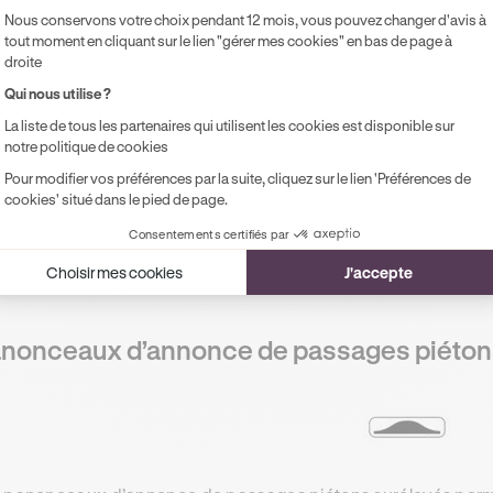
nonceaux d’indications diverses par inscr
Nous conservons votre choix pendant 12 mois, vous pouvez changer d'avis à
tout moment en cliquant sur le lien "gérer mes cookies" en bas de page à
droite
Qui nous utilise ?
La liste de tous les partenaires qui utilisent les cookies est disponible sur
notre politique de cookies
 panonceaux permettent aux autorités de prévenir les usagers
Pour modifier vos préférences par la suite, cliquez sur le lien 'Préférences de
ication pour laquelle il n’existe pas ou pas encore d’idéogra
cookies' situé dans le pied de page.
ases “un train peut en cacher un autre” à l’approche des pa
Consentements certifiés par
ases existent et peuvent servir à spécifier des panneaux de d
Choisir mes cookies
J'accepte
bligation.
nonceaux d’annonce de passages piéton