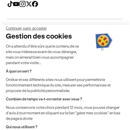
Continuer sans accepter
Mentions légales
CGV
CGU
Politique de confidentialité
Gestion des cookies
Politique de cookies
Gérer mes cookies
On a attendu d'être sûrs que le contenu de ce
* Détail des conditions de nos offres
site vous intéresse avant de vous déranger,
mais on aimerait bien vous accompagner
pendant votre visite...
Politique de prix : nos prix varient en fonction de votre
À quoi on sert ?
localisation géographique et du type de formules que vous
Ornikar et ses différents sites nous utilisent pour permettre le
achetez comme détaillé dans nos
Conditions Générales de
fonctionnement technique du site, mesurer ses performances et
Vente
.
proposer de la publicité personnalisée.
Combien de temps va-t-on rester avec vous ?
Nous conservons votre choix pendant 12 mois, vous pouvez changer
d'avis à tout moment en cliquant sur le lien "gérer mes cookies" en bas
de page à droite
Qui nous utilisent ?