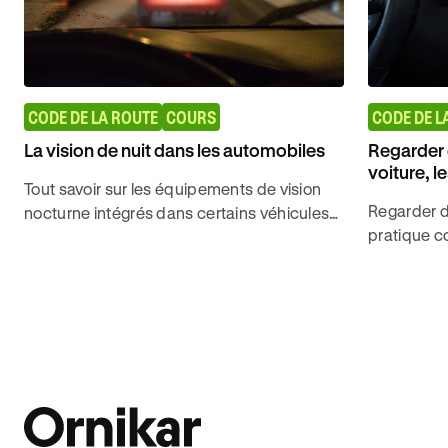
CODE DE LA ROUTE
COURS
CODE DE L
La vision de nuit dans les automobiles
Regarder 
voiture, l
Tout savoir sur les équipements de vision
Regarder d
nocturne intégrés dans certains véhicules
pratique c
et sur leur fonctionnement pour décrocher
quelles son
l'examen du code avec Ornikar.
profiter de