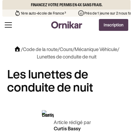
FINANCEZ VOTRE PERMIS EN 4X SANS FRAIS.
ue l’auto-école de votre quartier
¹
1ère auto-école de France³
Inscription
/
Code de la route
/
Cours
/
Mécanique Véhicule
/
Lunettes de conduite de nuit
Les lunettes de
conduite de nuit
Article rédigé par
Curtis Bassy