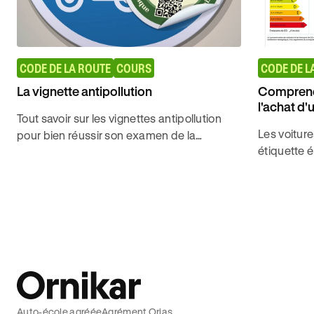
CODE DE LA ROUTE
COURS
CODE DE L
La vignette antipollution
Comprendr
l'achat d'
Tout savoir sur les vignettes antipollution
Les voitur
pour bien réussir son examen de la
étiquette é
conduite avec Ornikar.
réchauffem
taux d'émi
Auto-école agréée
Agrément Orias