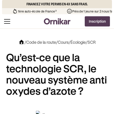
FINANCEZ VOTRE PERMIS EN 4X SANS FRAIS.
ue l’auto-école de votre quartier
¹
1ère auto-école de France³
Inscription
/
Code de la route
/
Cours
/
Écologie
/
SCR
Qu’est-ce que la
technologie SCR, le
nouveau système anti
oxydes d’azote ?