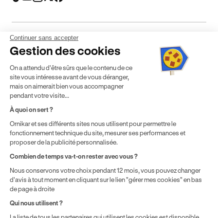
Continuer sans accepter
Mentions légales
CGV
CGU
Politique de confidentialité
Gestion des cookies
Politique de cookies
Gérer mes cookies
On a attendu d'être sûrs que le contenu de ce
* Détail des conditions de nos offres
site vous intéresse avant de vous déranger,
mais on aimerait bien vous accompagner
pendant votre visite...
Politique de prix : nos prix varient en fonction de votre
À quoi on sert ?
localisation géographique et du type de formules que vous
Ornikar et ses différents sites nous utilisent pour permettre le
achetez comme détaillé dans nos
Conditions Générales de
fonctionnement technique du site, mesurer ses performances et
Vente
.
proposer de la publicité personnalisée.
Combien de temps va-t-on rester avec vous ?
Nous conservons votre choix pendant 12 mois, vous pouvez changer
d'avis à tout moment en cliquant sur le lien "gérer mes cookies" en bas
de page à droite
Qui nous utilisent ?
La liste de tous les partenaires qui utilisent les cookies est disponible