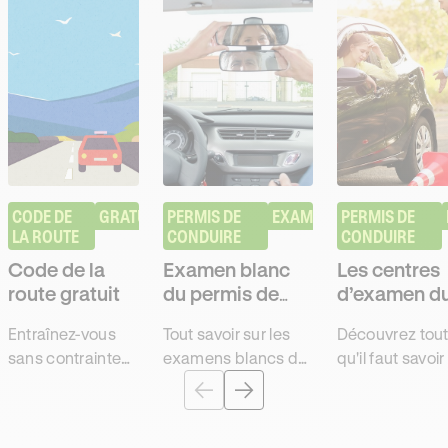
CODE DE 
GRATUIT
PERMIS DE 
EXAMEN
PERMIS DE 
LA ROUTE
CONDUIRE
CONDUIRE
Code de la
Examen blanc
Les centres
route gratuit
du permis de
d’examen d
conduire
permis de
Entraînez-vous
Tout savoir sur les
Découvrez tout
conduire
sans contrainte
examens blancs de
qu'il faut savoir
et à votre rythme
l'examen pratique et
les centres
grâce à nos 1 500
leur utilité pour
d'examen de
questions du
décrocher le permis
l'épreuve prati