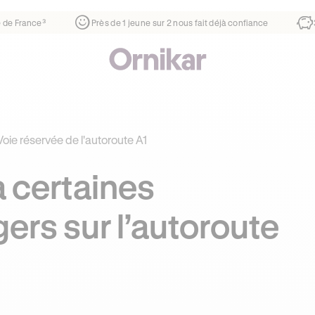
er
¹
1ère auto-école de France³
Près de 1 jeune sur 2 nous f
Voie réservée de l'autoroute A1
à certaines
ers sur l’autoroute