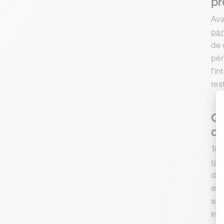
pr
Ava
pa
de 
pér
l’i
res
Qu
ce
Tou
rad
d’i
ave
san
imp