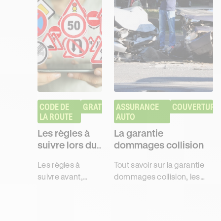
CODE DE 
GRATUIT
ASSURANCE 
COUVERTURE
LA ROUTE
AUTO
Les règles à
La garantie
suivre lors du
dommages collision
passage de
Les règles à
Tout savoir sur la garantie
l’examen du
suivre avant,
dommages collision, les
code
pendant et après
dommages couverts ainsi
l'examen
que ses exclusions pour
théorique pour
décrocher son permis de