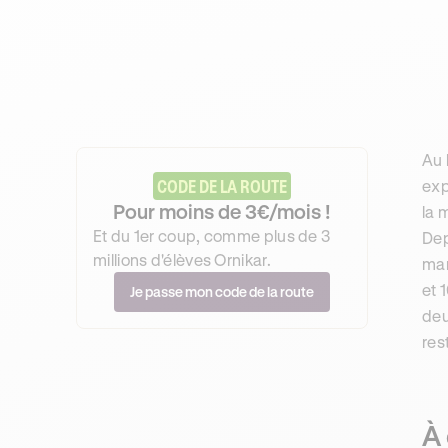
Au 
CODE DE LA ROUTE
exp
Pour moins de 3€/mois !
la 
Et du 1er coup, comme plus de 3
Dep
millions d'élèves Ornikar.
mar
et 
Je passe mon code de la route
deu
res
À 